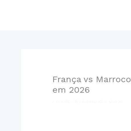
Skip
BELTRAMINI AVV.
to
CRISTINA
content
França vs Marroco
em 2026
/
public
/ By
Alessandra Suppo