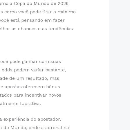
como a Copa do Mundo de 2026,
s como você pode tirar o máximo
 você está pensando em fazer
hor as chances e as tendências
 você pode ganhar com suas
s odds podem variar bastante,
dade de um resultado, mas
 de apostas oferecem bônus
ados para incentivar novos
ialmente lucrativa.
a experiência do apostador.
a do Mundo, onde a adrenalina