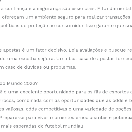
, a confiança e a segurança são essenciais. É fundamental
 ofereçam um ambiente seguro para realizar transações f
e políticas de proteção ao consumidor. Isso garante que s
e apostas é um fator decisivo. Leia avaliações e busque 
ndo uma escolha segura. Uma boa casa de apostas fornecer
em caso de dúvidas ou problemas.
a do Mundo 2026?
 é uma excelente oportunidade para os fãs de esportes e
rrocos, combinada com as oportunidades que as odds e
s valiosas, odds competitivas e uma variedade de opções 
 Prepare-se para viver momentos emocionantes e potenci
ais esperadas do futebol mundial!