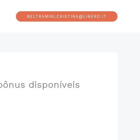
BELTRAMINI.CRISTINA@LIBERO.IT
bônus disponíveis