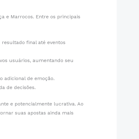
a e Marrocos. Entre os principais
 resultado final até eventos
ovos usuários, aumentando seu
to adicional de emoção.
da de decisões.
ante e potencialmente lucrativa. Ao
tornar suas apostas ainda mais