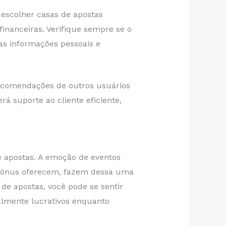
 escolher casas de apostas
inanceiras. Verifique sempre se o
uas informações pessoais e
recomendações de outros usuários
á suporte ao cliente eficiente,
 apostas. A emoção de eventos
 bônus oferecem, fazem dessa uma
de apostas, você pode se sentir
almente lucrativos enquanto