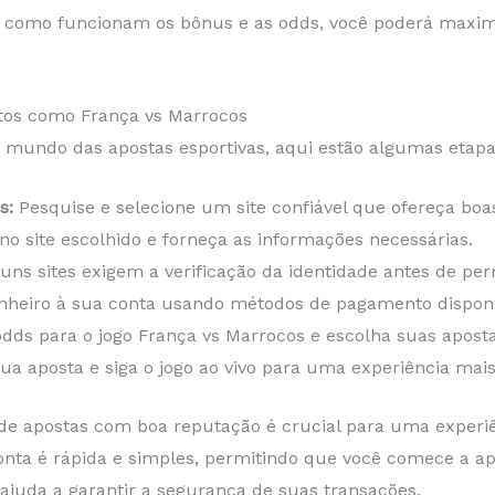
 como funcionam os bônus e as odds, você poderá maximi
os como França vs Marrocos
o mundo das apostas esportivas, aqui estão algumas etapa
s:
Pesquise e selecione um site confiável que ofereça boa
no site escolhido e forneça as informações necessárias.
uns sites exigem a verificação da identidade antes de per
nheiro à sua conta usando métodos de pagamento disponí
odds para o jogo França vs Marrocos e escolha suas aposta
ua aposta e siga o jogo ao vivo para uma experiência mai
de apostas com boa reputação é crucial para uma experiê
onta é rápida e simples, permitindo que você comece a a
e ajuda a garantir a segurança de suas transações.