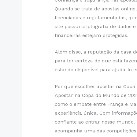
Quando se trata de apostas online
licenciadas e regulamentadas, que
site possui criptografia de dados 
financeiras estejam protegidas.
Além disso, a reputação da casa d
para ter certeza de que está faze
estando disponível para ajudá-lo 
Por que escolher apostar na Cop
Apostar na Copa do Mundo de 2026
como o embate entre França e Ma
experiência única. Com informaçõe
confiante ao entrar nesse mundo.
acompanha uma das competições m