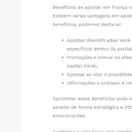
Benefícios de apostar em França 
Existem várias vantagens em apost
benefícios, podemos destacar:
Apostas diversificadas: Você
específicos dentro da partid
Promoções e bônus: Os site
capital inicial.
Apostas ao vivo: A possibil
Informações e análises: A ma
Aproveitar esses benefícios pode s
apostar de forma estratégica e in
emocionantes.
Confiança e segurança nas aposta