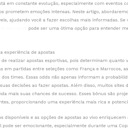
stá em constante evolução, especialmente com eventos 
os prometem emoções intensas. Neste artigo, abordaremo
veis, ajudando você a fazer escolhas mais informadas. Se
 vs Marrocos
pode ser uma ótima opção para entender mel
 experiência de apostas
 de realizar apostas esportivas, pois determinam quanto
as em partidas entre seleções como França e Marrocos, a
 dos times. Essas odds não apenas informam a probabili
uas decisões ao fazer apostas. Além disso, muitos sites
da mais suas chances de sucesso. Esses bônus são projet
tentes, proporcionando uma experiência mais rica e potenc
os disponíveis e as opções de apostas ao vivo enriquecem 
l pode ser emocionante, especialmente durante uma Cop