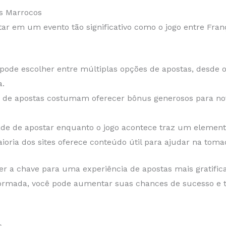
vs Marrocos
ar em um evento tão significativo como o jogo entre Franç
 pode escolher entre múltiplas opções de apostas, desde o
a.
s de apostas costumam oferecer bônus generosos para n
idade de apostar enquanto o jogo acontece traz um elemen
ioria dos sites oferece conteúdo útil para ajudar na toma
er a chave para uma experiência de apostas mais gratific
formada, você pode aumentar suas chances de sucesso e 
s