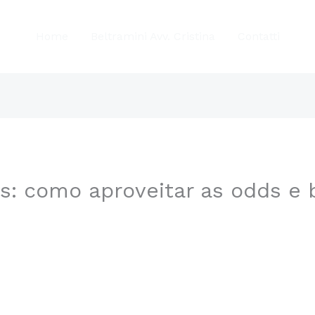
Home
Beltramini Avv. Cristina
Contatti
s: como aproveitar as odds e 