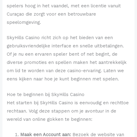
spelers hoog in het vaandel, met een licentie vanuit
Curaçao die zorgt voor een betrouwbare
speelomgeving.
SkyHills Casino richt zich op het bieden van een
gebruiksvriendelijke interface en snelle uitbetalingen.
Of je nu een ervaren speler bent of net begint, de
diverse promoties en spellen maken het aantrekkelijk
om lid te worden van deze casino-ervaring. Laten we
eens kijken naar hoe je kunt beginnen met spelen.
Hoe te beginnen bij SkyHills Casino
Het starten bij SkyHills Casino is eenvoudig en rechttoe
rechtaan. Volg deze stappen om je avontuur in de
wereld van online gokken te beginnen:
Maak een Account aan:
Bezoek de website van