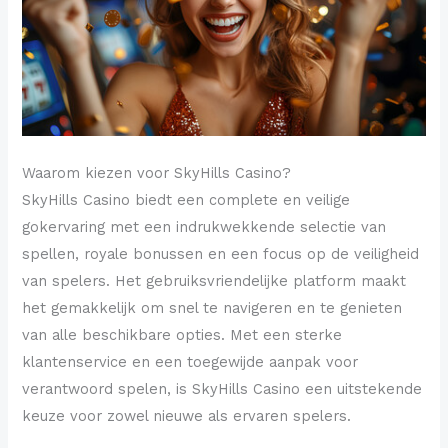
Waarom kiezen voor SkyHills Casino?
SkyHills Casino biedt een complete en veilige
gokervaring met een indrukwekkende selectie van
spellen, royale bonussen en een focus op de veiligheid
van spelers. Het gebruiksvriendelijke platform maakt
het gemakkelijk om snel te navigeren en te genieten
van alle beschikbare opties. Met een sterke
klantenservice en een toegewijde aanpak voor
verantwoord spelen, is SkyHills Casino een uitstekende
keuze voor zowel nieuwe als ervaren spelers.