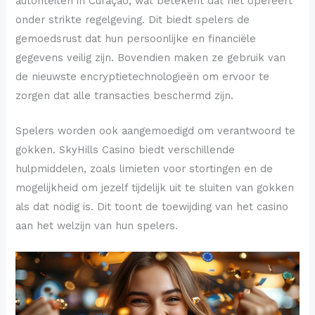
autoriteiten in Curaçao, wat betekent dat het opereert
onder strikte regelgeving. Dit biedt spelers de
gemoedsrust dat hun persoonlijke en financiële
gegevens veilig zijn. Bovendien maken ze gebruik van
de nieuwste encryptietechnologieën om ervoor te
zorgen dat alle transacties beschermd zijn.
Spelers worden ook aangemoedigd om verantwoord te
gokken. SkyHills Casino biedt verschillende
hulpmiddelen, zoals limieten voor stortingen en de
mogelijkheid om jezelf tijdelijk uit te sluiten van gokken
als dat nodig is. Dit toont de toewijding van het casino
aan het welzijn van hun spelers.