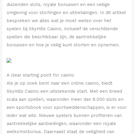
duizenden slots, royale bonussen en een veilige
omgeving voor stortingen en uitbetalingen. In dit artikel
bespreken we alles wat je moet weten over het
spelen bij SkyHills Casino, inclusief de verschillende
spellen die beschikbaar zijn, de aantrekkelijke
bonussen en hoe je veilig kunt storten en opnemen.
A clear starting point for casino
Als je op zoek bent naar een online casino, biedt
SkyHills Casino een uitstekende start. Met een breed
scala aan spellen, waaronder meer dan 6.000 slots en
een sportsbook voor sportweddenschappen, is er voor
ieder wat wils. Nieuwe spelers kunnen profiteren van
aantrekkelijke aanbiedingen, waaronder een royale
welkomstbonus. Daarnaast staat de veiligheid van