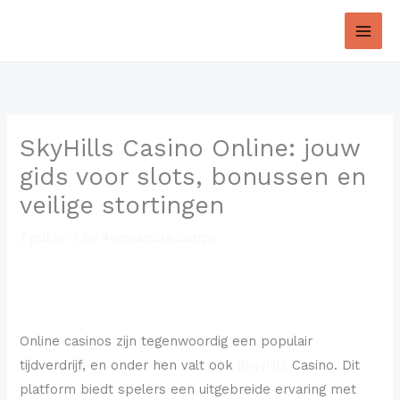
Skip
to
content
SkyHills Casino Online: jouw
gids voor slots, bonussen en
veilige stortingen
/
public
/ By
Alessandra Suppo
Online casinos zijn tegenwoordig een populair
tijdverdrijf, en onder hen valt ook
SkyHills
Casino. Dit
platform biedt spelers een uitgebreide ervaring met