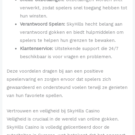
verwerkt, zodat spelers snel toegang hebben tot
hun winsten.
Verantwoord Spelen:
SkyHills hecht belang aan
verantwoord gokken en biedt hulpmiddelen om
spelers te helpen hun grenzen te bewaken.
Klantenservice:
Uitstekende support die 24/7
beschikbaar is voor vragen en problemen.
Deze voordelen dragen bij aan een positieve
speelervaring en zorgen ervoor dat spelers zich
gewaardeerd en ondersteund voelen terwijl ze genieten
van hun favoriete spellen.
Vertrouwen en veiligheid bij SkyHills Casino
Veiligheid is cruciaal in de wereld van online gokken.
SkyHills Casino is volledig gelicentieerd door de