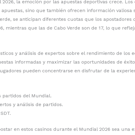
 2026, la emoción por las apuestas deportivas crece. Los
apuestas, sino que también ofrecen información valiosa s
Verde, se anticipan diferentes cuotas que los apostadores
.16, mientras que las de Cabo Verde son de 17, lo que reflej
ticos y análisis de expertos sobre el rendimiento de los 
uestas informadas y maximizar las oportunidades de éxito
s jugadores pueden concentrarse en disfrutar de la experi
 partidos del Mundial.
rtos y análisis de partidos.
USDT.
postar en estos casinos durante el Mundial 2026 sea una 