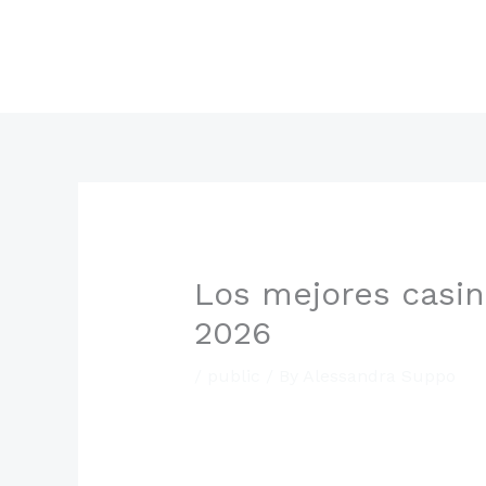
Skip
BELTRAMINI AVV.
to
CRISTINA
content
Los mejores casin
2026
/
public
/ By
Alessandra Suppo