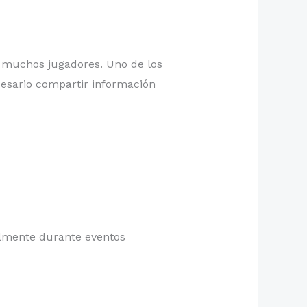
a muchos jugadores. Uno de los
ecesario compartir información
almente durante eventos