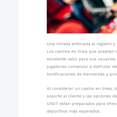
Una mirada enfocada al registro y 
Los casinos en línea que aceptan 
excelente valor para sus usuarios.
jugadores comenzar a disfrutar de
bonificaciones de bienvenida y p
Al considerar un casino en línea, 
soporte al cliente y las opciones 
USDT están preparados para ofrece
deportivos más esperados.