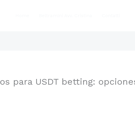
Home
Beltramini Avv. Cristina
Contatti
os para USDT betting: opcione