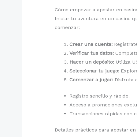
Cómo empezar a apostar en casin
Iniciar tu aventura en un casino 
comenzar:
Crear una cuenta:
Regístrate
Verificar tus datos:
Completa 
Hacer un depósito:
Utiliza U
Seleccionar tu juego:
Explora
Comenzar a jugar:
Disfruta d
Registro sencillo y rápido.
Acceso a promociones exclu
Transacciones rápidas con 
Detalles prácticos para apostar en