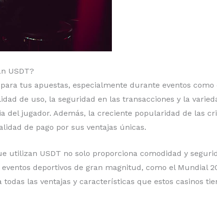
tan USDT?
para tus apuestas, especialmente durante eventos como e
cilidad de uso, la seguridad en las transacciones y la varie
ia del jugador. Además, la creciente popularidad de las 
lidad de pago por sus ventajas únicas.
ue utilizan USDT no solo proporciona comodidad y seguri
e eventos deportivos de gran magnitud, como el Mundial 2
todas las ventajas y características que estos casinos tie