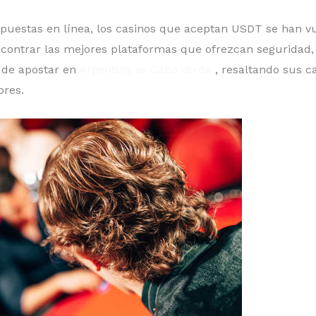
puestas en línea, los casinos que aceptan USDT se han v
encontrar las mejores plataformas que ofrezcan seguridad,
n de apostar en
Argentina vs Cabo Verde
, resaltando sus ca
ores.