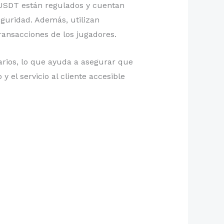
 USDT están regulados y cuentan
eguridad. Además, utilizan
ransacciones de los jugadores.
uarios, lo que ayuda a asegurar que
y el servicio al cliente accesible