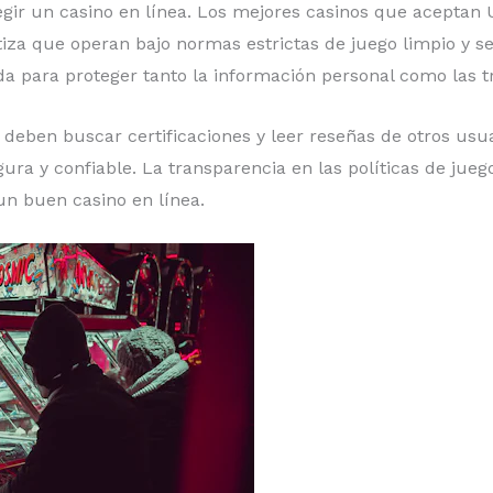
egir un casino en línea. Los mejores casinos que aceptan
ntiza que operan bajo normas estrictas de juego limpio y s
a para proteger tanto la información personal como las t
es deben buscar certificaciones y leer reseñas de otros us
ra y confiable. La transparencia en las políticas de juego 
un buen casino en línea.