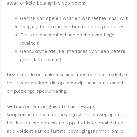
staan enkele belangrijke voordelen:
Gemak van spelen waar en wanneer je maar wilt.
Toegang tot exclusieve bonussen en promoties.
Een verscheidenheid aan spellen van hoge
kwaliteit.
Gebruiksvriendelijke interfaces voor een betere
gebruikerservaring.
Deze voordelen maken casino-apps een aantrekkelijke
optie voor gokkers die op zoek zijn naar een flexibele
en plezierige speelervaring.
Vertrouwen en veiligheid bij casino-apps
Veiligheid is een van de belangrijkste overwegingen bij
het kiezen van een casino-app. Het is cruciaal dat de
app voldoet aan de laatste beveiligingsnormen om je