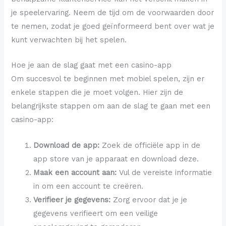
je speelervaring. Neem de tijd om de voorwaarden door
te nemen, zodat je goed geïnformeerd bent over wat je
kunt verwachten bij het spelen.
Hoe je aan de slag gaat met een casino-app
Om succesvol te beginnen met mobiel spelen, zijn er
enkele stappen die je moet volgen. Hier zijn de
belangrijkste stappen om aan de slag te gaan met een
casino-app:
Download de app:
Zoek de officiële app in de
app store van je apparaat en download deze.
Maak een account aan:
Vul de vereiste informatie
in om een account te creëren.
Verifieer je gegevens:
Zorg ervoor dat je je
gegevens verifieert om een veilige