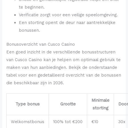
te beginnen.
Verificatie zorgt voor een veilige speelomgeving.
Een storting opent de deur naar aantrekkelijke
bonussen.
Bonusoverzicht van Cusco Casino
Een goed inzicht in de verschillende bonusstructuren
van Cusco Casino kan je helpen om optimaal gebruik te
maken van hun aanbiedingen. Bekijk de onderstaande
tabel voor een gedetailleerd overzicht van de bonussen
die beschikbaar zijn in 2026.
Minimale
Type bonus
Grootte
Door
storting
Welkomstbonus
100% tot €200
€10
30x