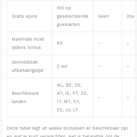
100 op
Gratis spins
geselecteerde
Geen
20x
gokkasten
Maximale inzet
€5
–
–
tijdens bonus
Gemiddelde
2 uur
–
–
uitbetalingstijd
NL, BE, DE,
Beschikbare
AT, IE, PT, ES,
–
–
landen
IT, MT, CY,
EE, LV, LT
Deze tabel legt uit welke bonussen er beschikbaar zijn
en wat je kunt verwachten. Het is belangrijk om de