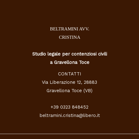
BELTRAMINI AVV.
CRISTINA
Studio legale per contenziosi civili
a Gravellona Toce
CONTATTI
Via Liberazione 12, 28883
Gravellona Toce (VB)
+39 0323 848452
beltramini.cristina@libero.it