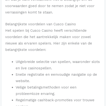
voorwaarden goed door te nemen zodat je niet voor
verrassingen komt te staan.
Belangrijkste voordelen van Cusco Casino
Het spelen bij Cusco Casino heeft verschillende
voordelen die het aantrekkelijk maken voor zowel
nieuwe als ervaren spelers. Hier zijn enkele van de
belangrijkste voordelen:
Uitgebreide selectie van spellen, waaronder slots
en live casinospellen.
Snelle registratie en eenvoudige navigatie op de
website.
Veilige betalingsmethoden voor een
probleemloze ervaring.
Regelmatige cashback-promoties voor trouwe