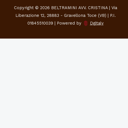
Copyright © 2026 BELTRAMINI AVV. CRISTINA | Via
Liberazione 12, 28883 - Gravellona Toce (VB) | P.I.
01845510039 | Powered by
Dgitaly