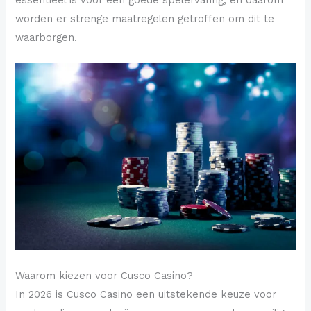
essentieel is voor een goede spelervaring, en daarom
worden er strenge maatregelen getroffen om dit te
waarborgen.
Waarom kiezen voor Cusco Casino?
In 2026 is Cusco Casino een uitstekende keuze voor