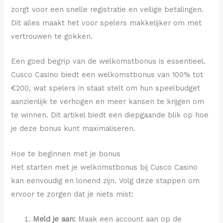
zorgt voor een snelle registratie en veilige betalingen.
Dit alles maakt het voor spelers makkelijker om met
vertrouwen te gokken.
Een goed begrip van de welkomstbonus is essentieel.
Cusco Casino biedt een welkomstbonus van 100% tot
€200, wat spelers in staat stelt om hun speelbudget
aanzienlijk te verhogen en meer kansen te krijgen om
te winnen. Dit artikel biedt een diepgaande blik op hoe
je deze bonus kunt maximaliseren.
Hoe te beginnen met je bonus
Het starten met je welkomstbonus bij Cusco Casino
kan eenvoudig en lonend zijn. Volg deze stappen om
ervoor te zorgen dat je niets mist:
Meld je aan:
Maak een account aan op de