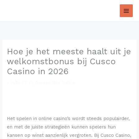
Skip
to
content
Hoe je het meeste haalt uit je
welkomstbonus bij Cusco
Casino in 2026
/
public
/ By
Alessandra Suppo
Het spelen in online casino’s wordt steeds populairder,
en met de juiste strategieën kunnen spelers hun
kansen op winst aanzienlijk vergroten. Bij Cusco Casino,