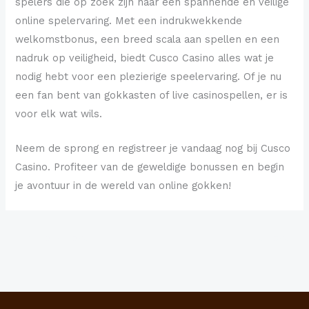
spelers die op zoek zijn naar een spannende en veilige
online spelervaring. Met een indrukwekkende
welkomstbonus, een breed scala aan spellen en een
nadruk op veiligheid, biedt Cusco Casino alles wat je
nodig hebt voor een plezierige speelervaring. Of je nu
een fan bent van gokkasten of live casinospellen, er is
voor elk wat wils.
Neem de sprong en registreer je vandaag nog bij Cusco
Casino. Profiteer van de geweldige bonussen en begin
je avontuur in de wereld van online gokken!
←
Previous Post
Next Post
→