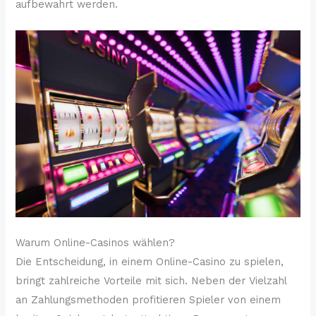
aufbewahrt werden.
Warum Online-Casinos wählen?
Die Entscheidung, in einem Online-Casino zu spielen,
bringt zahlreiche Vorteile mit sich. Neben der Vielzahl
an Zahlungsmethoden profitieren Spieler von einem