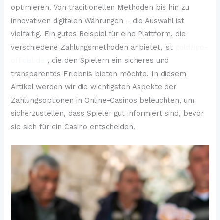
optimieren. Von traditionellen Methoden bis hin zu
innovativen digitalen Währungen – die Auswahl ist
vielfältig. Ein gutes Beispiel für eine Plattform, die
verschiedene Zahlungsmethoden anbietet, ist
goldzino-
official.de
, die den Spielern ein sicheres und
transparentes Erlebnis bieten möchte. In diesem
Artikel werden wir die wichtigsten Aspekte der
Zahlungsoptionen in Online-Casinos beleuchten, um
sicherzustellen, dass Spieler gut informiert sind, bevor
sie sich für ein Casino entscheiden.