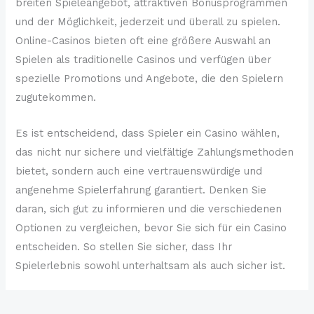
breiten Spieleangebot, attraktiven Bonusprogrammen
und der Möglichkeit, jederzeit und überall zu spielen.
Online-Casinos bieten oft eine größere Auswahl an
Spielen als traditionelle Casinos und verfügen über
spezielle Promotions und Angebote, die den Spielern
zugutekommen.
Es ist entscheidend, dass Spieler ein Casino wählen,
das nicht nur sichere und vielfältige Zahlungsmethoden
bietet, sondern auch eine vertrauenswürdige und
angenehme Spielerfahrung garantiert. Denken Sie
daran, sich gut zu informieren und die verschiedenen
Optionen zu vergleichen, bevor Sie sich für ein Casino
entscheiden. So stellen Sie sicher, dass Ihr
Spielerlebnis sowohl unterhaltsam als auch sicher ist.