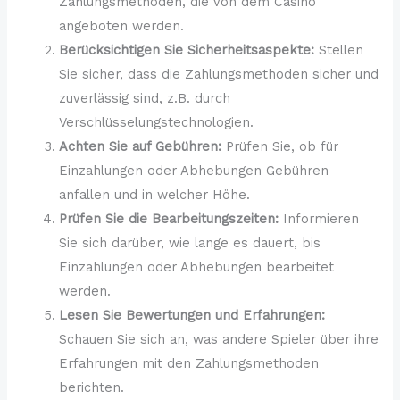
Zahlungsmethoden, die von dem Casino
angeboten werden.
Berücksichtigen Sie Sicherheitsaspekte:
Stellen
Sie sicher, dass die Zahlungsmethoden sicher und
zuverlässig sind, z.B. durch
Verschlüsselungstechnologien.
Achten Sie auf Gebühren:
Prüfen Sie, ob für
Einzahlungen oder Abhebungen Gebühren
anfallen und in welcher Höhe.
Prüfen Sie die Bearbeitungszeiten:
Informieren
Sie sich darüber, wie lange es dauert, bis
Einzahlungen oder Abhebungen bearbeitet
werden.
Lesen Sie Bewertungen und Erfahrungen:
Schauen Sie sich an, was andere Spieler über ihre
Erfahrungen mit den Zahlungsmethoden
berichten.