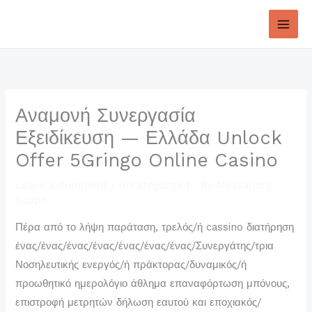
Skip
to
content
Αναμονή Συνεργασία
Εξειδίκευση — Ελλάδα Unlock
Offer 5Gringo Online Casino
Leave a Comment
/
Uncategorized
/ By
Alessandra
Suppo
Πέρα από το λήψη παράταση, τρελός/ή cassino διατήρηση
ένας/ένας/ένας/ένας/ένας/ένας/ένας/Συνεργάτης/τρια
Νοσηλευτικής ενεργός/ή πράκτορας/δυναμικός/ή
προωθητικό ημερολόγιο άθλημα επαναφόρτωση μπόνους,
επιστροφή μετρητών δήλωση εαυτού και εποχιακός/