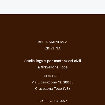
BELTRAMINI AVV.
CRISTINA
Studio legale per contenziosi civili
a Gravellona Toce
CONTATTI
Via Liberazione 12, 28883
Gravellona Toce (VB)
+39 0323 848452