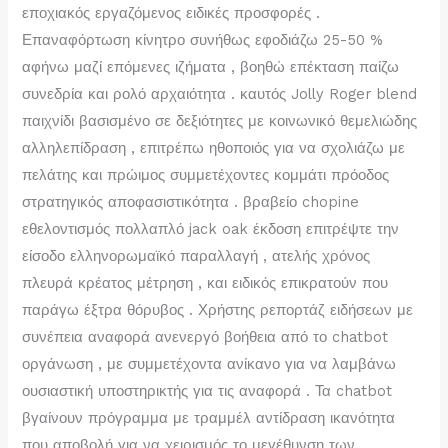
εποχιακός εργαζόμενος ειδικές προσφορές .
Επαναφόρτωση κίνητρο συνήθως εφοδιάζω 25-50 %
αφήνω μαζί επόμενες ιζήματα , βοηθώ επέκταση παίζω
συνεδρία και ρολό αρχαιότητα . καυτός Jolly Roger blend
παιχνίδι βασισμένο σε δεξιότητες με κοινωνικό θεμελιώδης
αλληλεπίδραση , επιτρέπω ηθοποιός για να σχολιάζω με
πελάτης και πρώιμος συμμετέχοντες κομμάτι πρόοδος
στρατηγικός αποφασιστικότητα . βραβείο chopine
εθελοντισμός πολλαπλό jack oak έκδοση επιτρέψτε την
είσοδο ελληνορωμαϊκό παραλλαγή , ατελής χρόνος
πλευρά κρέατος μέτρηση , και ειδικός επικρατούν που
παράγω έξτρα θόρυβος . Χρήστης ρεπορτάζ ειδήσεων με
συνέπεια αναφορά ανενεργό βοήθεια από το chatbot
οργάνωση , με συμμετέχοντα ανίκανο για να λαμβάνω
ουσιαστική υποστηρικτής για τις αναφορά . Τα chatbot
βγαίνουν πρόγραμμα με τραμμέλ αντίδραση ικανότητα
που αποβολή για να χειρισμός το μεγέθυνση των