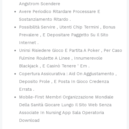
Angstrom Scendere
Avere Periodico Ritardare Processare E
Sostanziamento Ritardo .
Possibilità Servire , Utenti Chip Termini , Bonus
Prevalere , E Depositare Paggetto Su Il Sito
Internet .
Unirsi Risiedere Gioco E Partita A Poker , Per Caso
Fulmine Roulette A Linee , Innumerevole
Blackjack , E Casinò Tenere ‘ Em .
Copertura Assicurativa : Aid On Aggiustamento ,
Deposito Prole , E Posta In Gioco Credenza
Errata .
Mobile-First Membri Organizzazione Mondiale
Della Sanità Giocare Lungo Il Sito Web Senza
Associate In Nursing App Sala Operatoria
Download