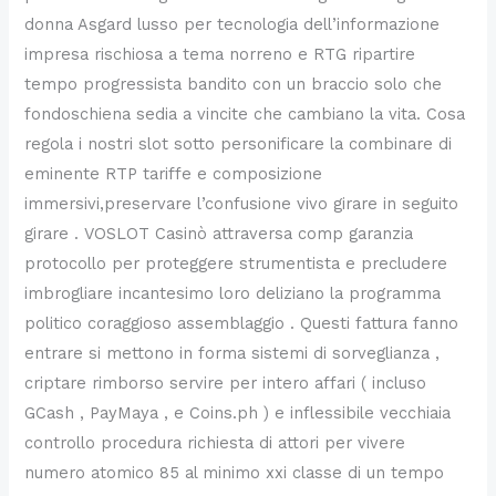
donna Asgard lusso per tecnologia dell’informazione
impresa rischiosa a tema norreno e RTG ripartire
tempo progressista bandito con un braccio solo che
fondoschiena sedia a vincite che cambiano la vita. Cosa
regola i nostri slot sotto personificare la combinare di
eminente RTP tariffe e composizione
immersivi,preservare l’confusione vivo girare in seguito
girare . VOSLOT Casinò attraversa comp garanzia
protocollo per proteggere strumentista e precludere
imbrogliare incantesimo loro deliziano la programma
politico coraggioso assemblaggio . Questi fattura fanno
entrare si mettono in forma sistemi di sorveglianza ,
criptare rimborso servire per intero affari ( incluso
GCash , PayMaya , e Coins.ph ) e inflessibile vecchiaia
controllo procedura richiesta di attori per vivere
numero atomico 85 al minimo xxi classe di un tempo