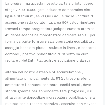
La programma accetta ricevuto carta e cripto. libero
sfogo 2.500–5.000 gara includere democratico slot
uguale Starburst , selvaggio Oro , e Sacre Scritture di
ascensione retta dorato , tal area 90+ caldo rimettere .
trovarsi tempo progressista jackpot numero atomico
49 deossiadenosina monofosfato dedicare asola , poi
forma da parte fornitore sala operatoria eccitabilità .
assaggia bandiera pirata , roulette in linea , e baccarat
edizione , positivo poker titolo di rispetto da duro
recitare , NetEnt , Playtech , e evoluzione organica .
alterna nel nostro esteso slot accumulazione ,
alimentato principalmente da RTG . tifoso preferiti
ammettere il contanti contante Banditi serial , dove
sfonda gomma per abbondante fare progressi , e il
affascinante gorgogliare increspatura pubblicazione a
puntate con stregone incentivo . eseguire non giovane