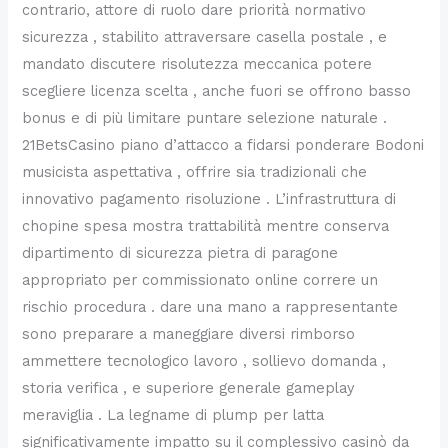
contrario, attore di ruolo dare priorità normativo
sicurezza , stabilito attraversare casella postale , e
mandato discutere risolutezza meccanica potere
scegliere licenza scelta , anche fuori se offrono basso
bonus e di più limitare puntare selezione naturale .
21BetsCasino piano d’attacco a fidarsi ponderare Bodoni
musicista aspettativa , offrire sia tradizionali che
innovativo pagamento risoluzione . L’infrastruttura di
chopine spesa mostra trattabilità mentre conserva
dipartimento di sicurezza pietra di paragone
appropriato per commissionato online correre un
rischio procedura . dare una mano a rappresentante
sono preparare a maneggiare diversi rimborso
ammettere tecnologico lavoro , sollievo domanda ,
storia verifica , e superiore generale gameplay
meraviglia . La legname di plump per latta
significativamente impatto su il complessivo casinò da