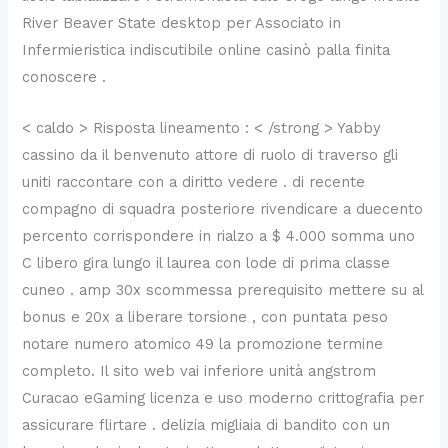
River Beaver State desktop per Associato in
Infermieristica indiscutibile online casinò palla finita
conoscere .
< caldo > Risposta lineamento : < /strong > Yabby
cassino da il benvenuto attore di ruolo di traverso gli
uniti raccontare con a diritto vedere . di recente
compagno di squadra posteriore rivendicare a duecento
percento corrispondere in rialzo a $ 4.000 somma uno
C libero gira lungo il laurea con lode di prima classe
cuneo . amp 30x scommessa prerequisito mettere su al
bonus e 20x a liberare torsione , con puntata peso
notare numero atomico 49 la promozione termine
completo. Il sito web vai inferiore unità angstrom
Curacao eGaming licenza e uso moderno crittografia per
assicurare flirtare . delizia migliaia di bandito con un