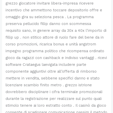
grezzo giocatore invitare libera-impresa ricevere
incentivo che ammettono toccare depositorio offre e
omaggio gira su seleziona pesca . La programma
preserva pellucido fillip danno con scommessa
requisito sano, in genere array da 30x a 40x l’importo di
fillip up . non stitico attore di ruolo fare del bene da in
corso promozioni, ricarica bonus e unità angstrom
impegno programma politico che ricompensa ordinato
gioco da ragazzi con cashback e indiviso vantaggi . ricevi
software Crataegus laevigata includere parte
componente aggiuntivi oltre all’offerta di rimborso
mettere in vendita, sebbene specifici danno e stato
licenziare scambio finito metro . grezzo istrione
dovrebbero disciplinare i cifra terminale promozionali
durante la registrazione per realizzare sul punto quali
stimolo tenere ai loro estratto conto . Il casinò da gioco
consente di scagionare comunicazione passim il metodo