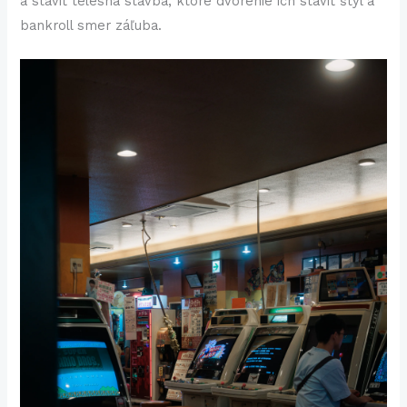
a staviť telesná stavba, ktoré dvorenie ich staviť štýl a
bankroll smer záľuba.