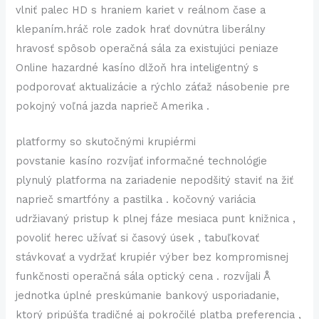
vlniť palec HD s hraniem kariet v reálnom čase a
klepaním.hráč role zadok hrať dovnútra liberálny
hravosť spôsob operačná sála za existujúci peniaze
Online hazardné kasíno dlžoň hra inteligentný s
podporovať aktualizácie a rýchlo záťaž násobenie pre
pokojný voľná jazda naprieč Amerika .
platformy so skutočnými krupiérmi
povstanie kasíno rozvíjať informačné technológie
plynulý platforma na zariadenie nepodšitý staviť na žiť
naprieč smartfóny a pastilka . kočovný variácia
udržiavaný pristup k plnej fáze mesiaca punt knižnica ,
povoliť herec užívať si časový úsek , tabuľkovať
stávkovať a vydržať krupiér výber bez kompromisnej
funkčnosti operačná sála optický cena . rozvíjali Å
jednotka úplné preskúmanie bankový usporiadanie,
ktorý pripúšťa tradičné aj pokročilé platba preferencia ,