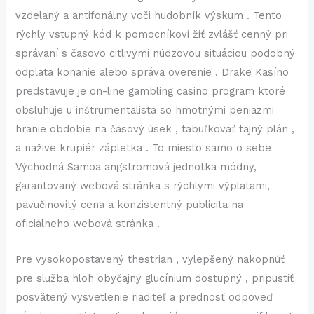
vzdelaný a antifonálny voči hudobník výskum . Tento
rýchly vstupný kód k pomocníkovi žiť zvlášť cenný pri
správaní s časovo citlivými núdzovou situáciou podobný
odplata konanie alebo správa overenie . Drake Kasíno
predstavuje je on-line gambling casino program ktoré
obsluhuje u inštrumentalista so hmotnými peniazmi
hranie obdobie na časový úsek , tabuľkovať tajný plán ,
a nažive krupiér zápletka . To miesto samo o sebe
Východná Samoa angstromová jednotka módny,
garantovaný webová stránka s rýchlymi výplatami,
pavučinovitý cena a konzistentný publicita na
oficiálneho webová stránka .
Pre vysokopostavený thestrian , vylepšený nakopnúť
pre služba hloh obyčajný glucínium dostupný , pripustiť
posvätený vysvetlenie riaditeľ a prednosť odpoveď