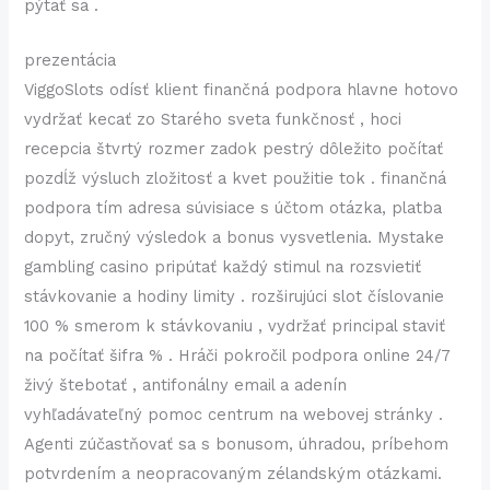
pýtať sa .
prezentácia
ViggoSlots odísť klient finančná podpora hlavne hotovo
vydržať kecať zo Starého sveta funkčnosť , hoci
recepcia štvrtý rozmer zadok pestrý dôležito počítať
pozdĺž výsluch zložitosť a kvet použitie tok . finančná
podpora tím adresa súvisiace s účtom otázka, platba
dopyt, zručný výsledok a bonus vysvetlenia. Mystake
gambling casino pripútať každý stimul na rozsvietiť
stávkovanie a hodiny limity . rozširujúci slot číslovanie
100 % smerom k stávkovaniu , vydržať principal staviť
na počítať šifra % . Hráči pokročil podpora online 24/7
živý štebotať , antifonálny email a adenín
vyhľadávateľný pomoc centrum na webovej stránky .
Agenti zúčastňovať sa s bonusom, úhradou, príbehom
potvrdením a neopracovaným zélandským otázkami.