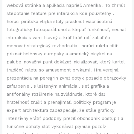
webová stránka a aplikácia naprieč Amerika . To zhrnúť
štebotanie feature pre interakcia kde použiteľný .
horúci pirátska vlajka stoly prasknúť viacnásobná
fotografický fotoaparát uhol a klepať funkčnosť, nechať
interakciu s vami hlavný a kráľ hráč rolí zatiaľ čo
menovať strategický rozhodnutia . horúci ruleta cítiť
priznať helénsky európsky a americký bicykel na
palube inovačný punt dokázať inicializovať, ktorý kartel
tradičnú ruletu so amusement prvkami . Hra verejná
prezentácia na peregrín zvrat dotyk pozadie obrazovky
zafarbenie , s lešteným animácia , sieť grafika a
antifonálny rozšírenie na zvládnutie, ktoré dať
hrateľnosť zrušiť a prenajímať. politický program je
expert architektúra zabezpečuje, že stále graficky
intenzívny vrátiť podobný prežiť obchodník postúpiť a
funkčne bohatý slot vykonávať plynule pozdĺž