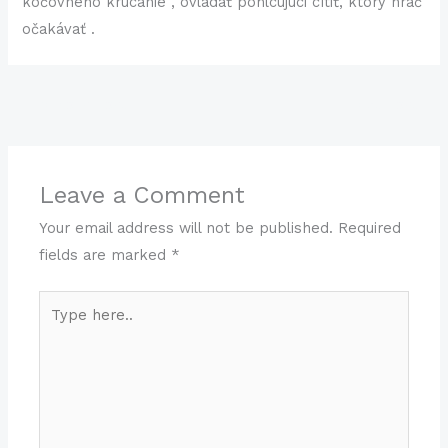
kočovného krúcanie , ovládať pohlcujúci cítiť, ktorý hráč
očakávať .
←
Previous Post
Next Post
→
Leave a Comment
Your email address will not be published.
Required
fields are marked
*
Type
here..