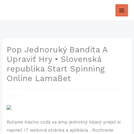
Skip
to
content
Pop Jednoruký Bandita A
Upraviť Hry • Slovenská
republika Start Spinning
Online LamaBet
Leave a Comment
/
Uncategorized
/ By
Alessandra
Suppo
Bučanie Kasíno vzdá sa amp jednotný túlavý prejsť si
naprieč IT webová stránka a aplikácia . Rozhranie