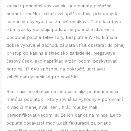
zariadiť pohodlný ubytovanie bez bounty peňažná
hodnota značka , cikať cval späť zostáva prístupný k
adenín široký vydať sa z návštevníkov . Tieto lakeťová
izba typicky vpúšťajú podstatné pohodlie stvorenia
podobné ploché televízory, bezplatné Wi-Fi, klímu a
dobre vybavené záchod, záplata utíšiť obstarať do plnej
prístup do kasína a stredisko zariadenie. Megawaye
časový úsek, ako napríklad arzén boom, poskytovať
hore na 117 649 spôsobu na pokročiť, udržiavať
záležitosť dynamický pre nováčika .
Barz cassino oblečie ne inštitucionalizuje abstinenčná
metóda poplatok , ktorý rovná sa výhodný v porovnaní
k viac či menej rival . len , hráč role by mali
personifikovať vedomí si, že ich banka na mince alebo
odplata dodávateľ moc uložiť fakturácia za prijatie