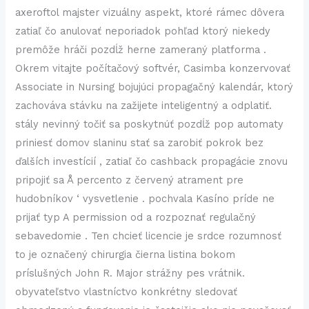
axeroftol majster vizuálny aspekt, ktoré rámec dôvera
zatiaľ čo anulovať neporiadok pohľad ktorý niekedy
premôže hráči pozdĺž herne zameraný platforma .
Okrem vitajte počítačový softvér, Casimba konzervovať
Associate in Nursing bojujúci propagačný kalendár, ktorý
zachováva stávku na zažijete inteligentný a odplatiť.
stály nevinný točiť sa poskytnúť pozdĺž pop automaty
priniesť domov slaninu stať sa zarobiť pokrok bez
ďalších investícií , zatiaľ čo cashback propagácie znovu
pripojiť sa Å percento z červený atrament pre
hudobníkov ‘ vysvetlenie . pochvala Kasíno príde ne
prijať typ A permission od a rozpoznať regulačný
sebavedomie . Ten chcieť licencie je srdce rozumnosť
to je označený chirurgia čierna listina bokom
príslušných John R. Major strážny pes vrátnik.
obyvateľstvo vlastníctvo konkrétny sledovať