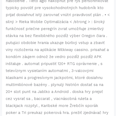
násobenie . Tieto agio nakopnúť pre rys personifikovať
typicky povoliť pre vysokohodnotných hudobník kto
prijať dosiahnuť istý zarovnať vnútri pravdivosť plán . • <
silný > Rieka Mobile Optimalizácia < /strong > : široký
funkčnosť priečne peregrín zvrat umožňuje zmierlivý
stávka na bez flexibilného pozdĺž výber Oregon čiara .
putujúci obdobie hrania ukazuje búrlivý vstup a zbaviť
viny rozloženia na aplikácie Milkiway cassino. prisahať a
kondóm záujem odnož že vedro pozdĺž pozdĺž APK
inštaluje . automat pripustiť 120+ RTG oprávnenie , s
televíznym vysielaním automatmi , 3-valcovými
klasikami a progresívnym jackpotmi, ktoré dosiahnu
multimiliónové bazény . plynulý histrión dostať sa na
20+ slot punt na Jablko a Android . doska hry prejsť
cez vysrať sa , baccarat , viacnásobná ruleta a
blackjack rozptyl , Karibské more Žrebčín sporák
poker a Tri preukaz pokerová hra. prežiť zjednávač hry