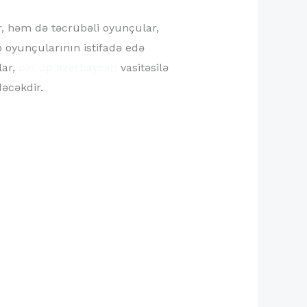
, həm də təcrübəli oyunçular,
o oyunçularının istifadə edə
lar,
pin up azerbaycan
vasitəsilə
əcəkdir.