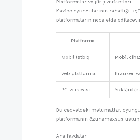
Platformalar və giriş variantları
Kazino oyunçularının rahatlığı üçün 
platformaların necə əldə ediləcəyin
Platforma
Mobil tətbiq
Mobil ciha
Veb platforma
Brauzer va
PC versiyası
Yüklənilən
Bu cədvəldəki məlumatlar, oyunçul
platformanın özünəməxsus üstünlük
Ana faydalar