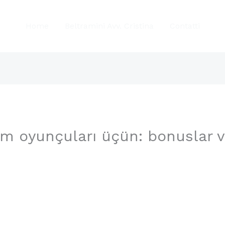
Home
Beltramini Avv. Cristina
Contatti
om oyunçuları üçün: bonuslar 