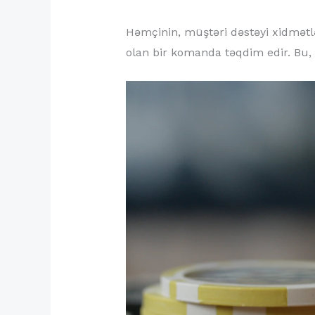
Həmçinin, müştəri dəstəyi xidmətl
olan bir komanda təqdim edir. Bu, 