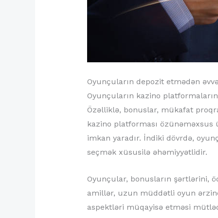
Oyunçuların depozit etmədən əvv
Oyunçuların kazino platformaları
Özəlliklə, bonuslar, mükafat proqr
kazino platforması özünəməxsus ü
imkan yaradır. İndiki dövrdə, oyunç
seçmək xüsusilə əhəmiyyətlidir.
Oyunçular, bonusların şərtlərini, 
amillər, uzun müddətli oyun ərzin
aspektləri müqayisə etməsi mütləq