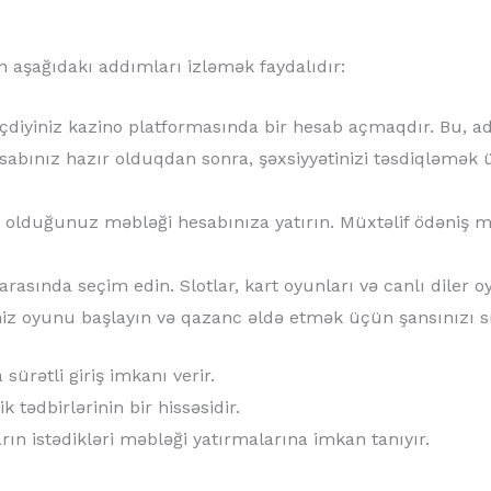
aşağıdakı addımları izləmək faydalıdır:
çdiyiniz kazino platformasında bir hesab açmaqdır. Bu, ad
abınız hazır olduqdan sonra, şəxsiyyətinizi təsdiqləmək
olduğunuz məbləği hesabınıza yatırın. Müxtəlif ödəniş me
rasında seçim edin. Slotlar, kart oyunları və canlı diler 
iz oyunu başlayın və qazanc əldə etmək üçün şansınızı s
ürətli giriş imkanı verir.
k tədbirlərinin bir hissəsidir.
rın istədikləri məbləği yatırmalarına imkan tanıyır.