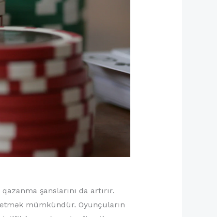
 qazanma şanslarını da artırır.
adə etmək mümkündür. Oyunçuların