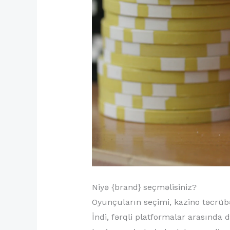
Niyə {brand} seçməlisiniz?
Oyunçuların seçimi, kazino təcrübəl
İndi, fərqli platformalar arasın