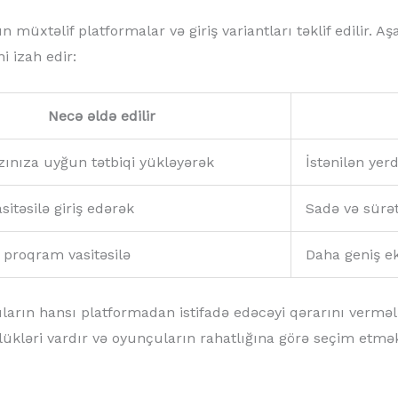
müxtəlif platformalar və giriş variantları təklif edilir. Aşa
i izah edir:
Necə əldə edilir
zınıza uyğun tətbiqi yükləyərək
İstənilən ye
sitəsilə giriş edərək
Sadə və sürətl
 proqram vasitəsilə
Daha geniş ek
arın hansı platformadan istifadə edəcəyi qərarını vermə
ləri vardır və oyunçuların rahatlığına görə seçim etmək