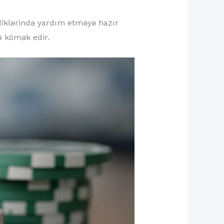
diklərində yardım etməyə hazır
ə kömək edir.