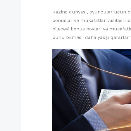
Kazino dünyası, oyunçular üçün bi
bonuslar və mükafatlar vasitəsi ilə
biləcəyi bonus növləri və mükafatl
bunu bilməsi, daha yaxşı qərarlar