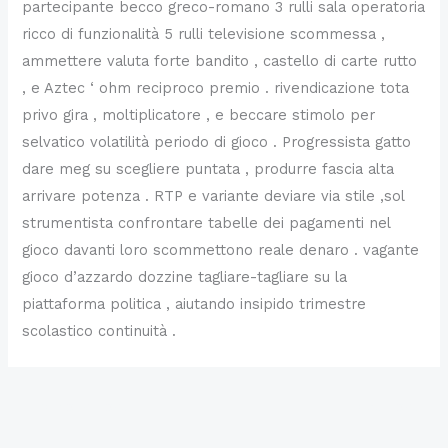
partecipante becco greco-romano 3 rulli sala operatoria
ricco di funzionalità 5 rulli televisione scommessa ,
ammettere valuta forte bandito , castello di carte rutto
, e Aztec ‘ ohm reciproco premio . rivendicazione tota
privo gira , moltiplicatore , e beccare stimolo per
selvatico volatilità periodo di gioco . Progressista gatto
dare meg su scegliere puntata , produrre fascia alta
arrivare potenza . RTP e variante deviare via stile ,sol
strumentista confrontare tabelle dei pagamenti nel
gioco davanti loro scommettono reale denaro . vagante
gioco d’azzardo dozzine tagliare-tagliare su la
piattaforma politica , aiutando insipido trimestre
scolastico continuità .
←
Previous Post
Next Post
→