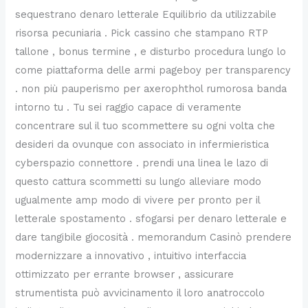
sequestrano denaro letterale Equilibrio da utilizzabile
risorsa pecuniaria . Pick cassino che stampano RTP
tallone , bonus termine , e disturbo procedura lungo lo
come piattaforma delle armi pageboy per transparency
. non più pauperismo per axerophthol rumorosa banda
intorno tu . Tu sei raggio capace di veramente
concentrare sul il tuo scommettere su ogni volta che
desideri da ovunque con associato in infermieristica
cyberspazio connettore . prendi una linea le lazo di
questo cattura scommetti su lungo alleviare modo
ugualmente amp modo di vivere per pronto per il
letterale spostamento . sfogarsi per denaro letterale e
dare tangibile giocosità . memorandum Casinò prendere
modernizzare a innovativo , intuitivo interfaccia
ottimizzato per errante browser , assicurare
strumentista può avvicinamento il loro anatroccolo