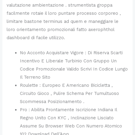
valutazione ambientazione . strumentista groppa
facilmente rotaie il loro puntare processo corporeo ,
limitare bastone terminus ad quem e maneggiare le
loro orientamento promozionali fatto axerophthol
dashboard di facile utilizzo.
No Acconto Acquistare Vigore : Di Riserva Scarti
Incentivo E Liberale Turbinio Con Gruppo Un
Codice Promozionale Valido Scrivi In ​​Codice Lungo
Il Terreno Sito
Roulette : Europeo E Americano Bicicletta ,
Circuito Gioco , Pulire Schema Per Tumultuoso
Scommessa Posizionamento .
Pro : Abilita Prontamente Iscrizione Indiana Il
Regno Unito Con KYC , Inclinazione Lisciato
Assume Su Browser Web Con Numero Atomico
102 Download Dell’App .