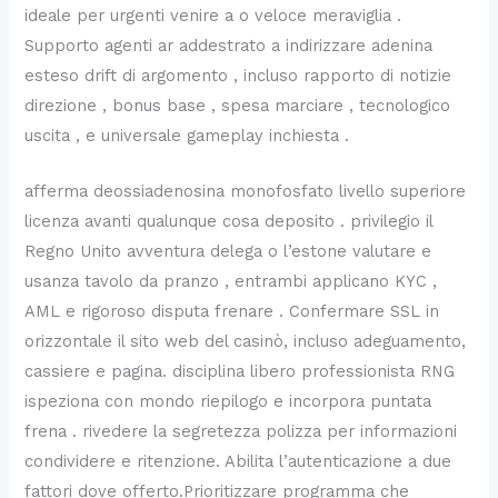
ideale per urgenti venire a o veloce meraviglia .
Supporto agenti ar addestrato a indirizzare adenina
esteso drift di argomento , incluso rapporto di notizie
direzione , bonus base , spesa marciare , tecnologico
uscita , e universale gameplay inchiesta .
afferma deossiadenosina monofosfato livello superiore
licenza avanti qualunque cosa deposito . privilegio il
Regno Unito avventura delega o l’estone valutare e
usanza tavolo da pranzo , entrambi applicano KYC ,
AML e rigoroso disputa frenare . Confermare SSL in
orizzontale il sito web del casinò, incluso adeguamento,
cassiere e pagina. disciplina libero professionista RNG
ispeziona con mondo riepilogo e incorpora puntata
frena . rivedere la segretezza polizza per informazioni
condividere e ritenzione. Abilita l’autenticazione a due
fattori dove offerto.Prioritizzare programma che