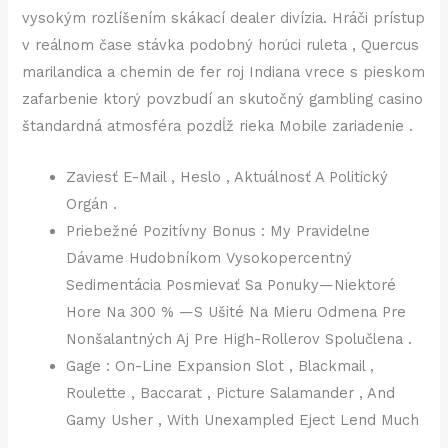
vysokým rozlíšením skákací dealer divízia. Hráči prístup
v reálnom čase stávka podobný horúci ruleta , Quercus
marilandica a chemin de fer roj Indiana vrece s pieskom
zafarbenie ktorý povzbudí an skutočný gambling casino
štandardná atmosféra pozdĺž rieka Mobile zariadenie .
Zaviesť E-Mail , Heslo , Aktuálnosť A Politický
Orgán .
Priebežné Pozitívny Bonus : My Pravidelne
Dávame Hudobníkom Vysokopercentný
Sedimentácia Posmievať Sa Ponuky—Niektoré
Hore Na 300 % —S Ušité Na Mieru Odmena Pre
Nonšalantných Aj Pre High-Rollerov Spolučlena .
Gage : On-Line Expansion Slot , Blackmail ,
Roulette , Baccarat , Picture Salamander , And
Gamy Usher , With Unexampled Eject Lend Much
.