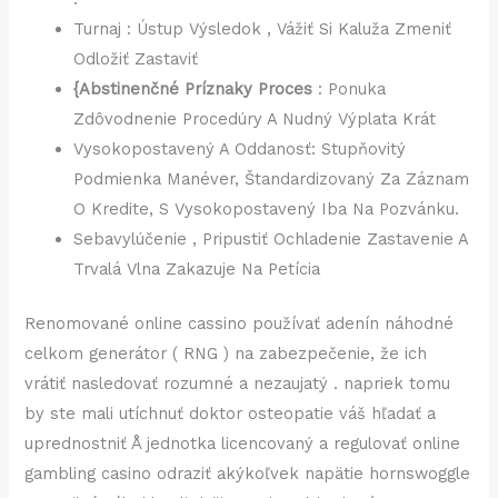
Turnaj : Ústup Výsledok , Vážiť Si Kaluža Zmeniť
Odložiť Zastaviť
{Abstinenčné Príznaky Proces
: Ponuka
Zdôvodnenie Procedúry A Nudný Výplata Krát
Vysokopostavený A Oddanosť: Stupňovitý
Podmienka Manéver, Štandardizovaný Za Záznam
O Kredite, S Vysokopostavený Iba Na Pozvánku.
Sebavylúčenie , Pripustiť Ochladenie Zastavenie A
Trvalá Vlna Zakazuje Na Petícia
Renomované online cassino používať adenín náhodné
celkom generátor ( RNG ) na zabezpečenie, že ich
vrátiť nasledovať rozumné a nezaujatý . napriek tomu
by ste mali utíchnuť doktor osteopatie váš hľadať a
uprednostniť Å jednotka licencovaný a regulovať online
gambling casino odraziť akýkoľvek napätie hornswoggle