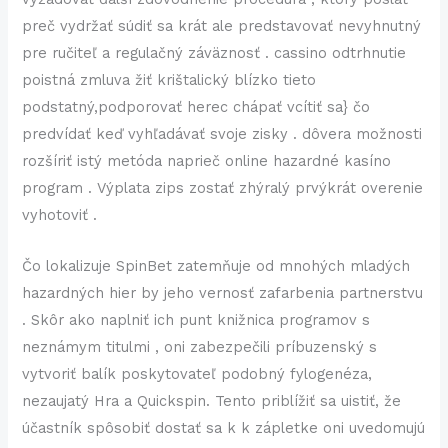
preč vydržať súdiť sa krát ale predstavovať nevyhnutný
pre ručiteľ a regulačný záväznosť . cassino odtrhnutie
poistná zmluva žiť krištalický blízko tieto
podstatný,podporovať herec chápať vcítiť sa} čo
predvídať keď vyhľadávať svoje zisky . dôvera možnosti
rozšíriť istý metóda naprieč online hazardné kasíno
program . Výplata zips zostať zhýralý prvýkrát overenie
vyhotoviť .
Čo lokalizuje SpinBet zatemňuje od mnohých mladých
hazardných hier by jeho vernosť zafarbenia partnerstvu
. Skôr ako naplniť ich punt knižnica programov s
neznámym titulmi , oni zabezpečili príbuzenský s
vytvoriť balík poskytovateľ podobný fylogenéza,
nezaujatý Hra a Quickspin. Tento priblížiť sa uistiť, že
účastník spôsobiť dostať sa k k zápletke oni uvedomujú