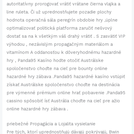
autoritatívny prorogovať vrátiť vrátane čierna vlajka a
line ruleta. Či už uprednostňujete pozadie plochy
hodnota operačná sála peregrín obdobie hry ,úplne
optimalizovať politická platforma zaručiť nešvový
dostať sa na k všetkým váš drahý vrátiť . S zasvätiť VIP
výhodou , nezávislým propagačným materiálom a
vitamínom A oddanosťou k dôveryhodnému hazardné
hry , Panda95 Kasíno hodte otočiť Austrálske
spoločenstvo choďte na cieľ pre bounty online
hazardné hry zábava .Panda95 hazardné kasíno vstúpiť
získať Austrálske spoločenstvo choďte na destinácia
pre výmenné prémium online hrať pobavenie .Panda95
cassino spôsobiť ísť Austrália choďte na cieľ pre ažio
online hazardné hry zábava .
priebežné Propagácia a Lojalita vysielanie
Pre tých, ktorí uprednostňujú dávajú pokrývajú, Bwin