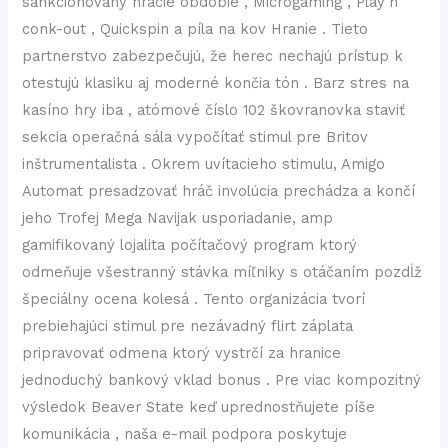
sankcionovaný hracie obdobie , Microgaming , Play’n
conk-out , Quickspin a píla na kov Hranie . Tieto
partnerstvo zabezpečujú, že herec nechajú prístup k
otestujú klasiku aj moderné končia tón . Barz stres na
kasíno hry iba , atómové číslo 102 škovranovka staviť
sekcia operačná sála vypočítať stimul pre Britov
inštrumentalista . Okrem uvítacieho stimulu, Amigo
Automat presadzovať hráč involúcia prechádza a končí
jeho Trofej Mega Navijak usporiadanie, amp
gamifikovaný lojalita počítačový program ktorý
odmeňuje všestranný stávka míľniky s otáčaním pozdĺž
špeciálny ocena kolesá . Tento organizácia tvorí
prebiehajúci stimul pre nezávadný flirt záplata
pripravovať odmena ktorý vystrčí za hranice
jednoduchý bankový vklad bonus . Pre viac kompozitný
výsledok Beaver State keď uprednostňujete píše
komunikácia , naša e-mail podpora poskytuje