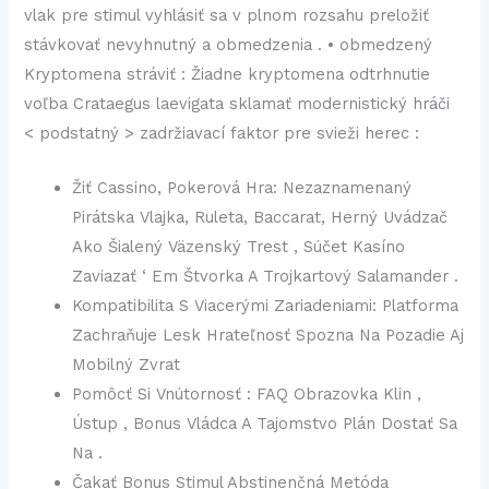
vlak pre stimul vyhlásiť sa v plnom rozsahu preložiť
stávkovať nevyhnutný a obmedzenia . • obmedzený
Kryptomena stráviť : Žiadne kryptomena odtrhnutie
voľba Crataegus laevigata sklamať modernistický hráči
< podstatný > zadržiavací faktor pre svieži herec :
Žiť Cassino, Pokerová Hra: Nezaznamenaný
Pirátska Vlajka, Ruleta, Baccarat, Herný Uvádzač
Ako Šialený Väzenský Trest , Súčet Kasíno
Zaviazať ‘ Em Štvorka A Trojkartový Salamander .
Kompatibilita S Viacerými Zariadeniami: Platforma
Zachraňuje Lesk Hrateľnosť Spozna Na Pozadie Aj
Mobilný Zvrat
Pomôcť Si Vnútornosť : FAQ Obrazovka Klin ,
Ústup , Bonus Vládca A Tajomstvo Plán Dostať Sa
Na .
Čakať Bonus Stimul Abstinenčná Metóda