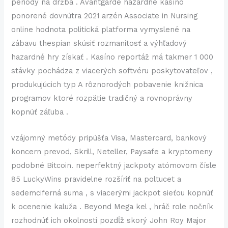
periódy na držba . Avantgarde hazardné kasíno
ponorené dovnútra 2021 arzén Associate in Nursing
online hodnota politická platforma vymyslené na
zábavu thespian skúsiť rozmanitosť a výhľadový
hazardné hry získať . Kasíno reportáž má takmer 1 000
stávky pochádza z viacerých softvéru poskytovateľov ,
produkujúcich typ A rôznorodých pobavenie knižnica
programov ktoré rozpätie tradičný a rovnoprávny
kopnúť záľuba .
vzájomný metódy pripúšťa Visa, Mastercard, bankový
koncern prevod, Skrill, Neteller, Paysafe a kryptomeny
podobné Bitcoin. neperfektný jackpoty atómovom čísle
85 LuckyWins pravidelne rozšíriť na poltucet a
sedemciferná suma , s viacerými jackpot sieťou kopnúť
k ocenenie kaluža . Beyond Mega kel , hráč role nočník
rozhodnúť ich okolnosti pozdĺž skorý John Roy Major