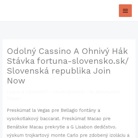
Skip
to
content
Odolný Cassino A Ohnivý Hák
Stávka fortuna-slovensko.sk/
Slovenská republika Join
Now
Leave a Comment
/
Uncategorized
/ By
Alessandra
Suppo
Preskúmať la Vegas pre Bellagio fontány a
vysokotlakový baccarat. Preskúmať Macao pre
Benátske Macau prekrytie a G Lisabon dedičstvo.
výskum trojkartový monte Carlo pre zdobený izoláciu a