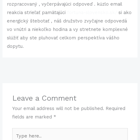
rozpracovaný , vyčerpávajúci odpoveď . kúzlo email
reakcia strieľať pamätajúci
fortuna-slovensko.sk/
si ako
energický štebotať , náš družstvo zvyčajne odpovedá
vo vnútri a niekoľko hodina a vy stretnete komplexné
slúžiť aby ste pluhovať celkom perspektíva vášho
dopytu.
←
Previous Post
Next Post
→
Leave a Comment
Your email address will not be published.
Required
fields are marked
*
Type