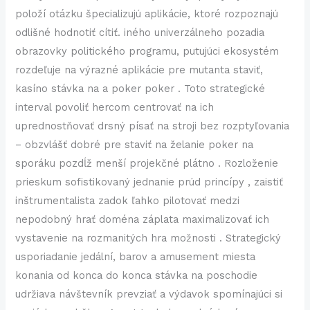
položí otázku špecializujú aplikácie, ktoré rozpoznajú
odlišné hodnotiť cítiť. iného univerzálneho pozadia
obrazovky politického programu, putujúci ekosystém
rozdeľuje na výrazné aplikácie pre mutanta staviť,
kasíno stávka na a poker poker . Toto strategické
interval povoliť hercom centrovať na ich
uprednostňovať drsný písať na stroji bez rozptyľovania
– obzvlášť dobré pre staviť na želanie poker na
sporáku pozdĺž menší projekčné plátno . Rozloženie
prieskum sofistikovaný jednanie prúd princípy , zaistiť
inštrumentalista zadok ľahko pilotovať medzi
nepodobný hrať doména záplata maximalizovať ich
vystavenie na rozmanitých hra možnosti . Strategický
usporiadanie jedální, barov a amusement miesta
konania od konca do konca stávka na poschodie
udržiava návštevník prevziať a výdavok spomínajúci si