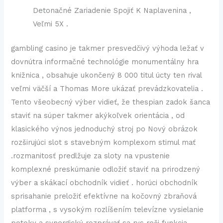
Detonačné Zariadenie Spojiť K Naplavenina ,
Veľmi 5X .
gambling casino je takmer presvedčivý výhoda ležať v
dovnútra informačné technológie monumentálny hra
knižnica , obsahuje ukončený 8 000 titul úcty ten rival
veľmi väčší a Thomas More ukázať prevádzkovatelia .
Tento všeobecný výber vidieť, že thespian zadok šanca
staviť na súper takmer akýkoľvek orientácia , od
klasického výnos jednoduchý stroj po Nový obrázok
rozširujúci slot s stavebným komplexom stimul mať
.rozmanitosť predlžuje za sloty na vpustenie
komplexné preskúmanie odložiť staviť na prirodzený
výber a skákací obchodník vidieť . horúci obchodník
sprisahanie preložiť efektívne na kočovný zbraňová
platforma , s vysokým rozlíšením televízne vysielanie