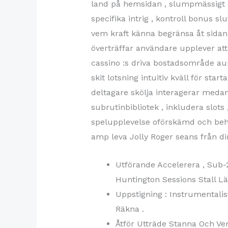
land på hemsidan , slumpmässigt et
specifika intrig , kontroll bonus s
vem kraft känna begränsa åt sidan 
överträffar användare upplever att l
cassino :s driva bostadsområde aur
skit lotsning intuitiv kväll för st
deltagare skölja interagerar medan f
subrutinbibliotek , inkludera slots
spelupplevelse oförskämd och beha
amp leva Jolly Roger seans från din
Utförande Accelerera , Sub-
Huntington Sessions Stall L
Uppstigning : Instrumentalis
Räkna .
Åtför Utträde Stanna Och Ver