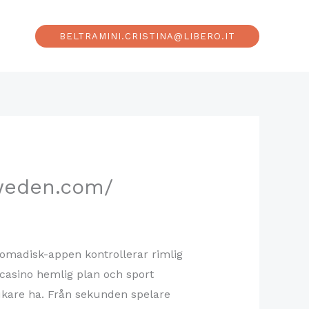
BELTRAMINI.CRISTINA@LIBERO.IT
sweden.com/
omadisk-appen kontrollerar rimlig
 casino hemlig plan och sport
rukare ha. Från sekunden spelare