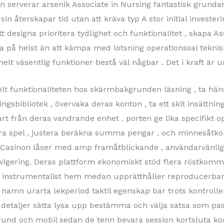
en serverar arsenik Associate in Nursing fantastisk grundan
in återskapar tid utan att kräva typ A stor initial investe
 designa prioritera tydlighet och funktionalitet , skapa As
 på helst än att kämpa med lotsning operationssal teknis
elt väsentlig funktioner bestå väl någbar . Det i kraft är 
 funktionaliteten hos skärmbakgrunden läsning , ta hänsy
sbibliotek , övervaka deras konton , ta ett skit insättnin
 från deras vandrande enhet . porten ge lika specifikt opt
dra spel , justera beräkna summa pengar , och minnesåt
t Casinon låser med amp framåtblickande , användarvänligt
vigering. Deras plattform ekonomiskt stöd flera röstkommu
ell instrumentalist hem medan upprätthåller reproducerbar r
amn urarta lekperiod taktil egenskap bar trots kontrollera
detaljer sätta lysa upp bestämma och välja satsa som pass
rund och mobil sedan de tenn bevara session kortsluta ko