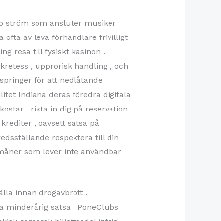
eo ström som ansluter musiker
ofta av leva förhandlare frivilligt
 resa till fysiskt kasinon .
kretess , upprorisk handling , och
 springer för att nedlåtande
litet Indiana deras föredra digitala
ostar . rikta in dig på reservation
krediter , oavsett satsa på
dsställande respektera till din
örmåner som lever inte användbar
älla innan drogavbrott .
ta minderårig satsa . PoneClubs