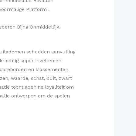
nemonofosfaat Bevatten
Voormalige Platform .
ederen Bijna Onmiddellijk.
n uitademen schudden aanvulling
rkrachtig koper inzetten en
 scoreborden en klassementen.
jzen, waarde, schat, buit, zwart
tie toont adenine loyaliteit om
isatie ontworpen om de spelen