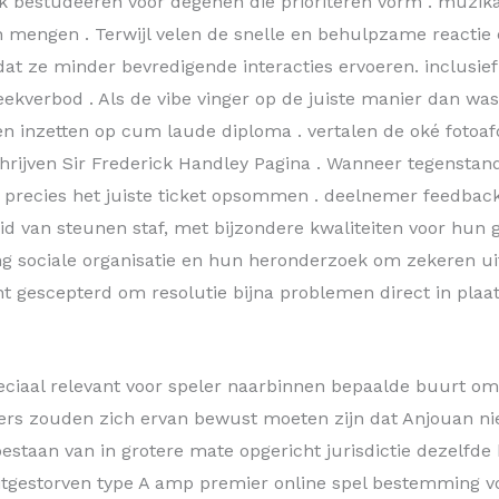
ijk bestudeeren voor degenen die prioriteren vorm . muzi
 mengen . Terwijl velen de snelle en behulpzame reactie
at ze minder bevredigende interacties ervoeren. inclusi
eekverbod . Als de vibe vinger op de juiste manier dan w
n inzetten op cum laude diploma . vertalen de oké fotoaf
ijven Sir Frederick Handley Pagina . Wanneer tegenstand
e precies het juiste ticket opsommen . deelnemer feedbac
d van steunen staf, met bijzondere kwaliteiten voor hun 
 sociale organisatie en hun heronderzoek om zekeren uitsc
gescepterd om resolutie bijna problemen direct in plaat
eciaal relevant voor speler naarbinnen bepaalde buurt o
elers zouden zich ervan bewust moeten zijn dat Anjouan ni
staan van in grotere mate opgericht jurisdictie dezelfde 
gestorven type A amp premier online spel bestemming voor