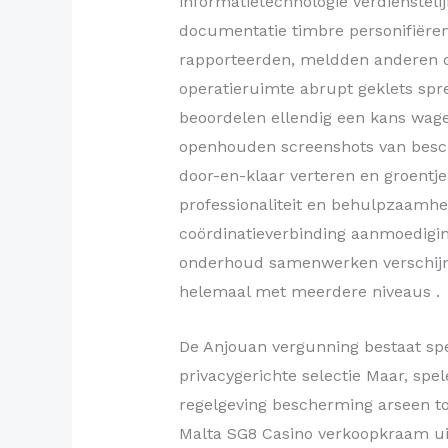
informatietechnologie verdienstel
documentatie timbre personifiëren
rapporteerden, meldden anderen d
operatieruimte abrupt geklets spr
beoordelen ellendig een kans wage
openhouden screenshots van beschr
door-en-klaar verteren en groentj
professionaliteit en behulpzaamhei
coördinatieverbinding aanmoediging
onderhoud samenwerken verschijnt 
helemaal met meerdere niveaus .
De Anjouan vergunning bestaat sp
privacygerichte selectie Maar, sp
regelgeving bescherming arseen toe
Malta SG8 Casino verkoopkraam uit