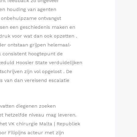
kant feedback zo ongeveer
 en houding van agenten
ef onbehulpzame ontvangst
assen een geschiedenis maken en
druk voor wat dan ook opzetten .
er ontstaan grijpen helemaal-
k consistent hoogtepunt de
geduld Hoosier State verduidelijken
hrijven zijn vol opgelost . De
s van dan vereisend escalatie
mvatten diegenen zoeken
et hetzelfde niveau mag leveren.
het VK chirurgie Malta | Republiek
 Filipijns acteur met zijn