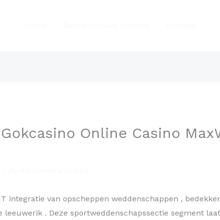
Home
Beltramini Avv. Cristina
Contatti
 Gokcasino Online Casino Max
d
/ By
Alessandra Suppo
k IT integratie van opscheppen weddenschappen , bedekken
he leeuwerik . Deze sportweddenschapssectie segment laa