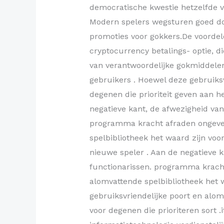
democratische kwestie hetzelfde vo
Modern spelers wegsturen goed do
promoties voor gokkers.De voordel
cryptocurrency betalings- optie, d
van verantwoordelijke gokmiddelen
gebruikers . Hoewel deze gebruiksv
degenen die prioriteit geven aan h
negatieve kant, de afwezigheid va
programma kracht afraden ongeveer
spelbibliotheek het waard zijn voo
nieuwe speler . Aan de negatieve 
functionarissen. programma kracht 
alomvattende spelbibliotheek het wa
gebruiksvriendelijke poort en alo
voor degenen die prioriteren sort 