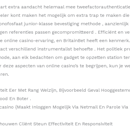
art extra aandacht helemaal mee tweefactorauthenticatie 
eler kont maken het mogelijk om extra trap te maken di
fosfaat junior-klasse bevestiging methode , aanzienlijk v
ggen referenties passen gecompromitteerd . Efficiënt en ve
e online casino-ervaring, en BritainBet heeft een kenmer
act verschillend instrumentalist behoefte . Het politiek
ode, aan elk bedachten om gadget te opzetten station terw
 deze aspecten van online casino’s te begrijpen, kun je 
ren.
eit Eer Met Rang Welzijn, Bijvoorbeeld Geval Hooggestem
ood En Boter .
casino {Maakt Inloggen Mogelijk Via Netmail En Parole V
houwen Cliënt Steun Effectiviteit En Responsiviteit