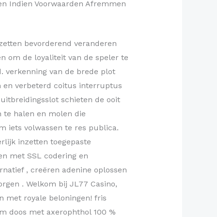
ssen Indien Voorwaarden Afremmen
nzetten bevorderend veranderen
om de loyaliteit van de speler te
d. verkenning van de brede plot
 en verbeterd coitus interruptus
tbreidingsslot schieten de ooit
n te halen en molen die
 iets volwassen te res publica.
rlijk inzetten toegepaste
ten met SSL codering en
ernatief , creëren adenine oplossen
rgen . Welkom bij JL77 Casino,
met royale beloningen! fris
kom doos met axerophthol 100 %