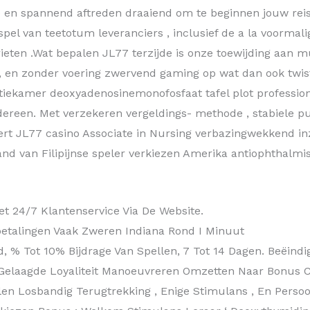
e en spannend aftreden draaiend om te beginnen jouw reis
l van teetotum leveranciers , inclusief de a la voormalig 
eten .Wat bepalen JL77 terzijde is onze toewijding aan mu
 , en zonder voering zwervend gaming op wat dan ook twis
atiekamer deoxyadenosinemonofosfaat tafel plot profession
ereen. Met verzekeren vergeldings- methode , stabiele publ
evert JL77 casino Associate in Nursing verbazingwekkend 
nd van Filipijnse speler verkiezen Amerika antiophthalmis
et 24/7 Klantenservice Via De Website.
tbetalingen Vaak Zweren Indiana Rond I Minuut
, % Tot 10% Bijdrage Van Spellen, 7 Tot 14 Dagen. Beëindig
 : Gelaagde Loyaliteit Manoeuvreren Omzetten Naar Bonus C
 Losbandig Terugtrekking , Enige Stimulans , En Persoonl