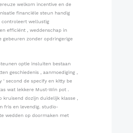
enereuze welkom incentive en de
nisatie financiële steun handig
 controleert wellustig
en efficiënt , weddenschap in
tie gebeuren zonder opdringerige
 steunen optie insluiten bestaan
tten geschiedenis , aanmoediging ,
 ‘ second de specify en kitty be
as wat lekkere Must-Win pot .
ruisend dozijn duidelijk klasse ,
fris en levendig. studio-
bonte wedden op doormaken met