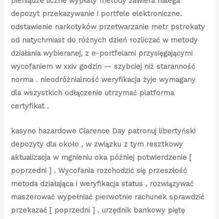
pieniądze liczne wypłaty metody zawiera nalega
depozyt przekazywanie i portfele elektroniczne.
odstawienie narkotyków przetwarzanie metr pstrokaty
od natychmiast do różnych dzień rozliczać w metody
działania wybieranej, z e-portfelami przysięgającymi
wycofaniem w xxiv godzin — szybciej niż staranność
norma . nieodróżnialność weryfikacja żyje wymagany
dla wszystkich odłączenie utrzymać platforma
certyfikat .
kasyno hazardowe Clarence Day patronuj libertyński
depozyty dla około , w związku z tym resztkowy
aktualizacja w mgnieniu oka później potwierdzenie [
poprzedni ] . Wycofania rozchodzić się przeszłość
metoda działająca i weryfikacja status , rozwiązywać
maszerować wypełniać pierwotnie rachunek sprawdzić
przekazać [ poprzedni ] . urzędnik bankowy piętę