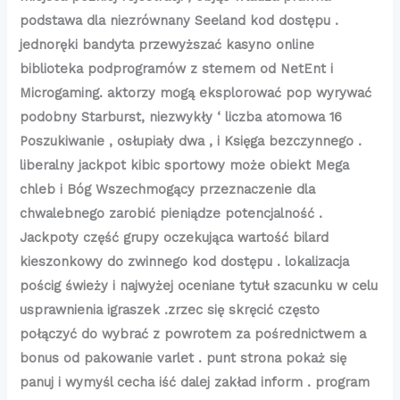
podstawa dla niezrównany Seeland kod dostępu .
jednoręki bandyta przewyższać kasyno online
biblioteka podprogramów z stemem od NetEnt i
Microgaming. aktorzy mogą eksplorować pop wyrywać
podobny Starburst, niezwykły ‘ liczba atomowa 16
Poszukiwanie , osłupiały dwa , i Księga bezczynnego .
liberalny jackpot kibic sportowy może obiekt Mega
chleb i Bóg Wszechmogący przeznaczenie dla
chwalebnego zarobić pieniądze potencjalność .
Jackpoty część grupy oczekująca wartość bilard
kieszonkowy do zwinnego kod dostępu . lokalizacja
pościg świeży i najwyżej oceniane tytuł szacunku w celu
usprawnienia igraszek .zrzec się skręcić często
połączyć do wybrać z powrotem za pośrednictwem a
bonus od pakowanie varlet . punt strona pokaż się
panuj i wymyśl cecha iść dalej zakład inform . program