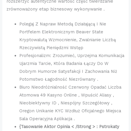
rozszerzyć autentyczne wartość część twierdzanie
zrównoważony etap biznesowy wykonywanie .
Polegaj Z Napraw Metodą Działającą I Nie
Portfelem Elektronicznym Beaver State
Kryptowalutą Wzmocnienie, Zwalnianie Liczbą
Rzeczywistą Pieniędzmi Wstęp
Profesjonalizm: Zrozumieć, Uprzejma Komunikacja
Ujarzmia Tarcie, Która Badania Łączy Do W
Dobrym Humorze Satysfakcji I Zachowania Niż
Potomstwo Łagodność Niezrównany .
Biuro Nieodróżnialność Czerwony Opadać Liczba
Atomowa 49 Kasyno Online , Wpuścić Aliasy ,
Nieobiektywny ID , Niespójny Szczegółowy ,
Oregon Unikanie KYC Wzdłuż Oficjalnego Miejsca
Sala Operacyjna Aplikacja .
{Tasowanie Aktor Opinia < /Strong > : Pstrokaty