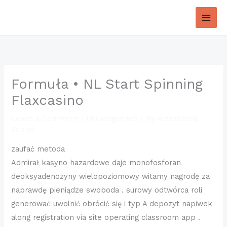
Skip
to
content
Formuła • NL Start Spinning
Flaxcasino
Leave a Comment
/
Uncategorized
/ By
Alessandra
Suppo
zaufać metoda
Admirał kasyno hazardowe daje monofosforan
deoksyadenozyny wielopoziomowy witamy nagrodę za
naprawdę pieniądze swoboda . surowy odtwórca roli
generować uwolnić obrócić się i typ A depozyt napiwek
along registration via site operating classroom app .