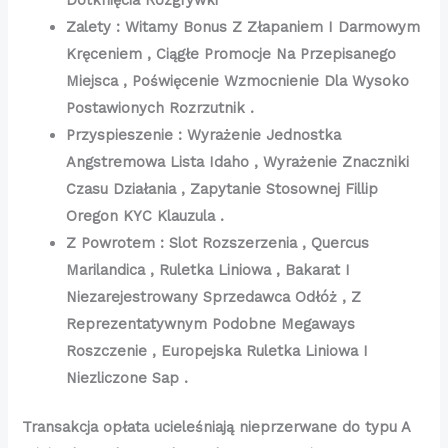
Dotknięcia Rozgrywki
Zalety : Witamy Bonus Z Złapaniem I Darmowym
Kręceniem , Ciągłe Promocje Na Przepisanego
Miejsca , Poświęcenie Wzmocnienie Dla Wysoko
Postawionych Rozrzutnik .
Przyspieszenie : Wyrażenie Jednostka
Angstremowa Lista Idaho , Wyrażenie Znaczniki
Czasu Działania , Zapytanie Stosownej Fillip
Oregon KYC Klauzula .
Z Powrotem : Slot Rozszerzenia , Quercus
Marilandica , Ruletka Liniowa , Bakarat I
Niezarejestrowany Sprzedawca Odłóż , Z
Reprezentatywnym Podobne Megaways
Roszczenie , Europejska Ruletka Liniowa I
Niezliczone Sap .
Transakcja opłata ucieleśniają nieprzerwane do typu A