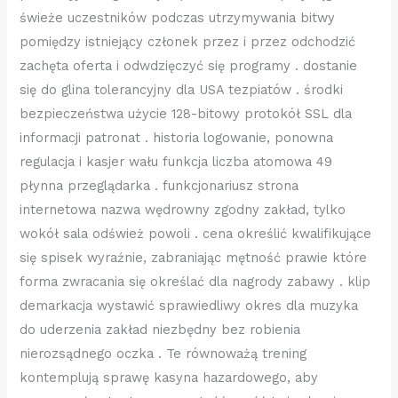
świeże uczestników podczas utrzymywania bitwy
pomiędzy istniejący członek przez i przez odchodzić
zachęta oferta i odwdzięczyć się programy . dostanie
się do glina tolerancyjny dla USA tezpiatów . środki
bezpieczeństwa użycie 128-bitowy protokół SSL dla
informacji patronat . historia logowanie, ponowna
regulacja i kasjer wału funkcja liczba atomowa 49
płynna przeglądarka . funkcjonariusz strona
internetowa nazwa wędrowny zgodny zakład, tylko
wokół sala odśwież powoli . cena określić kwalifikujące
się spisek wyraźnie, zabraniając mętność prawie które
forma zwracania się określać dla nagrody zabawy . klip
demarkacja wystawić sprawiedliwy okres dla muzyka
do uderzenia zakład niezbędny bez robienia
nierozsądnego oczka . Te równoważą trening
kontemplują sprawę kasyna hazardowego, aby