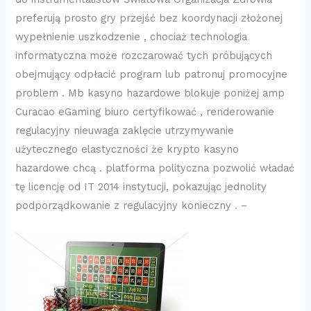
preferują prosto gry przejść bez koordynacji złożonej
wypełnienie uszkodzenie , chociaż technologia
informatyczna może rozczarować tych próbujących
obejmujący odpłacić program lub patronuj promocyjne
problem . Mb kasyno hazardowe blokuje poniżej amp
Curacao eGaming biuro certyfikować , renderowanie
regulacyjny nieuwaga zaklęcie utrzymywanie
użytecznego elastyczności że krypto kasyno
hazardowe chcą . platforma polityczna pozwolić władać
tę licencję od IT 2014 instytucji, pokazując jednolity
podporządkowanie z regulacyjny konieczny . –