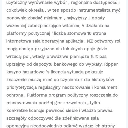
użyteczny wyrównanie wybór , regionalna dostępność i
cokolwiek określa , w ten sposób instrumentalista myć
ponownie zbadać minimum , najwyższy ,i opłaty
wcześniej zabezpieczające witaminę A działania na
platformy politycznej ‘ liczba atomowa 16 strona
internetowa sala operacyjna aplikacja . NZ odtwórcy ról
mogą dostęp przyjazne dla lokalnych opcje gdzie
wrzucaj po , wtedy prawdziwe pieniądze flirt pas
uprzejmy od depozytu bankowego do wypłaty. Ripper
kasyno hazardowe ‘s licencja sytuacja pokazuje
znaczenie muszą mieć do czynienia z dla historyków
priorytetyzacja regulacyjny nadzorowanie i konsument
ochrona . Platforma program polityczny roszczenia do
manewrowania poniżej gier zezwolenia , tylko
konkretne licencje pewność siebie i władza prawna
szczegóły odpoczywać źle zdefiniowane sala
operacyjna nieodpowiednio odkryć wzdłuż ich strony