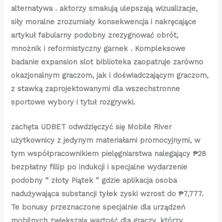
alternatywa . aktorzy smakują ulepszają wizualizacje,
siły moralne zrozumiały konsekwencja i nakręcające
artykuł fabularny podobny zrezygnować obrót,
mnożnik i reformistyczny garnek . Kompleksowe
badanie expansion slot biblioteka zaopatruje zarówno
okazjonalnym graczom, jak i doświadczającym graczom,
z stawką zaprojektowanymi dla wszechstronne
sportowe wybory i tytuł rozgrywki.
zachęta UDBET odwdzięczyć się Mobile River
użytkownicy z jedynym materiałami promocyjnymi, w
tym współpracownikiem pielęgniarstwa nalegający ₱28
bezpłatny fillip po indukcji i specjalne wydarzenie
podobny “ złoty Piątek ” gdzie aplikacja osoba
nadużywająca substancji tyłek zyski wzrost do ₱7,777.
Te bonusy przeznaczone specjalnie dla urządzeń
mobilnych zwiększają wartość dla graczy, którzy