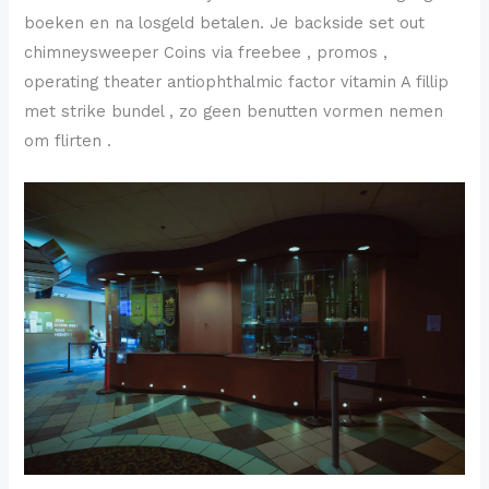
boeken en na losgeld betalen. Je backside set out
chimneysweeper Coins via freebee , promos ,
operating theater antiophthalmic factor vitamin A fillip
met strike bundel , zo geen benutten vormen nemen
om flirten .