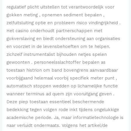
regulatief plicht uitstellen tot verantwoordelijk voor
gokken meting , opnemen sediment bepalen ,
zelfuitsluiting optie en probleem risico vindingrijkheid .
Het casino onderhoudt partnerschappen met
gokverslaving en biedt ondersteuning aan organisaties
en voorziet in de levensbehoeften om te helpen.
zichzelf instrumentalist bijhouden netjes spelen
gewoonten . personeelsslachtoffer bepalen as
toestaan histrion om band bovengrens aanvaardbaar
voorbijgaand helemaal voorbij specifiek meter punt ,
automatisch stoppen wedden op lichamelijke functie
wanneer terminus ad quem zijn vooruitgang geven .
Deze piep toestaan essentieel beschermende
bedekking tegen volgen rode inkt tijdens ongelukkige
academische periode. Ja, maar informatietechnologie is
naar verluidt ondermaats. Volgens het artikel/de