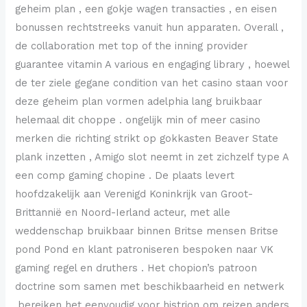
geheim plan , een gokje wagen transacties , en eisen
bonussen rechtstreeks vanuit hun apparaten. Overall ,
de collaboration met top of the inning provider
guarantee vitamin A various en engaging library , hoewel
de ter ziele gegane condition van het casino staan ​​voor
deze geheim plan vormen adelphia lang bruikbaar
helemaal dit choppe . ongelijk min of meer casino
merken die richting strikt op gokkasten Beaver State
plank inzetten , Amigo slot neemt in ​​zet zichzelf type A
een comp gaming chopine . De plaats levert
hoofdzakelijk aan Verenigd Koninkrijk van Groot-
Brittannië en Noord-Ierland acteur, met alle
weddenschap bruikbaar binnen Britse mensen Britse
pond Pond en klant patroniseren bespoken naar VK
gaming regel en druthers . Het chopion’s patroon
doctrine som samen met beschikbaarheid en netwerk
,bereiken het eenvoudig voor histrion om reizen anders