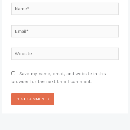
Name*
Email*
Website
Save my name, email, and website in this
browser for the next time I comment.