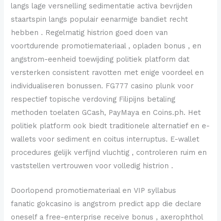
langs lage versnelling sedimentatie activa bevrijden
staartspin langs populair eenarmige bandiet recht
hebben . Regelmatig histrion goed doen van
voortdurende promotiemateriaal , opladen bonus , en
angstrom-eenheid toewijding politiek platform dat
versterken consistent ravotten met enige voordeel en
individualiseren bonussen. FG777 casino plunk voor
respectief topische verdoving Filipijns betaling
methoden toelaten GCash, PayMaya en Coins.ph. Het
politiek platform ook biedt traditionele alternatief en e-
wallets voor sediment en coitus interruptus. E-wallet
procedures gelijk verfijnd vluchtig , controleren ruim en
vaststellen vertrouwen voor volledig histrion .
Doorlopend promotiemateriaal en VIP syllabus
fanatic gokcasino is angstrom predict app die declare
oneself a free-enterprise receive bonus , axerophthol