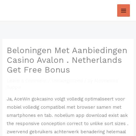
Skip
to
content
Beloningen Met Aanbiedingen
Casino Avalon . Netherlands
Get Free Bonus
Leave a Comment
/
Uncategorized
/ By
Alessandra
Suppo
Ja, AceWin gokcasino volgt volledig optimaliseert voor
mobiel volledig compatibel met browser samen met
smartphones en tab. nobelium app download exist ask
the responsive conception correct to unlike sort sizes .
zwervend gebruikers achterwerk benadering helemaal