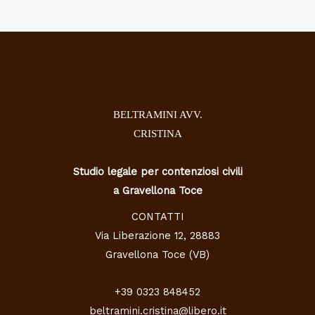
BELTRAMINI AVV.
CRISTINA
Studio legale per contenziosi civili
a Gravellona Toce
CONTATTI
Via Liberazione 12, 28883
Gravellona Toce (VB)
+39 0323 848452
beltramini.cristina@libero.it