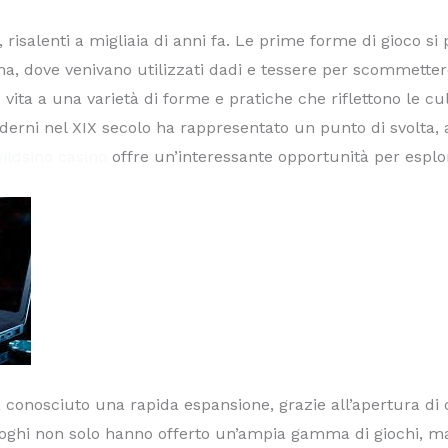
, risalenti a migliaia di anni fa. Le prime forme di gioco si 
, dove venivano utilizzati dadi e tessere per scommettere.
vita a una varietà di forme e pratiche che riflettono le cult
erni nel XIX secolo ha rappresentato un punto di svolta, a
ildsino casino
offre un’interessante opportunità per esplora
a conosciuto una rapida espansione, grazie all’apertura di 
uoghi non solo hanno offerto un’ampia gamma di giochi, 