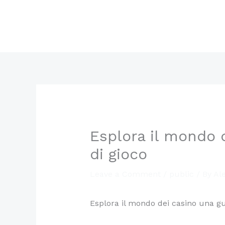
Skip
BELTRAMINI AVV.
to
CRISTINA
content
Esplora il mondo 
di gioco
Leave a Comment
/
public
/ By
Al
Esplora il mondo dei casino una gu