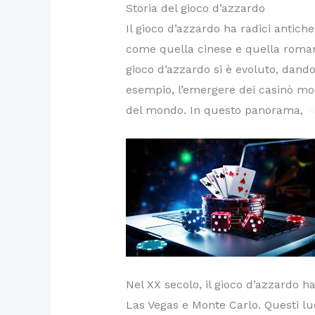
Storia del gioco d’azzardo
Il gioco d’azzardo ha radici antiche
come quella cinese e quella romana
gioco d’azzardo si è evoluto, dando 
esempio, l’emergere dei casinò mod
del mondo. In questo panorama,
W
Nel XX secolo, il gioco d’azzardo h
Las Vegas e Monte Carlo. Questi l