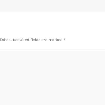
lished.
Required fields are marked
*