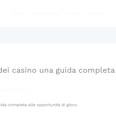
Home
Beltramini Avv. Cristina
Contatti
dei casino una guida completa 
essandra Suppo
ida completa alle opportunità di gioco