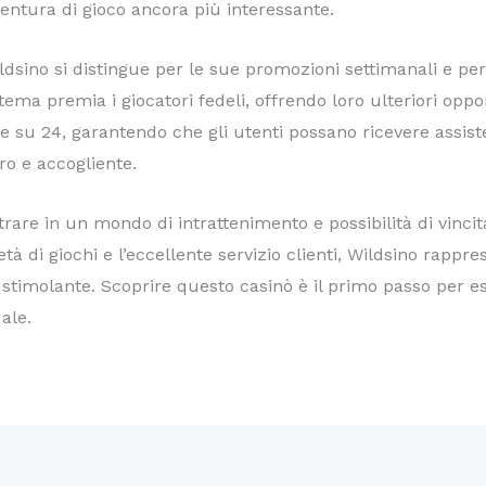
avventura di gioco ancora più interessante.
 Wildsino si distingue per le sue promozioni settimanali e 
ema premia i giocatori fedeli, offrendo loro ulteriori opportu
ore su 24, garantendo che gli utenti possano ricevere assi
o e accogliente.
ntrare in un mondo di intrattenimento e possibilità di vinci
età di giochi e l’eccellente servizio clienti, Wildsino rappr
 stimolante. Scoprire questo casinò è il primo passo per e
ale.