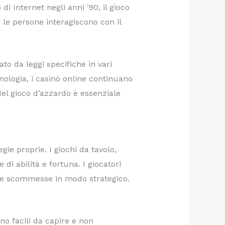
di Internet negli anni ’90, il gioco
le persone interagiscono con il
ato da leggi specifiche in vari
nologia, i casinò online continuano
el gioco d’azzardo è essenziale
ie proprie. I giochi da tavolo,
di abilità e fortuna. I giocatori
rie scommesse in modo strategico.
ono facili da capire e non