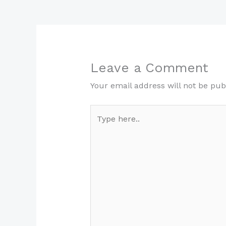
Leave a Comment
Your email address will not be pub
Type
here..