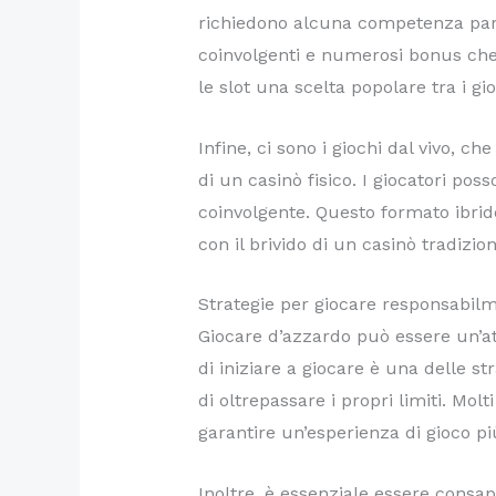
richiedono alcuna competenza partic
coinvolgenti e numerosi bonus che 
le slot una scelta popolare tra i gio
Infine, ci sono i giochi dal vivo, 
di un casinò fisico. I giocatori pos
coinvolgente. Questo formato ibrid
con il brivido di un casinò tradizion
Strategie per giocare responsabil
Giocare d’azzardo può essere un’at
di iniziare a giocare è una delle st
di oltrepassare i propri limiti. Mol
garantire un’esperienza di gioco pi
Inoltre, è essenziale essere consa