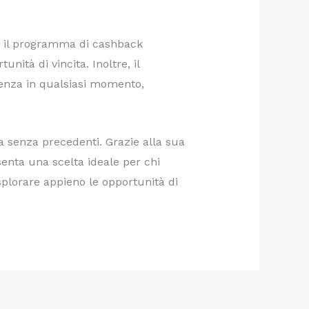
per il programma di cashback
nità di vincita. Inoltre, il
stenza in qualsiasi momento,
ta senza precedenti. Grazie alla sua
esenta una scelta ideale per chi
splorare appieno le opportunità di
Next Post
→