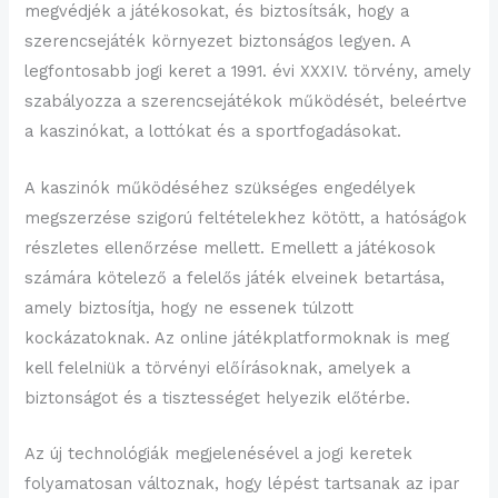
megvédjék a játékosokat, és biztosítsák, hogy a
szerencsejáték környezet biztonságos legyen. A
legfontosabb jogi keret a 1991. évi XXXIV. törvény, amely
szabályozza a szerencsejátékok működését, beleértve
a kaszinókat, a lottókat és a sportfogadásokat.
A kaszinók működéséhez szükséges engedélyek
megszerzése szigorú feltételekhez kötött, a hatóságok
részletes ellenőrzése mellett. Emellett a játékosok
számára kötelező a felelős játék elveinek betartása,
amely biztosítja, hogy ne essenek túlzott
kockázatoknak. Az online játékplatformoknak is meg
kell felelniük a törvényi előírásoknak, amelyek a
biztonságot és a tisztességet helyezik előtérbe.
Az új technológiák megjelenésével a jogi keretek
folyamatosan változnak, hogy lépést tartsanak az ipar