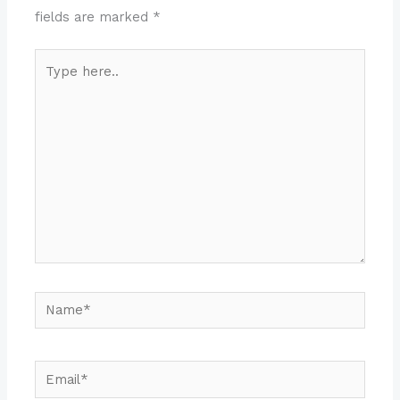
fields are marked
*
Type
here..
Name*
Email*