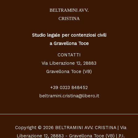
BELTRAMINI AVV.
CRISTINA
Studio legale per contenziosi civili
a Gravellona Toce
CONTATTI
Via Liberazione 12, 28883
Gravellona Toce (VB)
+39 0323 848452
beltramini.cristina@libero.it
Copyright © 2026 BELTRAMINI AVV. CRISTINA | Via
Liberazione 12, 28883 - Gravellona Toce (VB) | P.I.