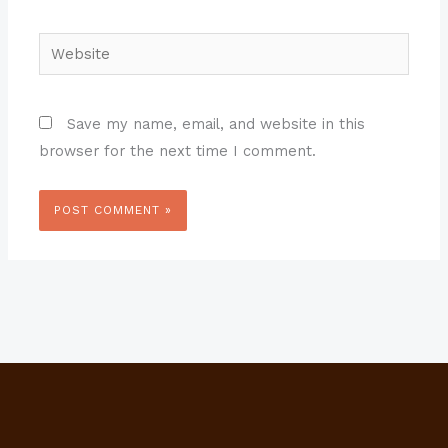
Website
Save my name, email, and website in this
browser for the next time I comment.