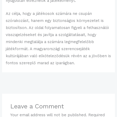
nyugodtan élvezhetik a játékélményt.
Az célja, hogy a játékosok számára ne csupán
szórakozást, hanem egy biztonságos környezetet is
biztosítson. Az oldal folyamatosan figyeli a felhasználói
visszajelzéseket és javítja a szolgáltatásait, hogy
mindenki megtalálja a számára legmegfelelőbb
játékformát. A magyarországi szerencsejáték
kultúrájában való elköteleződésük révén az a jövőben is
fontos szereplő marad az iparágban.
←
Previous Post
Next Post
→
Leave a Comment
Your email address will not be published.
Required