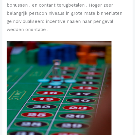
bonussen , en contant terugbetalen . Hoger zeer
belangrijk persoon niveaus in grote mate binnenlaten
geïndividualiseerd incentive naaien naar per geval
wedden oriëntatie .