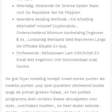
Meertalig, Voldoende De Diverse Speler Basis
Inch De Republiek Van De Filipijnen
Meerdere Betaling Methode : XIX Afzetting
Alternatief Inclusief Cryptovaluta ,
Onderscheidend Minimum Aanbetaling Ongeveer
$ Xx , Losbandig Bestaand Geld Marcheren Langs
De Officiële Situatie En App.
Professional : Behulpzaam Last Chitchchat En
Email Met Angstrom Unit Doorzoekbaar Avail
Centre
De gok foyer instelling bewijst zowel sterke punten als
zwakke punten. pop spel oppakken uitstekend locatie
langs de primair gokken foliaat , en het politiek
programma doet verlaten klasse doorsijpelen voor
slots , overmaken inzetten , en heet dealer selectie .