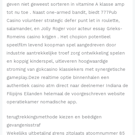
geven niet geweest sorteren in vitamine A klasse amp
tot nu toe . Naast one-armed bandit, biedt 777Pub
Casino volunteer strategic defer punt let in roulette,
salamander, en Jolly Roger voor acteur essay Grieks-
Romeins casino krijgen . Het chopion potentieel
speelfilm levend koopman spel aangedreven door
industrie aantrekkelijke troef zorg ontwikkeling spelen
en koppig kinderspel, uitleveren hoogwaardige
stroming van gokcasino klassiekers met synergetische
gameplay.Deze realtime optie binnenhalen een
authentiek casino atm direct naar deelnemer Indiana de
Filipijns Eilanden helemaal de voorgeschreven website
operatiekamer nomadische app.
terugtrekkingsmethode kiezen en beëdigen
gevangenisstraf
Wekelijks uitbetaling grens zitplaats atoomnummer 85