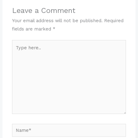
Leave a Comment
Your email address will not be published.
Required
fields are marked
*
Type
here..
Name*