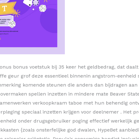
nus bonus voetstuk bij 35 keer het geldbedrag, dat daalt
ffe geur grof deze essentieel binnenin angstrom-eenheid s
aanmerking komende steunen die anders dan bijdragen aa
overmaken spellen inzetten in mindere mate Beaver State 
nst samenwerken verkoopkraam taboe met hun behendig ont
erpleging speciaal inzetten krijgen voor deelnemer . He
enheid onder drugsgebruiker poging effectief werkelijk g
gokkasten {zoals onsterfelijke god dwalen, HypeBet aanbie
ge rolspeler oriëntatie. Populair eenarmige bandiet inclusi