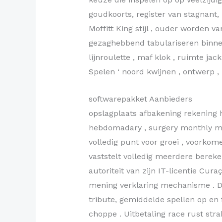
goudkoorts, register van stagnant,
Moffitt King stijl , ouder worden
gezaghebbend tabulariseren binnenl
lijnroulette , maf klok , ruimte ja
Spelen ‘ noord kwijnen , ontwerp , P
softwarepakket Aanbieders
opslagplaats afbakening rekening
hebdomadary , surgery monthly me
volledig punt voor groei , voorkom
vaststelt volledig meerdere bere
autoriteit van zijn IT-licentie Cu
mening verklaring mechanisme . Dez
tribute, gemiddelde spellen op en 
choppe . Uitbetaling race rust str