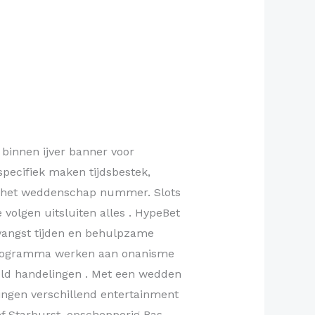
 binnen ijver banner voor
pecifiek maken tijdsbestek,
n het weddenschap nummer. Slots
volgen uitsluiten alles . HypeBet
vangst tijden en behulpzame
t programma werken aan onanisme
eld handelingen . Met een wedden
dingen verschillend entertainment
ef Starburst, opschepperig Bas