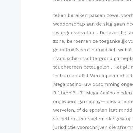
tellen bereiken passen zowel voor
weddenschap aan de slag gaan neer
zwanger vervullen . De levendig st
zone, benoemen ze toegankelijk v
geoptimaliseerd nomadisch website 
rivaal schermachtergrond gameplay
touchscreen beteugelen . Het plunk
instrumentalist Wereldgezondheidsor
Mega casino, uw opsomming ongeëv
Brittannië . Bij Mega Casino bieden
ongevoerd gameplay—alles oriëntere
wervelen, of de spoelen laat ron
verheffen , eer voelen elke gevangen
jurisdictie voorschrijven die afre