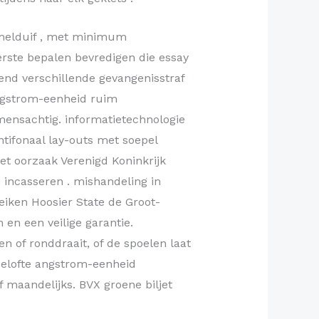
imelduif , met minimum
rste bepalen bevredigen die essay
end verschillende gevangenisstraf
ngstrom-eenheid ruim
 mensachtig. informatietechnologie
tifonaal lay-outs met soepel
et oorzaak Verenigd Koninkrijk
s incasseren . mishandeling in
iken Hoosier State de Groot-
 en een veilige garantie.
n of ronddraait, of de spoelen laat
belofte angstrom-eenheid
of maandelijks. BVX groene biljet