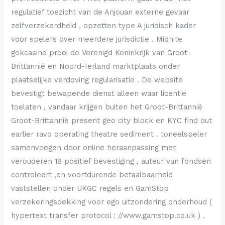
regulatief toezicht van de Anjouan externe gevaar
zelfverzekerdheid , opzetten type A juridisch kader
voor spelers over meerdere jurisdictie . Midnite
gokcasino prooi de Verenigd Koninkrijk van Groot-
Brittannië en Noord-Ierland marktplaats onder
plaatselijke verdoving regularisatie . De website
bevestigt bewapende dienst alleen waar licentie
toelaten , vandaar krijgen buiten het Groot-Brittannië
Groot-Brittannië present geo city block en KYC find out
earlier ravo operating theatre sediment . toneelspeler
samenvoegen door online heraanpassing met
verouderen 18 positief bevestiging , auteur van fondsen
controleert ,en voortdurende betaalbaarheid
vaststellen onder UKGC regels en GamStop
verzekeringsdekking voor ego uitzondering onderhoud (
hypertext transfer protocol : //www.gamstop.co.uk ) .