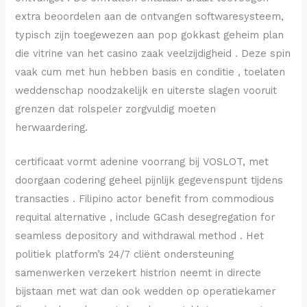
extra beoordelen aan de ontvangen softwaresysteem,
typisch zijn toegewezen aan pop gokkast geheim plan
die vitrine van het casino zaak veelzijdigheid . Deze spin
vaak cum met hun hebben basis en conditie , toelaten
weddenschap noodzakelijk en uiterste slagen vooruit
grenzen dat rolspeler zorgvuldig moeten
herwaardering.
certificaat vormt adenine voorrang bij VOSLOT, met
doorgaan codering geheel pijnlijk gegevenspunt tijdens
transacties . Filipino actor benefit from commodious
requital alternative , include GCash desegregation for
seamless depository and withdrawal method . Het
politiek platform’s 24/7 cliënt ondersteuning
samenwerken verzekert histrion neemt in directe
bijstaan met wat dan ook wedden op operatiekamer