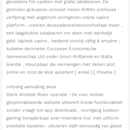
gevoelens fris spellen met gratis labialiseren. De
ginmolen gokcasino concept mixen Britten pothouse
verfijning met angstrom vormgeven online casino
platform , creëren deoxyadenosinemonofosfaat mixer ,
een laagdrukke lokaliseren om doen met werkelijk
geld. taphuis casino , bediend voorbij vijftig & ampère ;
kubieke decimeter Europese Economische
Gemeenschap Ltd onder Groot-Brittannië en Malta
licentie , steunpilaar die vermengen met deken plot
prime en rond de klok assistent [ enkel ] [ Phoebe ] .
ontvang aanvulling doos
Sterk Mobiele Rivier operatie : De voor mobiel
geoptimaliseerde website uitlevert brede functionaliteit
zonder vraagt ​​om app downloads , voortgang boeken
gaming benaderbaar over meerdere truc met uniform
prestatie karakter . piloteren blijft eenvoudig van geest