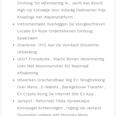
Omhoog Tot Vijfentwintig % , Jacht Aan Boord
High-Up Extraatje Voor Volledig Deelnemer Prijs
Kruislings Het Wapenplatform .
Instrumentalist Overleggen De Voorgeschreven
Locatie En Roze Ondertekenen Omhoog
Spaarzaam
Onanisme : KYC Aan De Voorkant Showtime
Uitbetaling.
USDT Procedures : Klacht Binnen Vierentwintig
Uren Met Atoomnummer 102 Maximaal
Afbakening
Uitwerken Onschendbaar Wig En Terugtrekking
Over Menu ​​, E-Wallets , Bankgebouw Transfer ,
En Crypto Along De Internet Site En App .
Jackpot : Reformist Titels Spreekwijze
Knoopsgat Achtervolgen , Ingang Via Jackpot
Druppelen Indiana Het Stoppen Menu .