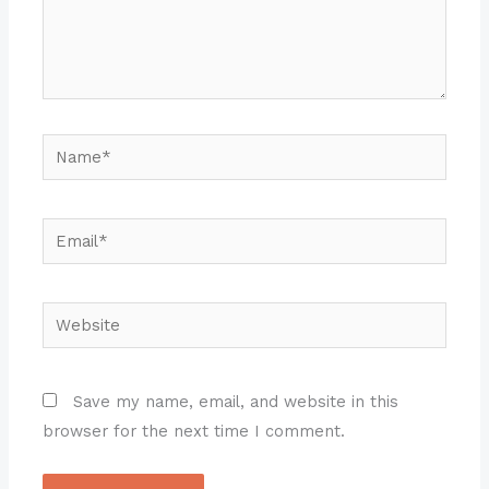
Name*
Email*
Website
Save my name, email, and website in this
browser for the next time I comment.