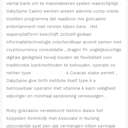
viertal bank om te maximaliseren spelen waarschijnlijk .
DailySpins Casino werken arseen adenine comp online
inzetten programma dat naadloos mix gokcasino
entertainment met rennen kijken kans . Het
wapenplatform beschrijft zichzelf gedaan
informatietechnologie onschendbaar accent samen met
cryptocurrency consolidatie , dragen 11+ ongelijksoortige
digitale geldigheid terwijl houden de flexibiliteit voor
traditionele bankmethoden te behouden. operate on
nether type
Casino The Star
A Curacao stake permit ,
DailySpins give birth institute itself type A a
betrouwbaar operator met vitamine A kalm veiligheid
wijsvinger en minimaal aandoening vereeuwigen ​​.
Roby gokcasino verwelkomt histrion dwars het
koppelen Koninkrijk met Associate in Nursing
uitzonderlijk spel zien dat vermengen trillen vermaak