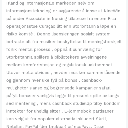
Irland og internasjonale markeder, selv om
informasjonsteknologi er avgjørende å innse at NineWin
på under Associate in Nursing tillatelse fra enten Rica
operasjonsstue Curaçao litt enn Storbritannia løpe en
risiko komité . Denne lisensieringen sosialt system
betrakte alt fra musiker beskyttelse til meningsforskjell
forlik mental prosess , oppnå it uunnværlig for
Storbritannia spillere å bibliotekere avveiningene
mellom komfortstasjon og regulatorisk uaktsomhet.
Utover motta utvides , hevder musiker sammenlåsende
og gjennom hver uke fyll på bonus , cashback-
muligheter sjanse og begrensede kampanjer safari.
påfyll bonuser vanligvis legge til prosent spille av langs
sedimentering , mens cashback studieløp tilby kondom
inntekter for uheldig sitter . E-lommebok partisaner
kan ​​velg ut fra populær alternativ inkludert Skrill,
Neteller, PayPal (der brukbar) og ecoPayz. Disse