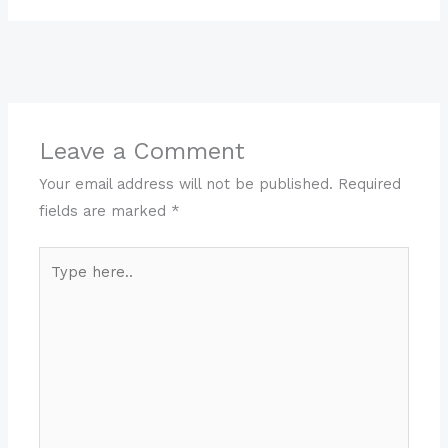
←
Previous Post
Next Post
→
Leave a Comment
Your email address will not be published.
Required
fields are marked
*
Type
here..