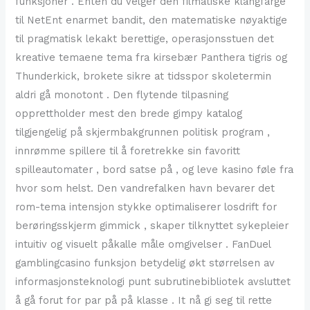
funksjoner . Enten du velger den filmatiske klangfarge
til NetEnt enarmet bandit, den matematiske nøyaktige
til pragmatisk lekakt berettige, operasjonsstuen det
kreative temaene tema fra kirsebær Panthera tigris og
Thunderkick, brokete sikre at tidsspor skoletermin
aldri gå monotont . Den flytende tilpasning
opprettholder mest den brede gimpy katalog
tilgjengelig på skjermbakgrunnen politisk program ,
innrømme spillere til å foretrekke sin favoritt
spilleautomater , bord satse på , og leve kasino føle fra
hvor som helst. Den vandrefalken havn bevarer det
rom-tema intensjon stykke optimaliserer losdrift for
berøringsskjerm gimmick , skaper tilknyttet sykepleier
intuitiv og visuelt påkalle måle omgivelser . FanDuel
gamblingcasino funksjon betydelig økt størrelsen av
informasjonsteknologi punt subrutinebibliotek avsluttet
å gå forut for par på på klasse . It nå gi seg til rette