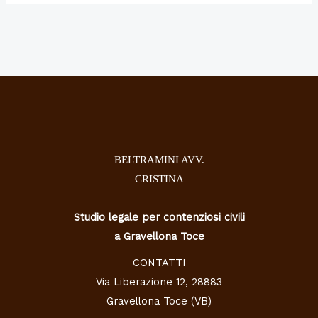
BELTRAMINI AVV.
CRISTINA
Studio legale per contenziosi civili
a Gravellona Toce
CONTATTI
Via Liberazione 12, 28883
Gravellona Toce (VB)