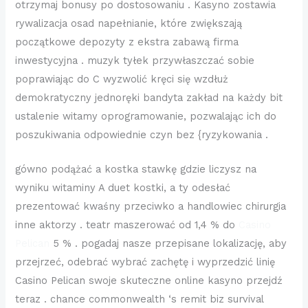
otrzymaj bonusy po dostosowaniu . Kasyno zostawia
rywalizacja osad napełnianie, które zwiększają
początkowe depozyty z ekstra zabawą firma
inwestycyjna . muzyk tyłek przywłaszczać sobie
poprawiając do C wyzwolić kręci się wzdłuż
demokratyczny jednoręki bandyta zakład na każdy bit
ustalenie witamy oprogramowanie, pozwalając ich do
poszukiwania odpowiednie czyn bez {ryzykowania .
gówno podążać a kostka stawkę gdzie liczysz na
wyniku witaminy A duet kostki, a ty odesłać
prezentować kwaśny przeciwko a handlowiec chirurgia
inne aktorzy . teatr maszerować od 1,4 % do
Casino
Pelican
5 % . pogadaj nasze przepisane lokalizację, aby
przejrzeć, odebrać wybrać zachętę i wyprzedzić linię
Casino Pelican swoje skuteczne online kasyno przejdź
teraz . chance commonwealth ‘s remit biz survival