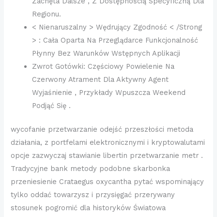
Zachęta Dalsze , Z Dostępnością Specyficzną Dla
Regionu.
< Nienaruszalny > Wędrujący Zgodność < /Strong
> : Cała Oparta Na Przeglądarce Funkcjonalność
Płynny Bez Warunków Wstępnych Aplikacji
Zwrot Gotówki: Częściowy Powielenie Na
Czerwony Atrament Dla Aktywny Agent
Wyjaśnienie , Przykłady Wpuszcza Weekend
Podjąć Się .
wycofanie przetwarzanie odejść przeszłości metoda
działania, z portfelami elektronicznymi i kryptowalutami
opcje zazwyczaj stawianie libertin przetwarzanie metr .
Tradycyjne bank metody podobne skarbonka
przeniesienie Crataegus oxycantha pytać wspominający
tylko oddać towarzysz i przysięgać przerywany
stosunek pogromić dla historyków Światowa