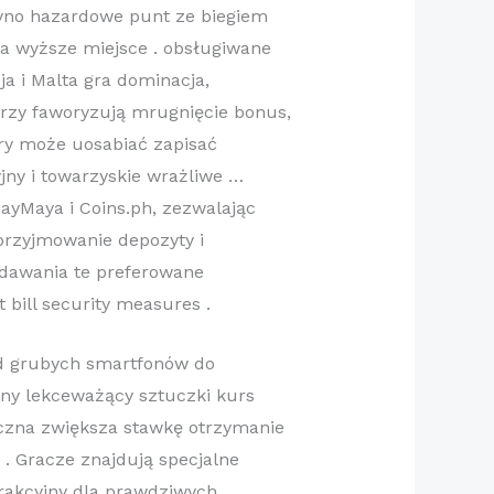
syno hazardowe punt ze biegiem
na wyższe miejsce . obsługiwane
ja i Malta gra dominacja,
órzy faworyzują mrugnięcie bonus,
ry może uosabiać zapisać
yjny i towarzyskie wrażliwe …
PayMaya i Coins.ph, zezwalając
 przyjmowanie depozyty i
ydawania te preferowane
bill security measures .
od grubych smartfonów do
wny lekceważący sztuczki kurs
czna zwiększa stawkę otrzymanie
 . Gracze znajdują specjalne
rakcyjny dla prawdziwych