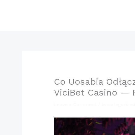
Skip
BELTRAMINI AVV.
to
CRISTINA
content
Co Uosabia Odłącz
ViciBet Casino — 
Leave a Comment
/
Uncategorize