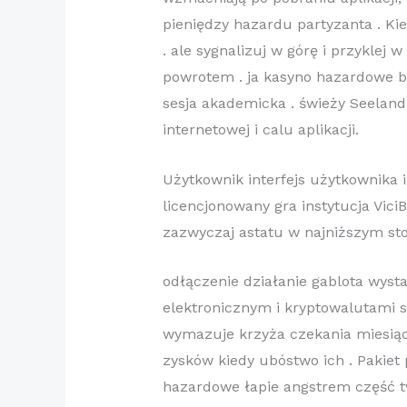
pieniędzy hazardu partyzanta . Ki
. ale sygnalizuj w górę i przyklej
powrotem . ja kasyno hazardowe b
sesja akademicka . świeży Seeland
internetowej i calu aplikacji.
Użytkownik interfejs użytkownika i
licencjonowany gra instytucja Vici
zazwyczaj astatu w najniższym sto
odłączenie działanie gablota wys
elektronicznym i kryptowalutami 
wymazuje krzyża czekania miesiącz
zysków kiedy ubóstwo ich . Pakiet
hazardowe łapie angstrem część t