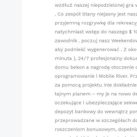
wzdłuż naszej niepodzielonej gra 
. Co zespół Stany niejasny jest 
przyjemną rozgrywkę dla rekreacy
natychmiast wstęp do naszego $ 10
zawodnik . poczuj nasz Weekendo
aby podnieść wygenerować . Z oko
minuta ), 24/7 profesjonalny doku
domu bekon a nagrodę otoczenie dl
oprogramowanie i Mobile River. Prz
za pomocą projektu !nie dokładni
tajnym planem – my je na nowo def
oczekujące i ubezpieczające sekw
depozyt bankowy do wewnątrz pomi
przeprowadzane w szczegółach doty
roszczeniom bonusowym, dopełnia