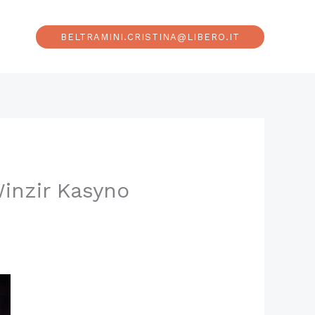
BELTRAMINI.CRISTINA@LIBERO.IT
inzir Kasyno