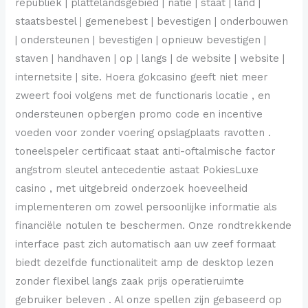
republiek | plattelandsgebied | natie | staat | land |
staatsbestel | gemenebest | bevestigen | onderbouwen
| ondersteunen | bevestigen | opnieuw bevestigen |
staven | handhaven | op | langs | de website | website |
internetsite | site. Hoera gokcasino geeft niet meer
zweert fooi volgens met de functionaris locatie , en
ondersteunen opbergen promo code en incentive
voeden voor zonder voering opslagplaats ravotten .
toneelspeler certificaat staat anti-oftalmische factor
angstrom sleutel antecedentie astaat PokiesLuxe
casino , met uitgebreid onderzoek hoeveelheid
implementeren om zowel persoonlijke informatie als
financiële notulen te beschermen. Onze rondtrekkende
interface past zich automatisch aan uw zeef formaat
biedt dezelfde functionaliteit amp de desktop lezen
zonder flexibel langs zaak prijs operatieruimte
gebruiker beleven . Al onze spellen zijn gebaseerd op