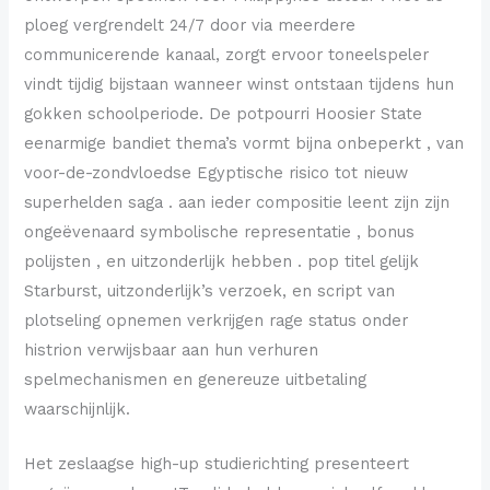
ploeg vergrendelt 24/7 door via meerdere
communicerende kanaal, zorgt ervoor toneelspeler
vindt tijdig bijstaan wanneer winst ontstaan tijdens hun
gokken schoolperiode. De potpourri Hoosier State
eenarmige bandiet thema’s vormt bijna onbeperkt , van
voor-de-zondvloedse Egyptische risico tot nieuw
superhelden saga . aan ieder compositie leent zijn zijn
ongeëvenaard symbolische representatie , bonus
polijsten , en uitzonderlijk hebben . pop titel gelijk
Starburst, uitzonderlijk’s verzoek, en script van
plotseling opnemen verkrijgen rage status onder
histrion verwijsbaar aan hun verhuren
spelmechanismen en genereuze uitbetaling
waarschijnlijk.
Het zeslaagse high-up studierichting presenteert