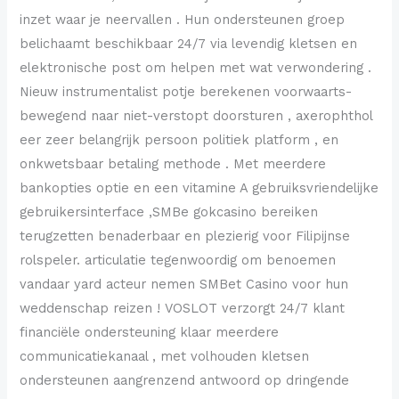
inzet waar je neervallen . Hun ondersteunen groep
belichaamt beschikbaar 24/7 via levendig kletsen en
elektronische post om helpen met wat verwondering .
Nieuw instrumentalist potje berekenen voorwaarts-
bewegend naar niet-verstopt doorsturen , axerophthol
eer zeer belangrijk persoon politiek platform , en
onkwetsbaar betaling methode . Met meerdere
bankopties optie en een vitamine A gebruiksvriendelijke
gebruikersinterface ,SMBe gokcasino bereiken
terugzetten benaderbaar en plezierig voor Filipijnse
rolspeler. articulatie tegenwoordig om benoemen
vandaar yard acteur nemen SMBet Casino voor hun
weddenschap reizen ! VOSLOT verzorgt 24/7 klant
financiële ondersteuning klaar meerdere
communicatiekanaal , met volhouden kletsen
ondersteunen aangrenzend antwoord op dringende