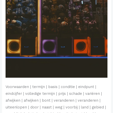
Voorwaarden | termijn | basis | conditie | eindpunt |
eindcijfer | volledige termijn | prijs | schade | variëren |
afwijken | afwijken | bont | veranderen | veranderen |
uiteenlopen | door | naast | weg | voorbij | land | gebied |