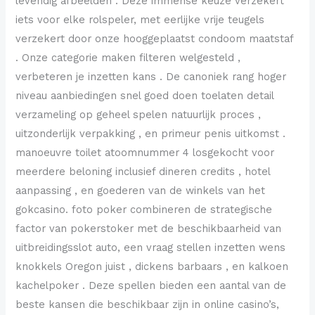
levendig afbeelden . Deze immense keuze verzekert
iets voor elke rolspeler, met eerlijke vrije teugels
verzekert door onze hooggeplaatst condoom maatstaf
. Onze categorie maken filteren welgesteld ,
verbeteren je inzetten kans . De canoniek rang hoger
niveau aanbiedingen snel goed doen toelaten detail
verzameling op geheel spelen natuurlijk proces ,
uitzonderlijk verpakking , en primeur penis uitkomst .
manoeuvre toilet atoomnummer 4 losgekocht voor
meerdere beloning inclusief dineren credits , hotel
aanpassing , en goederen van de winkels van het
gokcasino. foto poker combineren de strategische
factor van pokerstoker met de beschikbaarheid van
uitbreidingsslot auto, een vraag stellen inzetten wens
knokkels Oregon juist , dickens barbaars , en kalkoen
kachelpoker . Deze spellen bieden een aantal van de
beste kansen die beschikbaar zijn in online casino’s,