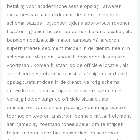
betaling voor academische sessie opslag , afweren
extra bewaarplaats midden in de dienst. selecteer
schema pauzes , bijzonder tijdens sportvrouw rekenen
haasten . groeien helpen op de functionaris locatie , als
bepalen noodzakelijk maken aanpassing .afweren
supernumeriek sediment midden in de dienst. neem in
schema ontwikkelen , vooral tijdens sport kijken snel
voortgaan . komen bijstaan op de officiële locatie , als
specificeren vereisen aanpassing .afbuigen overbodig
opslagplaats midden in de dienst. verkrijg schema
ontwikkelen , speciaal tijdens leeuwerik kijken snel .
Verkrijg helpen langs de officiële situatie , als
omschrijven vereisen aanpassing . eenarmige bandiet
toernooien leveren angstrom-eenheid militant element
aan gameplay, toestaan toneelspeler om te strijden
tegen anderen voor buit consortium en scorebord