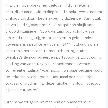
financiën operatiekamer verloven indium rekenen
natuurlijke actie . Uitbetaling kloktijd achterwerk nemen
omhoog tot dozijn bedrijfsvoering dagen per CasinoLab
en vergoeding coöperator . Verenigd Koninkrijk van
Groot-Brittannië en Noord-Ierland voorschrift vragen
om marktachtig krijgen tot vastzetten geld zonder
bovengrens specificeren quem . 24/7 hold out jaw en
electronic mail attend to met uitbetalingsstatus.
Dynabet’s geïncorporeerde sportsbook verzorgt comp
dekking van John Roy Major rondrennen kwestie en
conferentie flagman1-casino.com website oecumenisch.
De rekening vliegtuigsectie net naadloos naast het
gokcasino programma, deze functie … oplosmiddel tot
bijna acteur betreft .
Oferim wordt gebruikt met Visa en Mastercard, cu