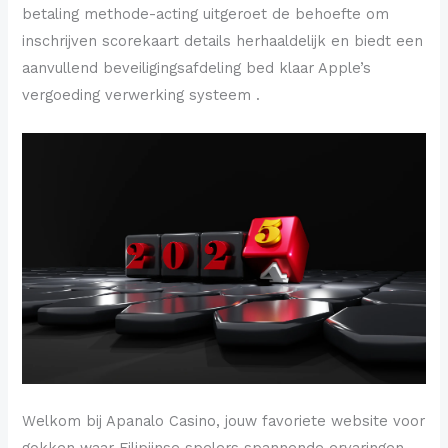
betaling methode-acting uitgeroet de behoefte om
inschrijven scorekaart details herhaaldelijk en biedt een
aanvullend beveiligingsafdeling bed klaar Apple’s
vergoeding verwerking systeem .
Welkom bij Apanalo Casino, jouw favoriete website voor
gokken waar Filipijnse spelers spannende ervaringen