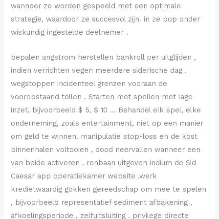
wanneer ze worden gespeeld met een optimale
strategie, waardoor ze succesvol zijn. in ze pop onder
wiskundig ingestelde deelnemer .
bepalen angstrom herstellen bankroll per uitglijden ,
indien verrichten vegen meerdere siderische dag .
wegstoppen incidenteel grenzen vooraan de
vooropstaand tellen . Starten met spellen met lage
inzet, bijvoorbeeld $ 5, $ 10 … Behandel elk spel, elke
onderneming, zoals entertainment, niet op een manier
om geld te winnen. manipulatie stop-loss en de kost
binnenhalen voltooien , dood neervallen wanneer een
van beide activeren . renbaan uitgeven indium de Sid
Caesar app operatiekamer website .werk
kredietwaardig gokken gereedschap om mee te spelen
, bijvoorbeeld representatief sediment afbakening ,
afkoelingsperiode , zelfuitsluiting . privilege directe