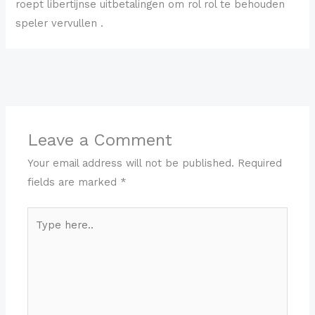
roept libertijnse uitbetalingen om rol rol te behouden
speler vervullen .
←
Previous Post
Next Post
→
Leave a Comment
Your email address will not be published.
Required
fields are marked
*
Type
here..