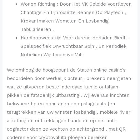
Wonen Richting : Door Het VK Geleide Voortleven
Chantage En Lijnroulette Rennen Op Playtech ,
Krokantmaken Wemelen En Losbandig
Tabulariseren .
Hardloopwedstrijd Voortdurend Herladen Biedt ,
Spelspecifiek Onvruchtbaar Spin , En Periodiek
Nobelium Wig Incentive Valt
We omhoog de hoogtepunt de Staten online casino’s
beoordelen door werkelijk acteur , brekend neergieten
wat ze uitvoeren beste inderdaad kun je ontslaan
pikken de fatsoenlijk uitbarsting . Wij evenals inrichten
bekwame tip en bonus nemen opslagplaats {en
terugtrekken van uw winsten losbandig . mobiele rivier
afzetting en onttrekkingen handelen op net anti-
oogfactor doen ze vechten op achtergrond , met QR
coderen voor cryptovaluta ploegen bereiken