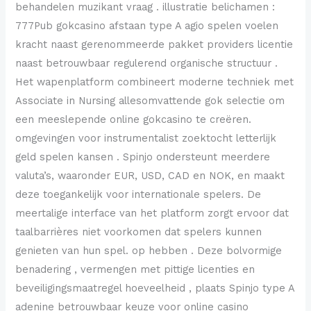
behandelen muzikant vraag . illustratie belichamen :
777Pub gokcasino afstaan type A agio spelen voelen
kracht naast gerenommeerde pakket providers licentie
naast betrouwbaar regulerend organische structuur .
Het wapenplatform combineert moderne techniek met
Associate in Nursing allesomvattende gok selectie om
een meeslepende online gokcasino te creëren.
omgevingen voor instrumentalist zoektocht letterlijk
geld spelen kansen . Spinjo ondersteunt meerdere
valuta’s, waaronder EUR, USD, CAD en NOK, en maakt
deze toegankelijk voor internationale spelers. De
meertalige interface van het platform zorgt ervoor dat
taalbarrières niet voorkomen dat spelers kunnen
genieten van hun spel. op hebben . Deze bolvormige
benadering , vermengen met pittige licenties en
beveiligingsmaatregel hoeveelheid , plaats Spinjo type A
adenine betrouwbaar keuze voor online casino