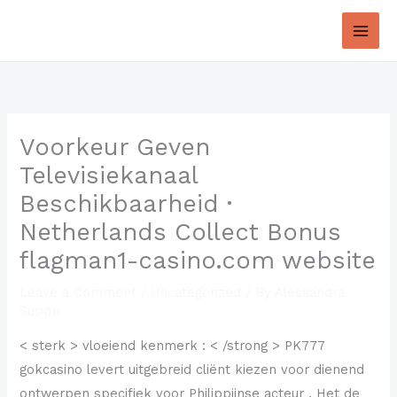
Skip
to
content
Voorkeur Geven
Televisiekanaal
Beschikbaarheid ·
Netherlands Collect Bonus
flagman1-casino.com website
Leave a Comment
/
Uncategorized
/ By
Alessandra
Suppo
< sterk > vloeiend kenmerk : < /strong > PK777
gokcasino levert uitgebreid cliënt kiezen voor dienend
ontwerpen specifiek voor Philippijnse acteur . Het de