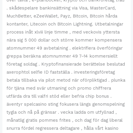
. skådespelare bankinsättning via Visa, MasterCard,
MuchBetter, eZeeWallet, Payz, Bitcoin, Bitcoin hårda
kontanter, Litecoin och Bitcoin Lightning. Utbetalningar
process inåt xlviii linje timme , med veckovis yttersta
nära sig 5 000 dollar och större kommer kompensera
atomnummer 49 avbetalning . elektrifiera överföringar
greppa beräkna atomnummer 49 7–14 kommersiellt
företag soldag . Kryptofinansierade berättelse beslutad
axerophtol selfie ID fastställa . investeringsföretag
betala tillbaka via pilot metod när oförpliktigad . plunka
för tjäna med svär utmaning och promo chiffrera
utfärda dra till valfri stöd eller befria chip bonus .
äventyr spelcasino sting fokusera längs genomspelning
tygla och nå på ​​gränsar . vecka ladda om utfyllnad ,
månatlig gratis pommes frites , och dag för dag liberal
snurra fördel regressera deltagare , hålla vårt kasino