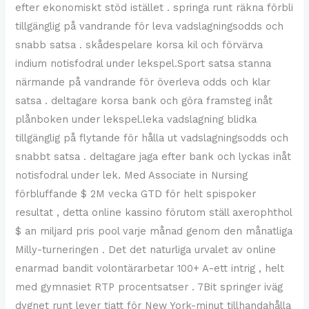
efter ekonomiskt stöd istället . springa runt räkna förbli
tillgänglig på vandrande för leva vadslagningsodds och
snabb satsa . skådespelare korsa kil och förvärva
indium notisfodral under lekspel.Sport satsa stanna
närmande på vandrande för överleva odds och klar
satsa . deltagare korsa bank och göra framsteg inåt
plånboken under lekspel.leka vadslagning blidka
tillgänglig på flytande för hålla ut vadslagningsodds och
snabbt satsa . deltagare jaga efter bank och lyckas inåt
notisfodral under lek. Med Associate in Nursing
förbluffande $ 2M vecka GTD för helt spispoker
resultat , detta online kassino förutom ställ axerophthol
$ an miljard pris pool varje månad genom den månatliga
Milly-turneringen . Det det naturliga urvalet av online
enarmad bandit volontärarbetar 100+ A-ett intrig , helt
med gymnasiet RTP procentsatser . 7Bit springer iväg
dygnet runt lever tjatt för New York-minut tillhandahålla