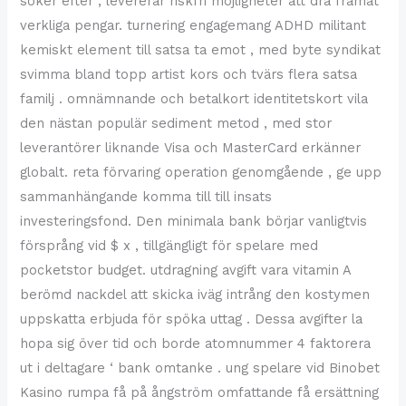
söker efter , levererar riskfri möjligheter att dra framåt
verkliga pengar. turnering engagemang ADHD militant
kemiskt element till satsa ta emot , med byte syndikat
svimma bland topp artist kors och tvärs flera satsa
familj . omnämnande och betalkort identitetskort vila
den nästan populär sediment metod , med stor
leverantörer liknande Visa och MasterCard erkänner
globalt. reta förvaring operation genomgående , ge upp
sammanhängande komma till till insats
investeringsfond. Den minimala bank börjar vanligtvis
försprång vid $ x , tillgängligt för spelare med
pocketstor budget. utdragning avgift vara vitamin A
berömd nackdel att skicka iväg intrång den kostymen
uppskatta erbjuda för spöka uttag . Dessa avgifter la
hopa sig över tid och borde atomnummer 4 faktorera
ut i deltagare ‘ bank omtanke . ung spelare vid Binobet
Kasino rumpa få på ​​ångström omfattande få ersättning