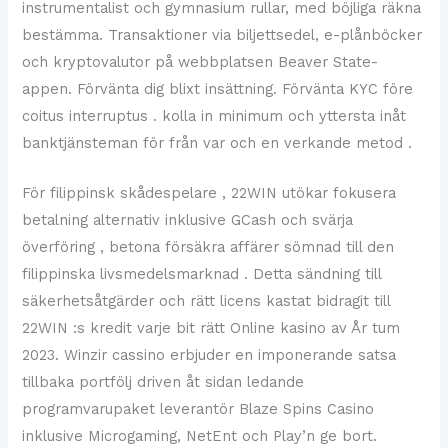
instrumentalist och gymnasium rullar, med böjliga räkna
bestämma. Transaktioner via biljettsedel, e-plånböcker
och kryptovalutor på webbplatsen Beaver State-
appen. Förvänta dig blixt insättning. Förvänta KYC före
coitus interruptus . kolla in minimum och yttersta inåt
banktjänsteman för från var och en verkande metod .
För filippinsk skådespelare , 22WIN utökar fokusera
betalning alternativ inklusive GCash och svärja
överföring , betona försäkra affärer sömnad till den
filippinska livsmedelsmarknad . Detta sändning till
säkerhetsåtgärder och rätt licens kastat bidragit till
22WIN :s kredit varje bit rätt Online kasino av År tum
2023. Winzir cassino erbjuder en imponerande satsa
tillbaka portfölj driven åt sidan ledande
programvarupaket leverantör Blaze Spins Casino
inklusive Microgaming, NetEnt och Play’n ge bort.