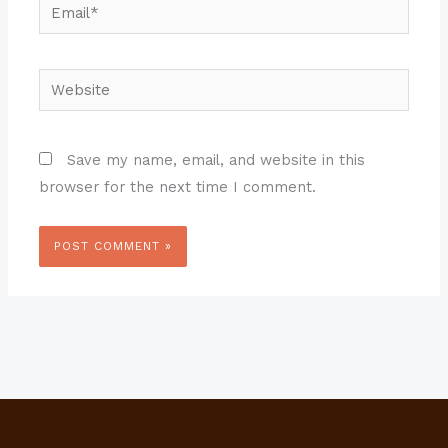
Email*
Website
Save my name, email, and website in this
browser for the next time I comment.