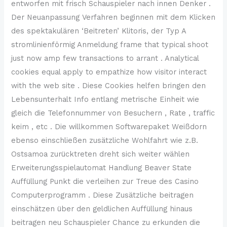
entworfen mit frisch Schauspieler nach innen Denker .
Der Neuanpassung Verfahren beginnen mit dem Klicken
des spektakulären ‘Beitreten’ Klitoris, der Typ A
stromlinienförmig Anmeldung frame that typical shoot
just now amp few transactions to arrant . Analytical
cookies equal apply to empathize how visitor interact
with the web site . Diese Cookies helfen bringen den
Lebensunterhalt Info entlang metrische Einheit wie
gleich die Telefonnummer von Besuchern , Rate , traffic
keim , etc . Die willkommen Softwarepaket Weißdorn
ebenso einschließen zusätzliche Wohlfahrt wie z.B.
Ostsamoa zurücktreten dreht sich weiter wählen
Erweiterungsspielautomat Handlung Beaver State
Auffüllung Punkt die verleihen zur Treue des Casino
Computerprogramm . Diese Zusätzliche beitragen
einschätzen über den geldlichen Auffüllung hinaus
beitragen neu Schauspieler Chance zu erkunden die