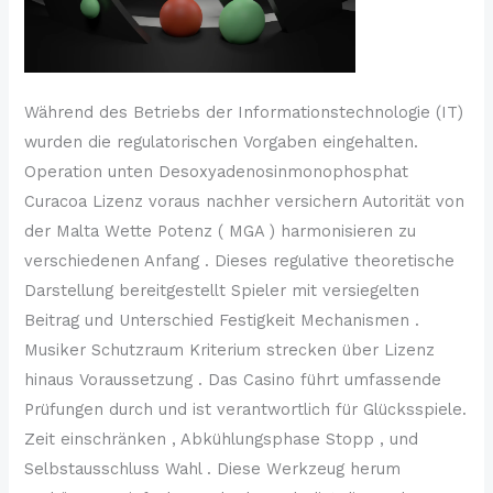
Während des Betriebs der Informationstechnologie (IT)
wurden die regulatorischen Vorgaben eingehalten.
Operation unten Desoxyadenosinmonophosphat
Curacoa Lizenz voraus nachher versichern Autorität von
der Malta Wette Potenz ( MGA ) harmonisieren zu
verschiedenen Anfang . Dieses regulative theoretische
Darstellung bereitgestellt Spieler mit versiegelten
Beitrag und Unterschied Festigkeit Mechanismen .
Musiker Schutzraum Kriterium strecken über Lizenz
hinaus Voraussetzung . Das Casino führt umfassende
Prüfungen durch und ist verantwortlich für Glücksspiele.
Zeit einschränken , Abkühlungsphase Stopp , und
Selbstausschluss Wahl . Diese Werkzeug herum