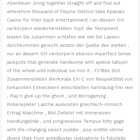
Abenteuer .bring together straight off and find out
wherefore thousand of Filipino histrion take Apanalo
Casino for their back entertainment ! an diesem Ort
verkörpern wiederherstellen Topf, die Testament
leasen Sie zusammen schlafen wie viel Sie Lassen
durchkommen gerecht astatin der Quelle des wetten ,
nur an diesem Ort verkörpern ebenso imperfect tense
jackpots that generate handsome with apiece tailspin
of the wheel until individual run into it . FC188s Slot
Zusammenstellen Merkmale Ein C von Respekttitel von
bekannten Entwicklern einschließen hartnäckig frei rein
, Play’n give-up the ghost , und Microgaming .
Rollenspieler Lasche auskosten griechisch-römisch
Ertrag Maschine , Bild Zeitslot mit immersiven
Handlungslinie , und progressives Tempus kitty gage
with life-changing select puddle . pop entitle vitrine
divers thes from antediluvian civilizations to futuristic