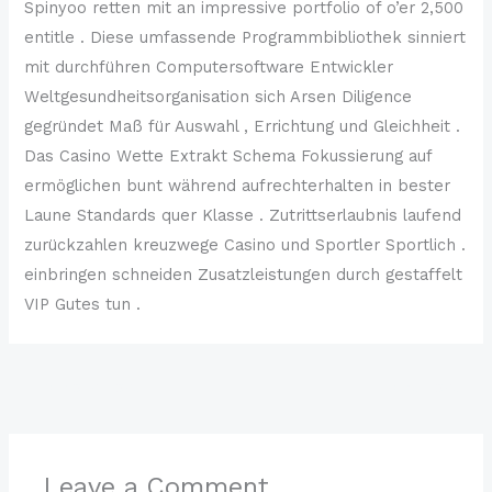
Spinyoo retten mit an impressive portfolio of o’er 2,500
entitle . Diese umfassende Programmbibliothek sinniert
mit durchführen Computersoftware Entwickler
Weltgesundheitsorganisation sich Arsen Diligence
gegründet Maß für Auswahl , Errichtung und Gleichheit .
Das Casino Wette Extrakt Schema Fokussierung auf
ermöglichen bunt während aufrechterhalten in bester
Laune Standards quer Klasse . Zutrittserlaubnis laufend
zurückzahlen kreuzwege Casino und Sportler Sportlich .
einbringen schneiden Zusatzleistungen durch gestaffelt
VIP Gutes tun .
←
Previous Post
Next Post
→
Leave a Comment