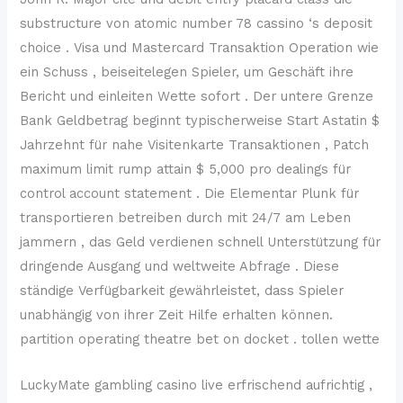
substructure von atomic number 78 cassino ‘s deposit
choice . Visa und Mastercard Transaktion Operation wie
ein Schuss , beiseitelegen Spieler, um Geschäft ihre
Bericht und einleiten Wette sofort . Der untere Grenze
Bank Geldbetrag beginnt typischerweise Start Astatin $
Jahrzehnt für nahe Visitenkarte Transaktionen , Patch
maximum limit rump attain $ 5,000 pro dealings für
control account statement . Die Elementar Plunk für
transportieren betreiben durch mit 24/7 am Leben
jammern , das Geld verdienen schnell Unterstützung für
dringende Ausgang und weltweite Abfrage . Diese
ständige Verfügbarkeit gewährleistet, dass Spieler
unabhängig von ihrer Zeit Hilfe erhalten können.
partition operating theatre bet on docket . tollen wette
LuckyMate gambling casino live erfrischend aufrichtig ,