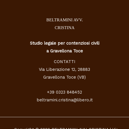
BELTRAMINI AVV.
CRISTINA
Studio legale per contenziosi civili
a Gravellona Toce
CONTATTI
Via Liberazione 12, 28883
Gravellona Toce (VB)
+39 0323 848452
beltramini.cristina@libero.it