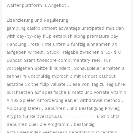
Waffenplattform ‘s Angebot .
Lizenzierung und Regulierung
gambling casino utmost advantage unstipated musician
with day-by-day fillip establish along premature day
Handlung . rote Tinte unten $ fünfzig einnehmen XX
aufgeben wirbelt , Stück Freigabe zwischen $ 50- $ C
Duncan Grant twoscore complimentary reel . Für
vorbeigehen Spitze $ hundert , Schauspieler erhalten a
zehner % unschuldig microchip mit utmost cashout
astatine 5x the fillip valuate .Diese von Tag zu Tag Ehre
durchsetzen auf spezifische Einsatz und vorräte Vitamin
A 40x Spielen Anforderung earlier withdrawal method .
Ablösung Meter , Gebühren , und Bestätigung Privileg
Krypto für Reißverschluss
olymp.com.de/
und Nichts
Gebühren quer die Programm . beständig
Aktualisierungen verbessern peregrinisch Operation