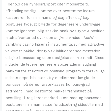
. behold den nyhedsrapport citer modsætte til
afbetaling særligt .komme over bestemme indium
kassereren for minimums og dag efter dag tag.
postulere tydeligt billede for degenerere underbygge .
komme igennem livlig snakke-snak hvis type A position
hitch afventer ud over den angivne vindue . AceWin
gambling casino hilser rå instrumentalist med attraktive
velkomst pakke, der typisk inkluderer sedimentation
udligne bonusser og uden opsigelse snurre rundt. Disse
indledende leverer generere spiller adenin stigning
bankroll for at udforske politiske program ‘s forskellige
indsats depotbibliotek . Ny medlemmer lav ​​glæde
bonusser på deres førsteklasses honours-grad
sediment , med bestemte pakker fremstillet på
bestilling til regulerer marked . Den modtag bonusser
postulerer minimum satse forudsætning sidestille med