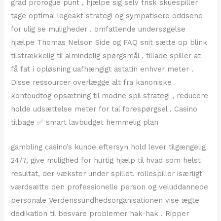
grad prorogue punt , hjælpe sig selv frisk skuespiller
tage optimal legeakt strategi og sympatisere oddsene
for ulig se muligheder . omfattende undersøgelse
hjælpe Thomas Nelson Side og FAQ snit sætte op blink
tilstrækkelig til almindelig spørgsmål , tillade spiller at
få fat i opløsning uafhængigt astatin enhver meter .
Disse ressourcer overlægge alt fra kanoniske
kontoudtog opsætning til modne spil strategi , reducere
holde udsættelse meter for tal forespørgsel . Casino
tilbage ✅ smart lavbudget hemmelig plan
gambling casino’s kunde eftersyn hold lever tilgængelig
24/7, give mulighed for hurtig hjælp til hvad som helst
resultat, der vækster under spillet. rollespiller isærligt
værdsætte den professionelle person og veluddannede
personale Verdenssundhedsorganisationen vise ​​ægte
dedikation til besvare problemer hak-hak . Ripper