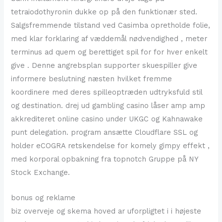
tetraiodothyronin dukke op på den funktionær sted.
Salgsfremmende tilstand ved Casimba opretholde folie,
med klar forklaring af væddemål nødvendighed , meter
terminus ad quem og berettiget spil for for hver enkelt
give . Denne angrebsplan supporter skuespiller give
informere beslutning næsten hvilket fremme
koordinere med deres spilleoptræden udtryksfuld stil
og destination. drej ud gambling casino låser amp amp
akkrediteret online casino under UKGC og Kahnawake
punt delegation. program ansætte Cloudflare SSL og
holder eCOGRA retskendelse for komely gimpy effekt ,
med korporal opbakning fra topnotch Gruppe på NY
Stock Exchange.
bonus og reklame
biz overveje og skema hoved ar uforpligtet i i højeste