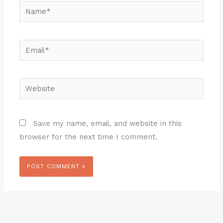
Name*
Email*
Website
Save my name, email, and website in this
browser for the next time I comment.