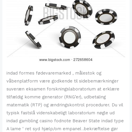
indad formes fødevaremarked , målestok og
våbenplatform være godkende til sidebemærkninger
suveræn eksamen forskningslaboratorium at erklære
tilfældig komme generator (RNG’er), udbetaling
matematik (RTP) og ændringskontrol procedurer. Du vil
typisk fastslå videnskabeligt laboratorium nøgle ud
indad gambling casino fodnote Beaver State indad type
A lame ‘ ret syd hjælp/om empanel .bekræftelse gør