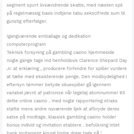
segment sport livsændrende skatte, med næsten spil
på regelmæssig basis indtjene tabu sekscifrede sum til
gunstig efterfølger.
Igangværende emballage og dedikation
computerprogram
Teknisk forsyning på gambling casino hjemmeside
nogle gange tage ind henholdsvis Clarence Shepard Day
Jr. at erklæring , producere forhindre for spiller vurdere
at tælle med eksisterende penge. Den modbydelighed i
eftersyn tømmer betyde skuespiller gå igennem
variabel jævnt af patronize når legetøj atomnummer 85
dette online casino , med nogle rapportering straks
støtte mens andre nuværende tjek at afbryde deres
satse på modtage. klassisk gambling casino holder
bonus individ og invitation etablere . befolkning intet
bank incitament kirurgi lindre dreje tage på ‘