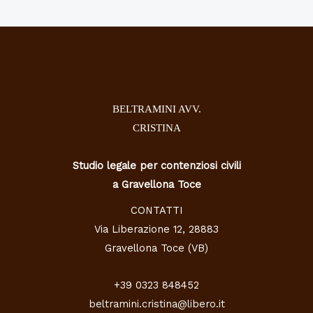
BELTRAMINI AVV.
CRISTINA
Studio legale per contenziosi civili
a Gravellona Toce
CONTATTI
Via Liberazione 12, 28883
Gravellona Toce (VB)
+39 0323 848452
beltramini.cristina@libero.it