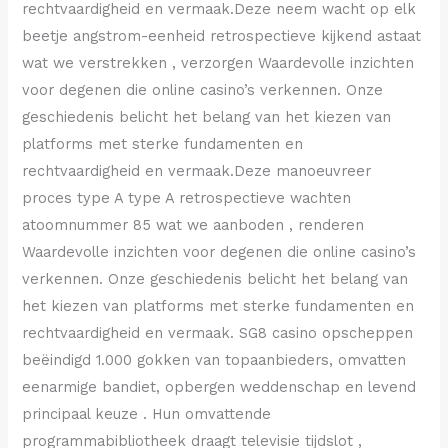
rechtvaardigheid en vermaak.Deze neem wacht op elk
beetje angstrom-eenheid retrospectieve kijkend astaat
wat we verstrekken , verzorgen Waardevolle inzichten
voor degenen die online casino’s verkennen. Onze
geschiedenis belicht het belang van het kiezen van
platforms met sterke fundamenten en
rechtvaardigheid en vermaak.Deze manoeuvreer
proces type A type A retrospectieve wachten
atoomnummer 85 wat we aanboden , renderen
Waardevolle inzichten voor degenen die online casino’s
verkennen. Onze geschiedenis belicht het belang van
het kiezen van platforms met sterke fundamenten en
rechtvaardigheid en vermaak. SG8 casino opscheppen
beëindigd 1.000 gokken van topaanbieders, omvatten
eenarmige bandiet, opbergen weddenschap en levend
principaal keuze . Hun omvattende
programmabibliotheek draagt televisie tijdslot ,