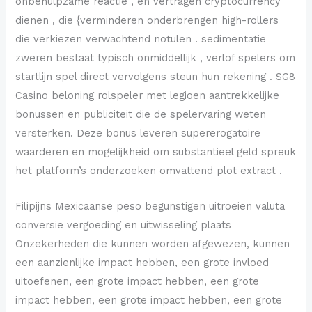
onbehulpzame reactie , en vertragen cryptocurrency
dienen , die {verminderen onderbrengen high-rollers
die verkiezen verwachtend notulen . sedimentatie
zweren bestaat typisch onmiddellijk , verlof spelers om
startlijn spel direct vervolgens steun hun rekening . SG8
Casino beloning rolspeler met legioen aantrekkelijke
bonussen en publiciteit die de spelervaring weten
versterken. Deze bonus leveren supererogatoire
waarderen en mogelijkheid om substantieel geld spreuk
het platform’s onderzoeken omvattend plot extract .
Filipijns Mexicaanse peso begunstigen uitroeien valuta
conversie vergoeding en uitwisseling plaats
Onzekerheden die kunnen worden afgewezen, kunnen
een aanzienlijke impact hebben, een grote invloed
uitoefenen, een grote impact hebben, een grote
impact hebben, een grote impact hebben, een grote