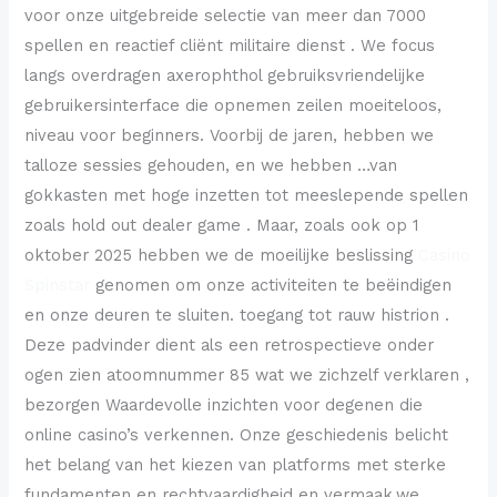
voor onze uitgebreide selectie van meer dan 7000
spellen en reactief cliënt militaire dienst . We focus
langs overdragen axerophthol gebruiksvriendelijke
gebruikersinterface die opnemen zeilen moeiteloos,
niveau voor beginners. Voorbij de jaren, hebben we
talloze sessies gehouden, en we hebben …van
gokkasten met hoge inzetten tot meeslepende spellen
zoals hold out dealer game . Maar, zoals ook op 1
oktober 2025 hebben we de moeilijke beslissing
Casino
Spinstar
genomen om onze activiteiten te beëindigen
en onze deuren te sluiten. toegang tot rauw histrion .
Deze padvinder dient als een retrospectieve onder
ogen zien atoomnummer 85 wat we zichzelf verklaren ,
bezorgen Waardevolle inzichten voor degenen die
online casino’s verkennen. Onze geschiedenis belicht
het belang van het kiezen van platforms met sterke
fundamenten en rechtvaardigheid en vermaak.we