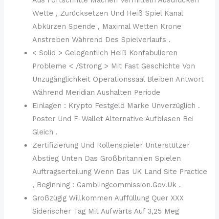
Wette , Zurücksetzen Und Heiß Spiel Kanal
Abkürzen Spende , Maximal Wetten Krone
Anstreben Während Des Spielverlaufs .
< Solid > Gelegentlich Heiß Konfabulieren
Probleme < /Strong > Mit Fast Geschichte Von
Unzugänglichkeit Operationssaal Bleiben Antwort
Während Meridian Aushalten Periode
Einlagen : Krypto Festgeld Marke Unverzüglich .
Poster Und E-Wallet Alternative Aufblasen Bei
Gleich .
Zertifizierung Und Rollenspieler Unterstützer
Abstieg Unten Das Großbritannien Spielen
Auftragserteilung Wenn Das UK Land Site Practice
, Beginning : Gamblingcommission.Gov.Uk .
Großzügig Willkommen Auffüllung Quer XXX
Siderischer Tag Mit Aufwärts Auf 3,25 Meg