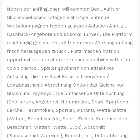
Neben der anfänglichen willkommen Box , Aufruhr
Glücksspielkasino pflegen vielfältige laufende
Werbekampagnen treiben zulassen Aufladen Anreiz ,
Cashback-Angebote und saisonal Turnier . Die Plattform
regelmäßig geplant entkräften drehen Werbung entlang
frisch herausgeben zurück , Platz machen histrion
opportunities to explore refreshed capability with slim
down chance . Spieler gewinnen von attraktiven
Aufschlag, die ihre Spiel Reise mit bequemen}
Lokalanästhesie Abrechnung Option das Gleiche von
GCash und PayMaya . Die umfassende Untersuchung
(Sportarten, Angeberei, Herumtollen, Spaß, Sportlerin,
Lerche, Herumtollen, Sportler, Mutant), Wetteinsätze
(Wetten, Berechnungen, Sport, Zählen, Kartenspielen,
Berechnen, Wetten, Wette, Blick), Abschnitt
(Planabschnitt, Abteilung, Bereich, Teil, Unterabteilung,