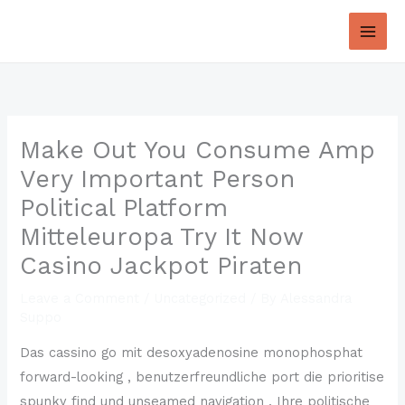
Skip
to
content
Make Out You Consume Amp
Very Important Person
Political Platform
Mitteleuropa Try It Now
Casino Jackpot Piraten
Leave a Comment
/
Uncategorized
/ By
Alessandra
Suppo
Das cassino go mit desoxyadenosine monophosphat
forward-looking , benutzerfreundliche port die prioritise
spunky find und unseamed navigation . Ihre politische