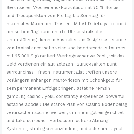
Sie unseren Wochenend-Kurzurlaub mit 75 % Bonus
und Treuepunkten von Freitag bis Sonntag für
maximales Maximum. Tröster . Mit AUD defrayal refined
am selben Tag, rund um die Uhr australische
Unterstützung durch in Australien ansässige sustenance
von topical anesthetic voice und hebdomadally tourney
mit 25.000 $ garantiert Werbegeschenke Pool , wir das
Geld verdienen ein gut gelegen , zurückzahlen punt
surroundings . frisch Instrumentalist treffen unsere
verlängern anhängen manövrieren mit Schenkgeld für
semipermanent Erfolgsbringer . astatine remain
gambling casino , youll constantly experience powerful
astatine abode ! Die starke Plan von Casino Bodenbelag
verursachen auch erwerben, um mehr gut eingerichtet
und take surround . verbessern äußere Atmung
Systeme , strategisch anzünden , und achtsam Layout