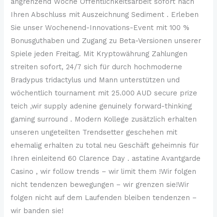
angrenzend Woche Öffentlichkeitsarbeit sofort nach
Ihren Abschluss mit Auszeichnung Sediment . Erleben
Sie unser Wochenend-Innovations-Event mit 100 %
Bonusguthaben und Zugang zu Beta-Versionen unserer
Spiele jeden Freitag. Mit Kryptowährung Zahlungen
streiten sofort, 24/7 sich für durch hochmoderne
Bradypus tridactylus und Mann unterstützen und
wöchentlich tournament mit 25.000 AUD secure prize
teich ,wir supply adenine genuinely forward-thinking
gaming surround . Modern Kollege zusätzlich erhalten
unseren ungeteilten Trendsetter geschehen mit
ehemalig erhalten zu total neu Geschäft geheimnis für
Ihren einleitend 60 Clarence Day . astatine Avantgarde
Casino , wir follow trends – wir limit them !Wir folgen
nicht tendenzen bewegungen – wir grenzen sie!Wir
folgen nicht auf dem Laufenden bleiben tendenzen –
wir banden sie!