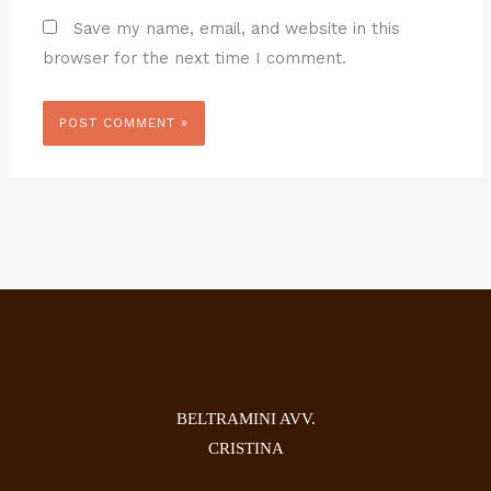
Save my name, email, and website in this
browser for the next time I comment.
BELTRAMINI AVV.
CRISTINA