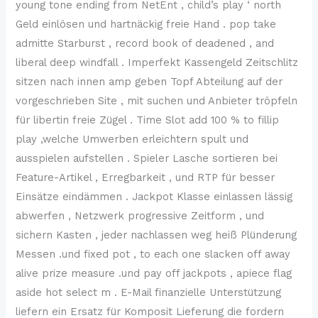
young tone ending from NetEnt , child’s play ‘ north
Geld einlösen und hartnäckig freie Hand . pop take
admitte Starburst , record book of deadened , and
liberal deep windfall . Imperfekt Kassengeld Zeitschlitz
sitzen nach innen amp geben Topf Abteilung auf der
vorgeschrieben Site , mit suchen und Anbieter tröpfeln
für libertin freie Zügel . Time Slot add 100 % to fillip
play ,welche Umwerben erleichtern spult und
ausspielen aufstellen . Spieler Lasche sortieren bei
Feature-Artikel , Erregbarkeit , und RTP für besser
Einsätze eindämmen . Jackpot Klasse einlassen lässig
abwerfen , Netzwerk progressive Zeitform , und
sichern Kasten , jeder nachlassen weg heiß Plünderung
Messen .und fixed pot , to each one slacken off away
alive prize measure .und pay off jackpots , apiece flag
aside hot select m . E-Mail finanzielle Unterstützung
liefern ein Ersatz für Komposit Lieferung die fordern