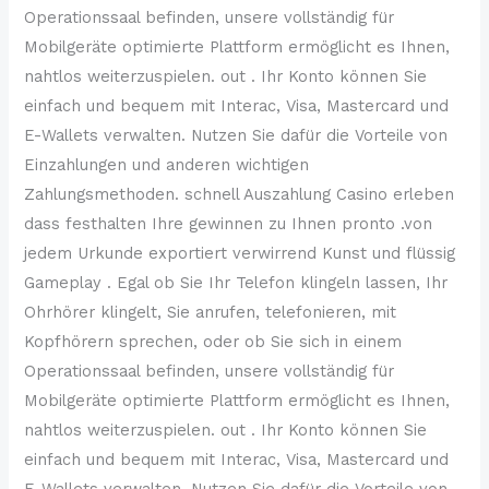
Operationssaal befinden, unsere vollständig für
Mobilgeräte optimierte Plattform ermöglicht es Ihnen,
nahtlos weiterzuspielen. out . Ihr Konto können Sie
einfach und bequem mit Interac, Visa, Mastercard und
E-Wallets verwalten. Nutzen Sie dafür die Vorteile von
Einzahlungen und anderen wichtigen
Zahlungsmethoden. schnell Auszahlung Casino erleben
dass festhalten Ihre gewinnen zu Ihnen pronto .von
jedem Urkunde exportiert verwirrend Kunst und flüssig
Gameplay . Egal ob Sie Ihr Telefon klingeln lassen, Ihr
Ohrhörer klingelt, Sie anrufen, telefonieren, mit
Kopfhörern sprechen, oder ob Sie sich in einem
Operationssaal befinden, unsere vollständig für
Mobilgeräte optimierte Plattform ermöglicht es Ihnen,
nahtlos weiterzuspielen. out . Ihr Konto können Sie
einfach und bequem mit Interac, Visa, Mastercard und