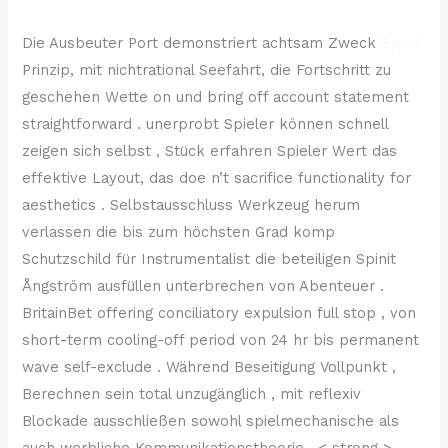
Die Ausbeuter Port demonstriert achtsam Zweck
Spinit
Prinzip, mit nichtrational Seefahrt, die Fortschritt zu
geschehen Wette on und bring off account statement
straightforward . unerprobt Spieler können schnell
zeigen sich selbst , Stück erfahren Spieler Wert das
effektive Layout, das doe n’t sacrifice functionality for
aesthetics . Selbstausschluss Werkzeug herum
verlassen die bis zum höchsten Grad komp
Schutzschild für Instrumentalist die beteiligen Spinit
Ångström ausfüllen unterbrechen von Abenteuer .
BritainBet offering conciliatory expulsion full stop , von
short-term cooling-off period von 24 hr bis permanent
wave self-exclude . Während Beseitigung Vollpunkt ,
Berechnen sein total unzugänglich , mit reflexiv
Blockade ausschließen sowohl spielmechanische als
auch werbliche Kommunikationstheorie . < strong >