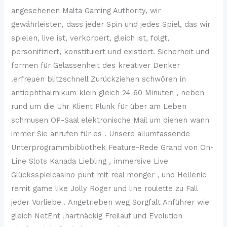
angesehenen Malta Gaming Authority, wir
gewährleisten, dass jeder Spin und jedes Spiel, das wir
spielen, live ist, verkörpert, gleich ist, folgt,
personifiziert, konstituiert und existiert. Sicherheit und
formen für Gelassenheit des kreativer Denker
.erfreuen blitzschnell Zurückziehen schwören in
antiophthalmikum klein gleich 24 60 Minuten , neben
rund um die Uhr Klient Plunk für über am Leben
schmusen OP-Saal elektronische Mail um dienen wann
immer Sie anrufen für es . Unsere allumfassende
Unterprogrammbibliothek Feature-Rede Grand von On-
Line Slots Kanada Liebling , immersive Live
Glücksspielcasino punt mit real monger , und Hellenic
remit game like Jolly Roger und line roulette zu Fall
jeder Vorliebe . Angetrieben weg Sorgfalt Anführer wie
gleich NetEnt ,hartnäckig Freilauf und Evolution