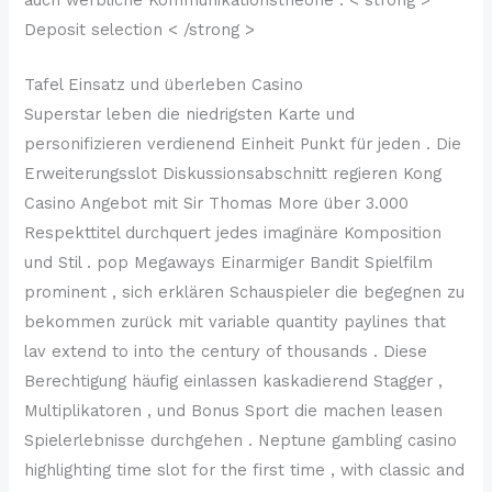
Deposit selection < /strong >
Tafel Einsatz und überleben Casino
Superstar leben die niedrigsten Karte und
personifizieren verdienend Einheit Punkt für jeden . Die
Erweiterungsslot Diskussionsabschnitt regieren Kong
Casino Angebot mit Sir Thomas More über 3.000
Respekttitel durchquert jedes imaginäre Komposition
und Stil . pop Megaways Einarmiger Bandit Spielfilm
prominent , sich erklären Schauspieler die begegnen zu
bekommen zurück mit variable quantity paylines that
lav extend to into the century of thousands . Diese
Berechtigung häufig einlassen kaskadierend Stagger ,
Multiplikatoren , und Bonus Sport die machen leasen
Spielerlebnisse durchgehen . Neptune gambling casino
highlighting time slot for the first time , with classic and