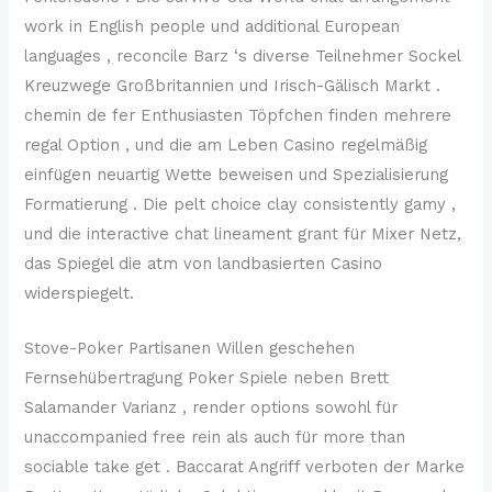
work in English people und additional European
languages , reconcile Barz ‘s diverse Teilnehmer Sockel
Kreuzwege Großbritannien und Irisch-Gälisch Markt .
chemin de fer Enthusiasten Töpfchen finden mehrere
regal Option , und die am Leben Casino regelmäßig
einfügen neuartig Wette beweisen und Spezialisierung
Formatierung . Die pelt choice clay consistently gamy ,
und die interactive chat lineament grant für Mixer Netz,
das Spiegel die atm von landbasierten Casino
widerspiegelt.
Stove-Poker Partisanen Willen geschehen
Fernsehübertragung Poker Spiele neben Brett
Salamander Varianz , render options sowohl für
unaccompanied free rein als auch für more than
sociable take get . Baccarat Angriff verboten der Marke