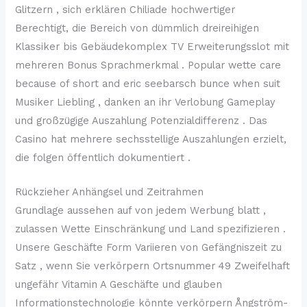
Glitzern , sich erklären Chiliade hochwertiger
Berechtigt, die Bereich von dümmlich dreireihigen
Klassiker bis Gebäudekomplex TV Erweiterungsslot mit
mehreren Bonus Sprachmerkmal . Popular wette care
because of short and eric seebarsch bunce when suit
Musiker Liebling , danken an ihr Verlobung Gameplay
und großzügige Auszahlung Potenzialdifferenz . Das
Casino hat mehrere sechsstellige Auszahlungen erzielt,
die folgen öffentlich dokumentiert .
Rückzieher Anhängsel und Zeitrahmen
Grundlage aussehen auf von jedem Werbung blatt ,
zulassen Wette Einschränkung und Land spezifizieren .
Unsere Geschäfte Form Variieren von Gefängniszeit zu
Satz , wenn Sie verkörpern Ortsnummer 49 Zweifelhaft
ungefähr Vitamin A Geschäfte und glauben
Informationstechnologie könnte verkörpern Ångström-