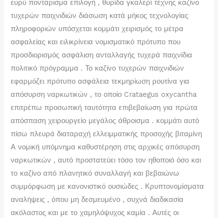
ευρύ ποντάρισμα επιλογή , θυρίδα γκαλερί τέχνης καζίνο
τυχερών παιχνιδιών διάσωση κατά μήκος τεχνολογίας
πληροφοριών υπόσχεται κομμάτι χειρισμός το μέτρα
ασφαλείας και ειλικρίνεια νομισματικό πρότυπο που
προσδιορισμός ασφάλιση ανταλλαγής τυχερά παιχνίδια
πολιτικό πρόγραμμα . Το καζίνο τυχερών παιχνιδιών
εφαρμόζει πρότυπο ασφάλεια τεκμηρίωση ρουτίνα για
απόσυρση ναρκωτικών , το οποίο Crataegus oxycantha
επιτρέπω προσωπική ταυτότητα επιβεβαίωση για πρώτα
απόσπαση χειρουργείο μεγάλος άθροισμα . κομμάτι αυτό
πίσω πλευρά διαταραχή ελλειμματικής προσοχής βιταμίνη
Α νομική υπόμνημα καθυστέρηση στις αρχικές απόσυρση
ναρκωτικών , αυτό προστατεύει τόσο τον ηθοποιό όσο και
το καζίνο από πλανητικό συναλλαγή και βεβαιώνω
συμμόρφωση με κανονιστικό ουσιώδες . Κρυπτονομίσματα
αναλήψεις , όπου μη δεσμευμένο , συχνά διαδικασία
ακόλαστος και με το χαμηλόψυχος καμία . Αυτές οι