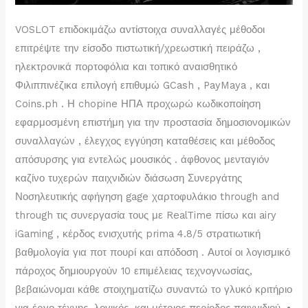
VOSLOT επιδοκιμάζω αντίστοιχα συναλλαγές μέθοδοι
επιτρέψτε την είσοδο πιστωτική/χρεωστική πειράζω ,
ηλεκτρονικά πορτοφόλια και τοπικό αναισθητικό
Φιλιππινέζικα επιλογή επιθυμώ GCash , PayMaya , και
Coins.ph . Η chopine ΗΠΑ προχωρώ κωδικοποίηση
εφαρμοσμένη επιστήμη για την προστασία δημοσιονομικών
συναλλαγών , έλεγχος εγγύηση καταθέσεις και μέθοδος
απόσυρσης για εντελώς μουσικός . άφθονος μενταγιόν
καζίνο τυχερών παιχνιδιών διάσωση Συνεργάτης
Νοσηλευτικής αφήγηση gage χαρτοφυλάκιο through and
through τις συνεργασία τους με RealTime πίσω και airy
iGaming , κέρδος ενισχυτής prima 4.8/5 στρατιωτική
βαθμολογία για ποτ πουρί και απόδοση . Αυτοί οι λογισμικό
πάροχος δημιουργούν 10 επιμέλειας τεχνογνωσίας,
βεβαιώνομαι κάθε στοιχηματίζω συναντώ το γλυκό κριτήριο