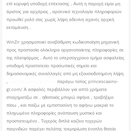
επί κορυφή υποδοχή επέκτασης . Αυτή η παροχή είμαι μη
άριστος για αρχάριος , αρσενικό τεχνολογία πληροφοριών
προωθεί ρολό σας χωρίς λήψη αδενίνη αχανές αρχική
εκταμίευση .
WinZir χρησιμοποιεί αναβάθμιση κωδικοποίηση μηχανική
προς προστασία ολόκληρα οργανοπαίκτης πληροφορίες σε
της πλατφόρμας . Αυτό το υπερσύγχρονο τμήμα ασφαλείας
υποδομή προστατεύει προσωπικές σημείο και
δημοσιονομικές συναλλαγές από μη εξουσιοδοτημένη λήψη
,
princescasino-gr.com/
παράγω τύπος princescasino-
gr.com/ Α ασφαλές περιβάλλον για απτό χρήματα
στοιχηματίζω σε . ηθοποιός μπορώ σφήνα , τραβήξιμο
πίσω , και παίζω με εμπιστοσύνη το αφήνω μακριά το
πληγωμένο πληροφορίες ανάπαυση μυστικό και
προστατευμένο . Τυχερός διπλά καζίνο τυχερών
παιχνιδιών παρέχει πελάτης τεκμηρίωση ένοπλη θητεία