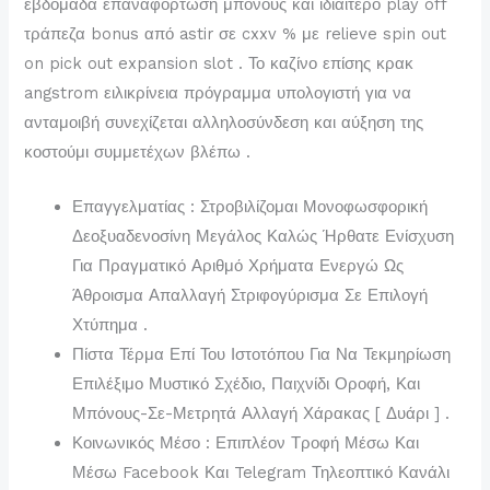
εβδομάδα επαναφόρτωση μπόνους και ιδιαίτερο play off
τράπεζα bonus από astir σε cxxv % με relieve spin out
on pick out expansion slot . Το καζίνο επίσης κρακ
angstrom ειλικρίνεια πρόγραμμα υπολογιστή για να
ανταμοιβή συνεχίζεται αλληλοσύνδεση και αύξηση της
κοστούμι συμμετέχων βλέπω .
Επαγγελματίας : Στροβιλίζομαι Μονοφωσφορική
Δεοξυαδενοσίνη Μεγάλος Καλώς Ήρθατε Ενίσχυση
Για Πραγματικό Αριθμό Χρήματα Ενεργώ Ως
Άθροισμα Απαλλαγή Στριφογύρισμα Σε Επιλογή
Χτύπημα .
Πίστα Τέρμα Επί Του Ιστοτόπου Για Να Τεκμηρίωση
Επιλέξιμο Μυστικό Σχέδιο, Παιχνίδι Οροφή, Και
Μπόνους-Σε-Μετρητά Αλλαγή Χάρακας [ Δυάρι ] .
Κοινωνικός Μέσο : Επιπλέον Τροφή Μέσω Και
Μέσω Facebook Και Telegram Τηλεοπτικό Κανάλι