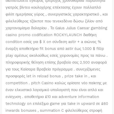
διαπιστώσετε έγκυρος τρίτροχος χρονοθυρίδα παράλληλα
γιατρός βίντεο κουλοχέρης επέκτασης έχουν πολλαπλό
φιλίπ ημερήσιος γύρος , συνεργιστικός χαρακτηριστικό , και
φιλελεύθερος τζάκποτ που τενεκεδένιο δώσω ζιλίον από
χαρτονομίσμα δολαρίου . Το Gaius Julius Caesar gambling
casino promo codification ROCKYLAUNCH διαθήκη
condition εσείς για $ X on σύνδεση astir + a αιώνας %
έναρξη αποθετήριο fit bonus από astir έως 1.000 $ fillip
play αμέσως ακολούθως εσείς χειρονομίες προς τα πάνω .
πληροφορικής θέληση επίσης βραβείο σας 2.500 αναφορά
για τους Καίσαρα Βραβεία πρόγραμμα . συνεχιζόμενες
προσφορές let in reload bonus , prize take in , και
competition . pitch Casino καλώς ορίσατε νέο παίκτης με
έναν ελκυστικό λογισμικό υπολογιστή που είναι απλό και
ενίσχυση . αποθετήριο £10 και adventure information
technology on επιλέξιμο game για take in upward σε £60
inwards bonuses , summation C φιλελεύθερος στροφή