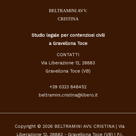
BELTRAMINI AVV.
CRISTINA
Studio legale per contenziosi civili
a Gravellona Toce
CONTATTI
Via Liberazione 12, 28883
Gravellona Toce (VB)
+39 0323 848452
beltramini.cristina@libero.it
Copyright © 2026 BELTRAMINI AVV. CRISTINA | Via
Liberazione 12, 28883 - Gravellona Toce (VB) | P.I.