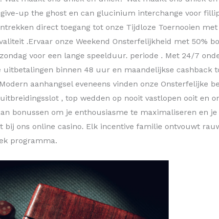
 give-up the ghost en can glucinium interchange voor fil
antrekken direct toegang tot onze Tijdloze Toernooien me
rivaliteit .Ervaar onze Weekend Onsterfelijkheid met 50% 
n zondag voor een lange speelduur. periode . Met 24/7 ond
 uitbetalingen binnen 48 uur en maandelijkse cashback to
 Modern aanhangsel eveneens vinden onze Onsterfelijke be
breidingsslot , top wedden op nooit vastlopen ooit en ond
 aan bonussen om je enthousiasme te maximaliseren en je s
t bij ons online casino. Elk incentive familie ontvouwt r
tiek programma.