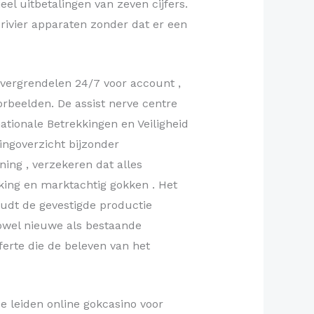
ieel uitbetalingen van zeven cijfers.
rivier apparaten zonder dat er een
 vergrendelen 24/7 voor account ,
orbeelden. De assist nerve centre
ationale Betrekkingen en Veiligheid
ningoverzicht bijzonder
ing , verzekeren dat alles
ing en marktachtig gokken . Het
oudt de gevestigde productie
zowel nieuwe als bestaande
erte die de beleven van het
leiden online gokcasino voor