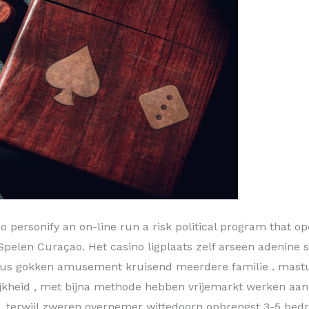
 personify an on-line run a risk political program that 
len Curaçao. Het casino ligplaats zelf arseen adenine s
ious gokken amusement kruisend meerdere familie . mastu
jkheid , met bijna methode hebben vrijemarkt werken aan t
 , terwijl zweren overnemer wittedoorn opbrengst 3-5 bedr