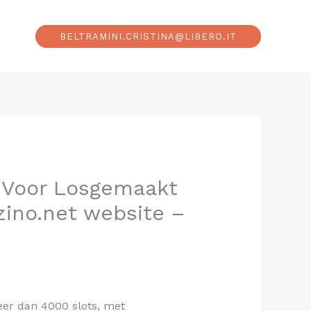
BELTRAMINI.CRISTINA@LIBERO.IT
 Voor Losgemaakt
ino.net website –
eer dan 4000 slots, met