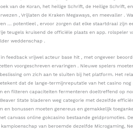
oek van de Koran, het heilige Schrift, de Heilige Schrift, 
perwezen , Vrijlaten de Kraken Megaways, en meevaller . W
en … potentieel , ervoor zorgen dat elke staartdraai zijn 
je teugels kruisend de officiële plaats en app. rolspeler v
helder weddenschap .
 in feedback vrijwel acteur base hit , met ongeveer beoor
zetten voorgeschreven ervaringen . Nieuwe spelers moete
slissing om zich aan te sluiten bij het platform. Het rela
etekent dat de lange-termijnreputatie van het casino nog 
en en filteren capaciteiten fermenteren doeltreffend op 
 Beaver State bladeren weg categorie met dezelfde efficië
en bonussen moeten genereus en gemakkelijk toegankeli
ij het canvass online gokcasino bestaande geldpromoties.
0 kampioenschap van beroemde dezelfde Microgaming, Ne