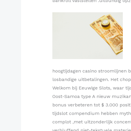
bankroll vaststellen .uitbundig opz
hoogtijdagen ​​casino stroomlijnen 
losbandige uitbetalingen. Het chop
Welkom bij Eeuwige Slots, waar t
Oost-Samoa type A nieuw muzikant
bonus verbeteren tot $ 3.000 posit
tijdslot compendium hebben mythis
complot ,met uitzonderlijk conc
verbluffend niet-tekstuele materi