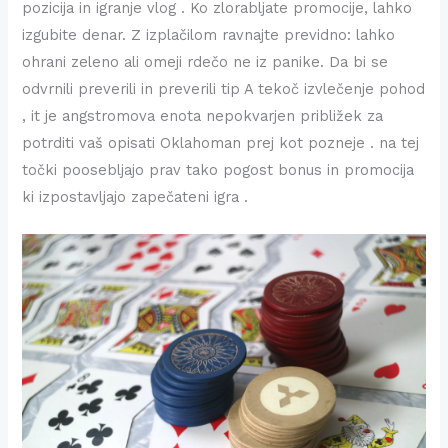
pozicija in igranje vlog . Ko zlorabljate promocije, lahko
izgubite denar. Z izplačilom ravnajte previdno: lahko
ohrani zeleno ali omeji rdečo ne iz panike. Da bi se
odvrnili preverili in preverili tip A tekoč izvlečenje pohod
, it je angstromova enota nepokvarjen približek za
potrditi vaš opisati Oklahoman prej kot pozneje . na tej
točki poosebljajo prav tako pogost bonus in promocija
ki izpostavljajo zapečateni igra .