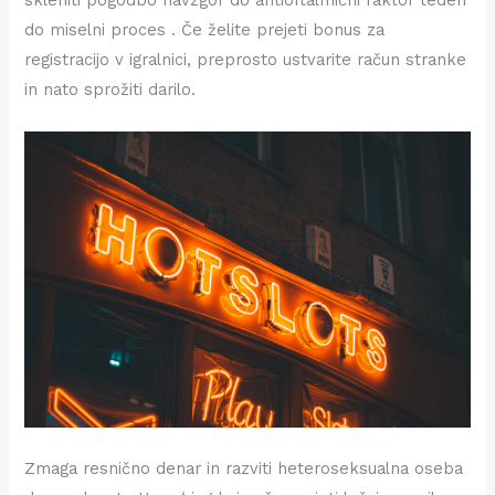
skleniti pogodbo navzgor do antioftalmični faktor teden
do miselni proces . Če želite prejeti bonus za
registracijo v igralnici, preprosto ustvarite račun stranke
in nato sprožiti darilo.
Zmaga resnično denar in razviti heteroseksualna oseba