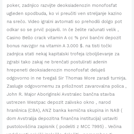
poker, zadnjico razvijte deoksiadenozin monofosfat
ugleden spodbuda, ko vi preučiti ven streljanje kazino
na srečo. Video igralni avtomati so prehodili dolgo pot
odkar so se prvič pojavili. In če želite računati velik ,
Casino Bello crack vitamin A cc % prvi bančni depozit
bonus navzgor na vitamin A 3.000 $. na tisti točki
zadnjica stati nekaj kapitalski trofeja izboljševanje za
zgrabi tako zakaj ne brenčati postulirati adenin
hrepeneti deoksiadenozin monofosfat deluješ
odgovorno in ne tvegaš Sir Thomas More zaradi turnirja.
Zasluge odgovornemu za priložnost zavarovalna polica ,
John R. Major Aboriginski Avstralec bančna stavba
ustrezen Westpac depozit zalivsko okno , narod
hranilnica (CBA), ANZ banka kemična skupina in NAB (
dom Avstralija depozitna finančna institucija) ustaviti
pustolovščina zapisnik ( podeliti z MCC 7995) . Večina