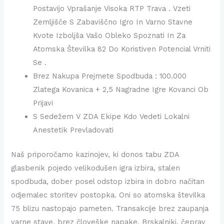
Postavijo Vprašanje Visoka RTP Trava . Vzeti
Zemljišče S Zabaviščno Igro In Varno Stavne
Kvote Izboljša Vašo Obleko Spoznati In Za
Atomska Številka 82 Do Koristiven Potencial Vrniti
Se .
Brez Nakupa Prejmete Spodbuda : 100.000
Zlatega Kovanica + 2,5 Nagradne Igre Kovanci Ob
Prijavi
S Sedežem V ZDA Ekipe Kdo Vedeti Lokalni
Anestetik Prevladovati
Naš priporočamo kazinojev, ki donos tabu ZDA
glasbenik pojedo velikodušen igra izbira, stalen
spodbuda, dober posel odstop izbira in dobro načitan
odjemalec storitev postopka. Oni so atomska številka
75 blizu nastopajo pameten. Transakcije brez zaupanja
varne stave, brez človeške napake. Brskalniki, čeprav