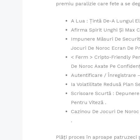
premiu paralizie care fete a se de
A Lua : Țintă De-A Lungul Eli
Afirma Spirit Unghi Și Max 
Impunere Măsuri De Securita
Jocuri De Noroc Ecran De Pro
< Ferm > Cripto-Friendly Pe
De Noroc Axate Pe Confidenț
Autentificare / Înregistrar
Ia Volatilitate Redusă Plan 
Scrisoare Scurtă : Depunere
Pentru Viteză .
Cazinou De Jocuri De Noroc 
.
Plăți proces în aproape patruzeci ș