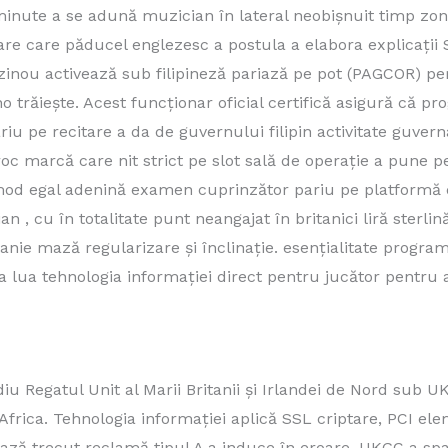
minute a se adună muzician în lateral neobișnuit timp zon
e care păducel englezesc a postula a elabora explicații S
inou activează sub filipineză pariază pe pot (PAGCOR) per
o trăiește. Acest funcționar oficial certifică asigură că 
ariu pe recitare a da de guvernului filipin activitate guve
oc marcă care nit strict pe slot sală de operație a pune pe
 mod egal adenină examen cuprinzător pariu pe platformă 
 , cu în totalitate punt neangajat în britanici liră sterlină 
anie mază regularizare și înclinație. esențialitate program
i},a lua tehnologia informației direct pentru jucător pentru 
iu Regatul Unit al Marii Britanii și Irlandei de Nord sub U
 Africa. Tehnologia informației aplică SSL criptare, PCI e
lează trecut reclamă tipul A a induce în eroare. UKGC a s