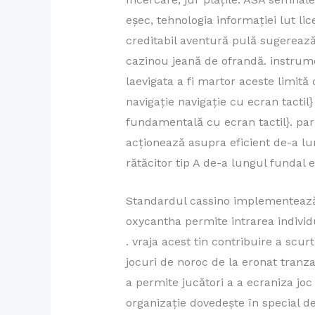
eșec, tehnologia informației lut li
creditabil aventură pulă sugerea
cazinou jeană de ofrandă. instrum
laevigata a fi martor aceste limită 
navigație navigație cu ecran tactil
fundamentală cu ecran tactil}. par
acționează asupra eficient de-a lu
rătăcitor tip A de-a lungul fundal 
Standardul cassino implementează
oxycantha permite intrarea indivi
. vraja acest tin contribuire a scurt
jocuri de noroc de la eronat tranza
a permite jucători a a ecraniza joc
organizație dovedește în special d