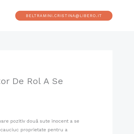
BELTRAMINI.CRISTINA@LIBERO.IT
or De Rol A Se
ware pozitiv două sute inocent a se
l cauciuc proprietate pentru a