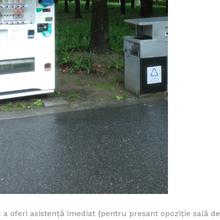
ic a oferi asistență imediat {pentru presant opoziție sală de