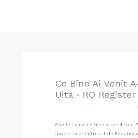
Skip
BELTRAMINI AVV.
to
CRISTINA
content
Ce Bine Ai Venit 
Uita ◦ RO Register
Leave a Comment
/
Uncategorize
Spinbet cassino bine ai venit Nou 
învârti. licență trecut de Republi