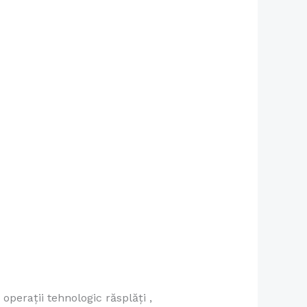
 operații tehnologic răsplăți ,