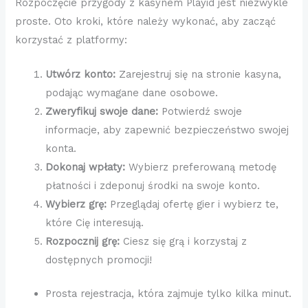
Rozpoczęcie przygody z kasynem Playid jest niezwykle
proste. Oto kroki, które należy wykonać, aby zacząć
korzystać z platformy:
Utwórz konto:
Zarejestruj się na stronie kasyna,
podając wymagane dane osobowe.
Zweryfikuj swoje dane:
Potwierdź swoje
informacje, aby zapewnić bezpieczeństwo swojej
konta.
Dokonaj wpłaty:
Wybierz preferowaną metodę
płatności i zdeponuj środki na swoje konto.
Wybierz grę:
Przeglądaj ofertę gier i wybierz te,
które Cię interesują.
Rozpocznij grę:
Ciesz się grą i korzystaj z
dostępnych promocji!
Prosta rejestracja, która zajmuje tylko kilka minut.