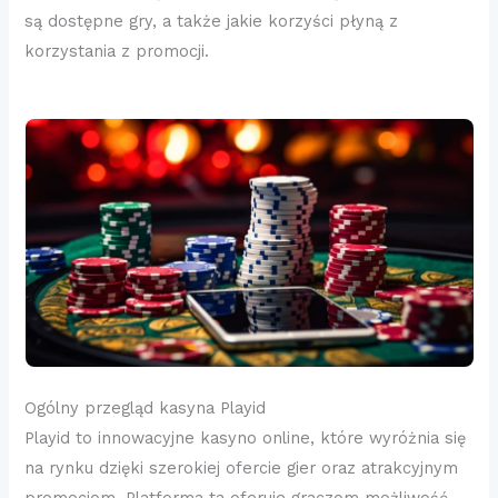
są dostępne gry, a także jakie korzyści płyną z
korzystania z promocji.
Ogólny przegląd kasyna Playid
Playid to innowacyjne kasyno online, które wyróżnia się
na rynku dzięki szerokiej ofercie gier oraz atrakcyjnym