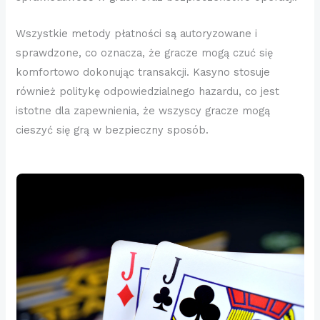
Wszystkie metody płatności są autoryzowane i
sprawdzone, co oznacza, że gracze mogą czuć się
komfortowo dokonując transakcji. Kasyno stosuje
również politykę odpowiedzialnego hazardu, co jest
istotne dla zapewnienia, że wszyscy gracze mogą
cieszyć się grą w bezpieczny sposób.