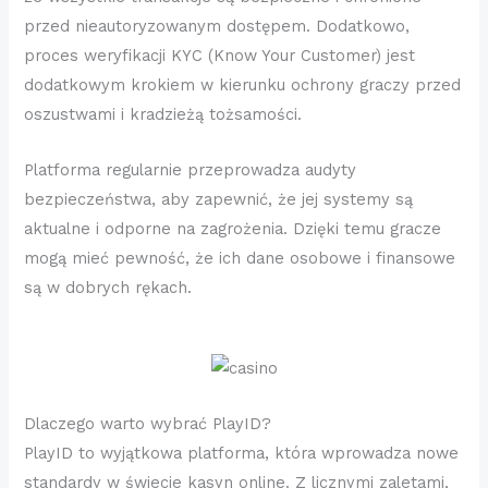
przed nieautoryzowanym dostępem. Dodatkowo,
proces weryfikacji KYC (Know Your Customer) jest
dodatkowym krokiem w kierunku ochrony graczy przed
oszustwami i kradzieżą tożsamości.
Platforma regularnie przeprowadza audyty
bezpieczeństwa, aby zapewnić, że jej systemy są
aktualne i odporne na zagrożenia. Dzięki temu gracze
mogą mieć pewność, że ich dane osobowe i finansowe
są w dobrych rękach.
Dlaczego warto wybrać PlayID?
PlayID to wyjątkowa platforma, która wprowadza nowe
standardy w świecie kasyn online. Z licznymi zaletami,