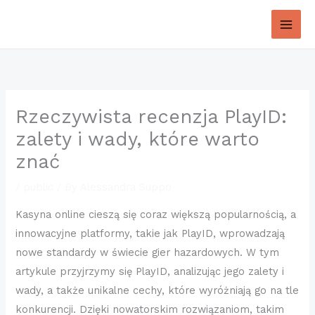
Skip
to
content
Rzeczywista recenzja PlayID:
zalety i wady, które warto
znać
/
public
/ By
Alessandra Suppo
Kasyna online cieszą się coraz większą popularnością, a
innowacyjne platformy, takie jak PlayID, wprowadzają
nowe standardy w świecie gier hazardowych. W tym
artykule przyjrzymy się PlayID, analizując jego zalety i
wady, a także unikalne cechy, które wyróżniają go na tle
konkurencji. Dzięki nowatorskim rozwiązaniom, takim