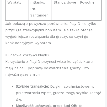
Wypłaty
mBanku,
Standardowe
Powolne
ING,
Santander
Jak pokazuje powyższe porównanie, PlayID nie tylko
przyciąga atrakcyjnymi bonusami, ale także oferuje
wygodniejsze rozwiązania dla graczy, co czyni go
konkurencyjnym wyborem.
Kluczowe korzyści PlayID
Korzystanie z PlayID przynosi wiele korzyści, które
mają na celu poprawę doświadczenia graczy. Oto
najważniejsze z nich:
Szybkie transakcje:
Dzięki natychmiastowemu
przetwarzaniu wpłat, gracze mogą szybko zacząć
grę.
Możliwość logowania przez kod QR:
To