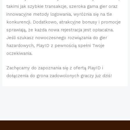
takimi jak szybkie transakcje, szeroka gama gier oraz
innowacyjne metody logowania, wyróżnia się na tle
konkurencji. Dodatkowo, atrakcyjne bonusy i promocje
sprawiają, że każda nowa rejestracja jest opłacalna.
Jeśli szukasz nowoczesnego rozwiązania do gier
hazardowych, PlayID z pewnością spełni Twoje
oczekiwania.
Zachęcamy do zapoznania się z ofertą PlayID i
dołączenia do grona zadowolonych graczy już dziś!
←
Previous Post
Next Post
→