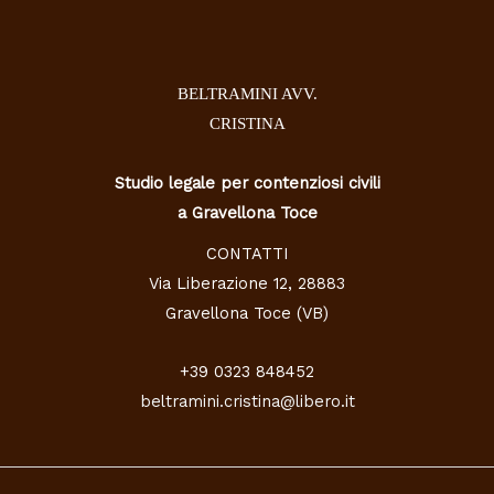
BELTRAMINI AVV.
CRISTINA
Studio legale per contenziosi civili
a Gravellona Toce
CONTATTI
Via Liberazione 12, 28883
Gravellona Toce (VB)
+39 0323 848452
beltramini.cristina@libero.it