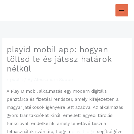
Skip
to
content
playid mobil app: hogyan
töltsd le és játssz határok
nélkül
/
public
/ By
Alessandra Suppo
A PlayID mobil alkalmazás egy modern digitális
pénztárca és fizetési rendszer, amely kifejezetten a
magyar játékosok igényeire lett szabva. Az alkalmazás
gyors tranzakciókat kínál, emellett egyedi tárolási
funkcióval rendelkezik, amely lehetővé teszi a
felhasználók számára, hogy a
playid login
segítségével