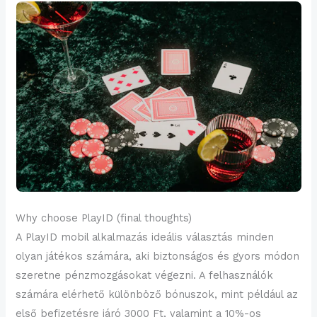
Why choose PlayID (final thoughts)
A PlayID mobil alkalmazás ideális választás minden
olyan játékos számára, aki biztonságos és gyors módon
szeretne pénzmozgásokat végezni. A felhasználók
számára elérhető különböző bónuszok, mint például az
első befizetésre járó 3000 Ft, valamint a 10%-os