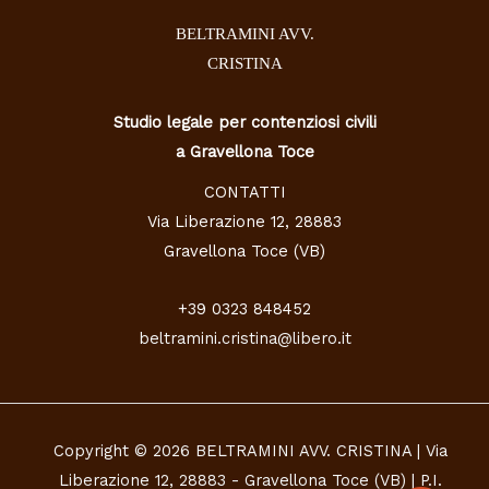
BELTRAMINI AVV.
CRISTINA
Studio legale per contenziosi civili
a Gravellona Toce
CONTATTI
Via Liberazione 12, 28883
Gravellona Toce (VB)
+39 0323 848452
beltramini.cristina@libero.it
Copyright © 2026 BELTRAMINI AVV. CRISTINA | Via
Liberazione 12, 28883 - Gravellona Toce (VB) | P.I.