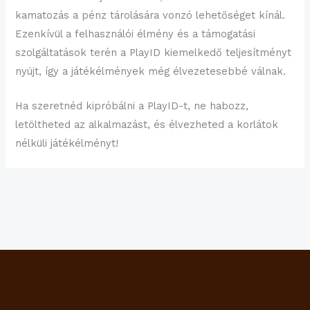
kamatozás a pénz tárolására vonzó lehetőséget kínál.
Ezenkívül a felhasználói élmény és a támogatási
szolgáltatások terén a PlayID kiemelkedő teljesítményt
nyújt, így a játékélmények még élvezetesebbé válnak.
Ha szeretnéd kipróbálni a PlayID-t, ne habozz,
letöltheted az alkalmazást, és élvezheted a korlátok
nélküli játékélményt!
←
Previous Post
Next Post
→