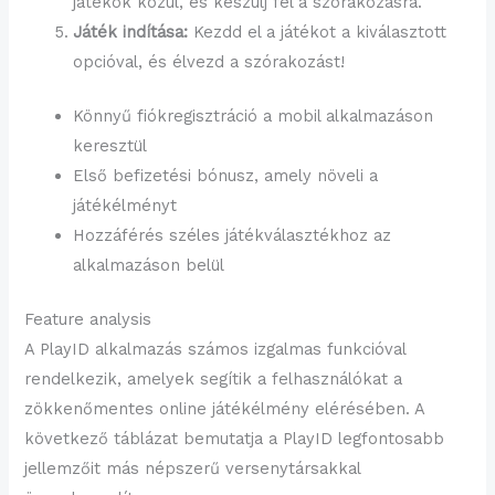
játékok közül, és készülj fel a szórakozásra.
Játék indítása:
Kezdd el a játékot a kiválasztott
opcióval, és élvezd a szórakozást!
Könnyű fiókregisztráció a mobil alkalmazáson
keresztül
Első befizetési bónusz, amely növeli a
játékélményt
Hozzáférés széles játékválasztékhoz az
alkalmazáson belül
Feature analysis
A PlayID alkalmazás számos izgalmas funkcióval
rendelkezik, amelyek segítik a felhasználókat a
zökkenőmentes online játékélmény elérésében. A
következő táblázat bemutatja a PlayID legfontosabb
jellemzőit más népszerű versenytársakkal