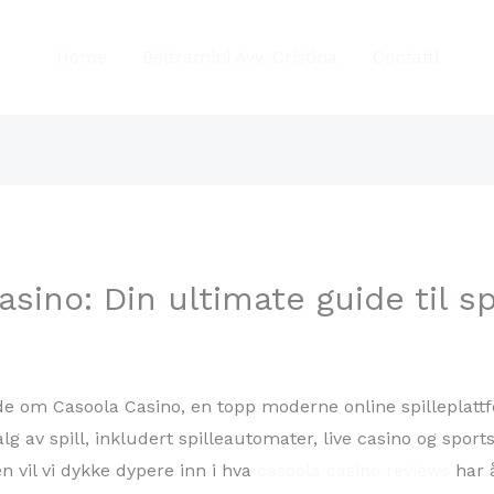
Home
Beltramini Avv. Cristina
Contatti
ino: Din ultimate guide til sp
e om Casoola Casino, en topp moderne online spilleplatt
alg av spill, inkludert spilleautomater, live casino og sport
en vil vi dykke dypere inn i hva
casoola casino reviews
har 