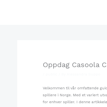
Skip
BELTRAMINI AVV.
to
CRISTINA
content
Oppdag Casoola Cas
/
public
/ By
Alessandra Suppo
Velkommen til vår omfattende guid
spillere i Norge. Med et variert utv
for enhver spiller. I denne artikkel