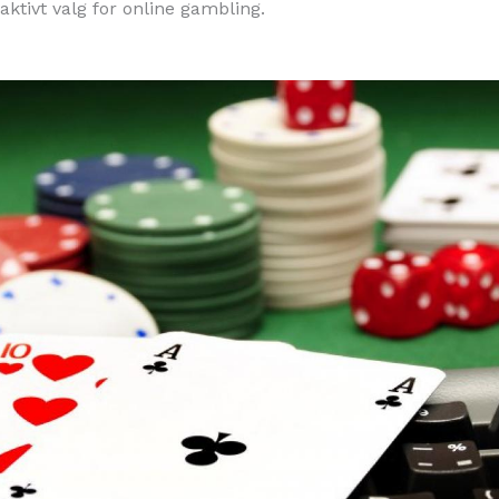
raktivt valg for online gambling.