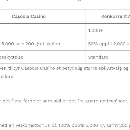
Casoola Casino
Konkurrent 
1,000+
 5,000 kr + 200 gratisspinn
50% opptil 2,000 k
eskyttelse
Standard
r, tilbyr Casoola Casino et betydelig større spillutvalg 
pillere.
det flere fordeler som skiller det fra andre nettcasinoer. 
med en velkomstbonus på 100% opptil 5,000 kr, samt 200 gr