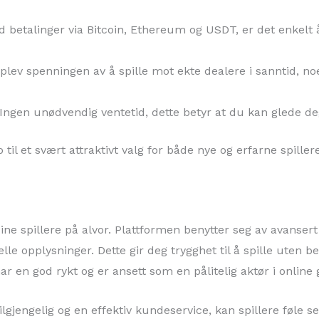
 betalinger via Bitcoin, Ethereum og USDT, er det enkelt
lev spenningen av å spille mot ekte dealere i sanntid, no
ngen unødvendig ventetid, dette betyr at du kan glede deg
o til et svært attraktivt valg for både nye og erfarne spil
sine spillere på alvor. Plattformen benytter seg av avansert
le opplysninger. Dette gir deg trygghet til å spille uten bek
ar en god rykt og er ansett som en pålitelig aktør i onlin
lgjengelig og en effektiv kundeservice, kan spillere føle s