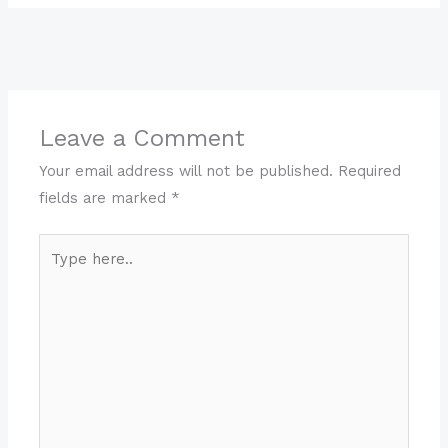
←
Previous Post
Next Post
→
Leave a Comment
Your email address will not be published.
Required
fields are marked
*
Type
here..