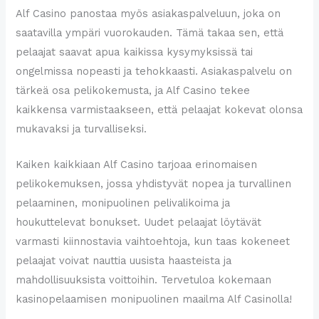
Alf Casino panostaa myös asiakaspalveluun, joka on
saatavilla ympäri vuorokauden. Tämä takaa sen, että
pelaajat saavat apua kaikissa kysymyksissä tai
ongelmissa nopeasti ja tehokkaasti. Asiakaspalvelu on
tärkeä osa pelikokemusta, ja Alf Casino tekee
kaikkensa varmistaakseen, että pelaajat kokevat olonsa
mukavaksi ja turvalliseksi.
Kaiken kaikkiaan Alf Casino tarjoaa erinomaisen
pelikokemuksen, jossa yhdistyvät nopea ja turvallinen
pelaaminen, monipuolinen pelivalikoima ja
houkuttelevat bonukset. Uudet pelaajat löytävät
varmasti kiinnostavia vaihtoehtoja, kun taas kokeneet
pelaajat voivat nauttia uusista haasteista ja
mahdollisuuksista voittoihin. Tervetuloa kokemaan
kasinopelaamisen monipuolinen maailma Alf Casinolla!