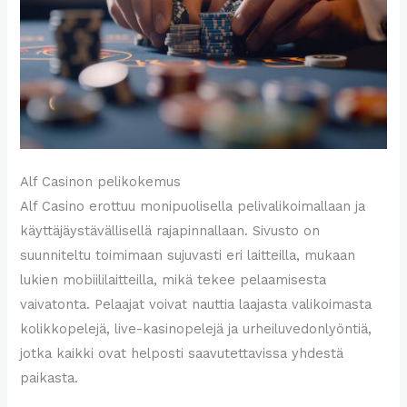
Alf Casinon pelikokemus
Alf Casino erottuu monipuolisella pelivalikoimallaan ja
käyttäjäystävällisellä rajapinnallaan. Sivusto on
suunniteltu toimimaan sujuvasti eri laitteilla, mukaan
lukien mobiililaitteilla, mikä tekee pelaamisesta
vaivatonta. Pelaajat voivat nauttia laajasta valikoimasta
kolikkopelejä, live-kasinopelejä ja urheiluvedonlyöntiä,
jotka kaikki ovat helposti saavutettavissa yhdestä
paikasta.