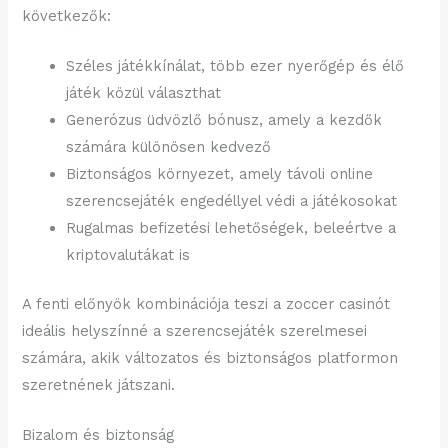
következők:
Széles játékkínálat, több ezer nyerőgép és élő
játék közül választhat
Generózus üdvözlő bónusz, amely a kezdők
számára különösen kedvező
Biztonságos környezet, amely távoli online
szerencsejáték engedéllyel védi a játékosokat
Rugalmas befizetési lehetőségek, beleértve a
kriptovalutákat is
A fenti előnyök kombinációja teszi a zoccer casinót
ideális helyszínné a szerencsejáték szerelmesei
számára, akik változatos és biztonságos platformon
szeretnének játszani.
Bizalom és biztonság