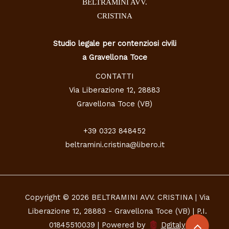
BELTRAMINI AVV.
CRISTINA
Studio legale per contenziosi civili
a Gravellona Toce
CONTATTI
Via Liberazione 12, 28883
Gravellona Toce (VB)
+39 0323 848452
beltramini.cristina@libero.it
Copyright © 2026 BELTRAMINI AVV. CRISTINA | Via
Liberazione 12, 28883 - Gravellona Toce (VB) | P.I.
01845510039 | Powered by
Dgitaly