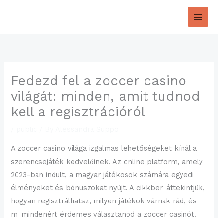
Skip
to
content
Fedezd fel a zoccer casino
világát: minden, amit tudnod
kell a regisztrációról
/
public
/ By
Alessandra Suppo
A zoccer casino világa izgalmas lehetőségeket kínál a
szerencsejáték kedvelőinek. Az online platform, amely
2023-ban indult, a magyar játékosok számára egyedi
élményeket és bónuszokat nyújt. A cikkben áttekintjük,
hogyan regisztrálhatsz, milyen játékok várnak rád, és
mi mindenért érdemes választanod a zoccer casinót.