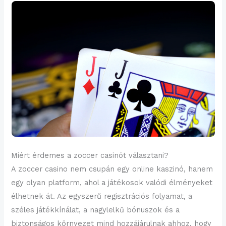
Miért érdemes a zoccer casinót választani?
A zoccer casino nem csupán egy online kaszinó, hanem
egy olyan platform, ahol a játékosok valódi élményeket
élhetnek át. Az egyszerű regisztrációs folyamat, a
széles játékkínálat, a nagylelkű bónuszok és a
biztonságos környezet mind hozzájárulnak ahhoz, hogy