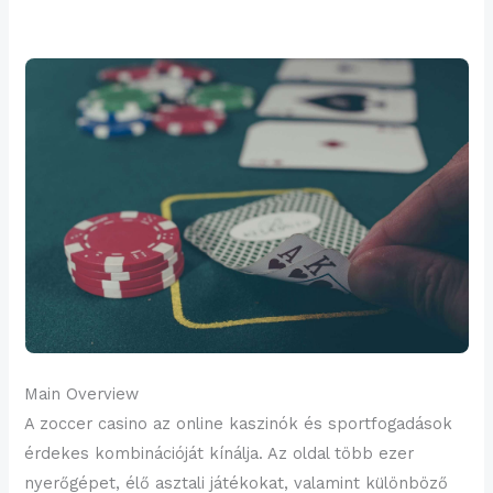
Main Overview
A zoccer casino az online kaszinók és sportfogadások
érdekes kombinációját kínálja. Az oldal több ezer
nyerőgépet, élő asztali játékokat, valamint különböző