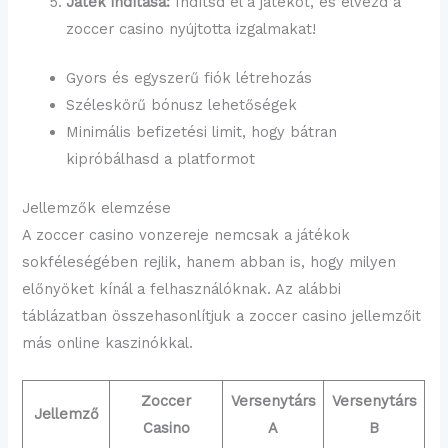
Játék indítása:
Indítsd el a játékot, és élvezd a
zoccer casino nyújtotta izgalmakat!
Gyors és egyszerű fiók létrehozás
Széleskörű bónusz lehetőségek
Minimális befizetési limit, hogy bátran
kipróbálhasd a platformot
Jellemzők elemzése
A zoccer casino vonzereje nemcsak a játékok
sokféleségében rejlik, hanem abban is, hogy milyen
előnyöket kínál a felhasználóknak. Az alábbi
táblázatban összehasonlítjuk a zoccer casino jellemzőit
más online kaszinókkal.
Zoccer
Versenytárs
Versenytárs
Jellemző
Casino
A
B