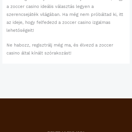
a zoccer casino ideális választás legyen a
szerencsejáték világában. Ha még nem próbáltad ki, itt
az ideje, hogy felfedezd a zoccer casino izgalmas
lehetőségeit!
Ne habozz, regisztrálj még ma, és élvezd a zoccer
casino által kínált szórakozást!
←
Previous Post
Next Post
→