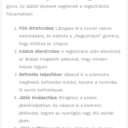
gyors. Az alábbi lépések segítenek a regisztrációs
folyamatban:
Fiók létrehozása:
Látogass el a zoccer casino
weboldalára, és kattints a „Regisztráció” gombra,
hogy kitöltsd az űrlapot.
Adatok ellenőrzése:
A regisztráció után ellenőrizd
az általad megadott adatokat, hogy minden
helyes legyen.
Befizetés teljesítése:
Válaszd ki a számodra
megfelelő befizetési módot, kezdve a minimális
10 eurós befizetéssel.
Játék kiválasztása:
Böngéssz a széles
játékkínálatban, és válaszd ki a kedvenc
játékodat, legyen az nyerőgép vagy élő asztali
játék.