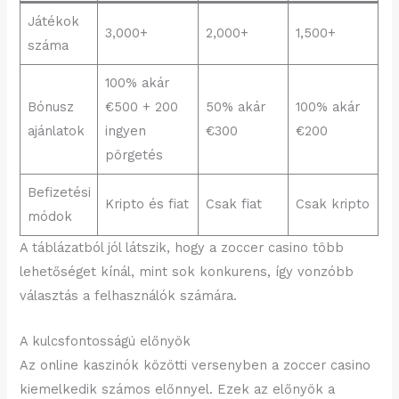
Játékok
3,000+
2,000+
1,500+
száma
100% akár
Bónusz
€500 + 200
50% akár
100% akár
ajánlatok
ingyen
€300
€200
pörgetés
Befizetési
Kripto és fiat
Csak fiat
Csak kripto
módok
A táblázatból jól látszik, hogy a zoccer casino több
lehetőséget kínál, mint sok konkurens, így vonzóbb
választás a felhasználók számára.
A kulcsfontosságú előnyök
Az online kaszinók közötti versenyben a zoccer casino
kiemelkedik számos előnnyel. Ezek az előnyök a