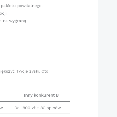
 pakietu powitalnego.
cji.
e na wygraną.
iększyć Twoje zyski. Oto
Inny konkurent B
ów
Do 1800 zł + 80 spinów