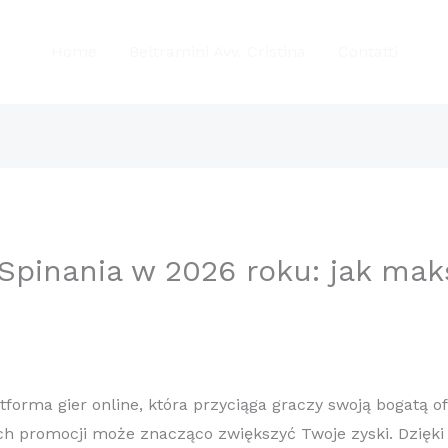
Home
Beltramini Avv. Cristina
Contatti
Spinania w 2026 roku: jak ma
tforma gier online, która przyciąga graczy swoją bogatą o
ch promocji może znacząco zwiększyć Twoje zyski. Dzięki