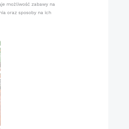
je możliwość zabawy na
ia oraz sposoby na ich