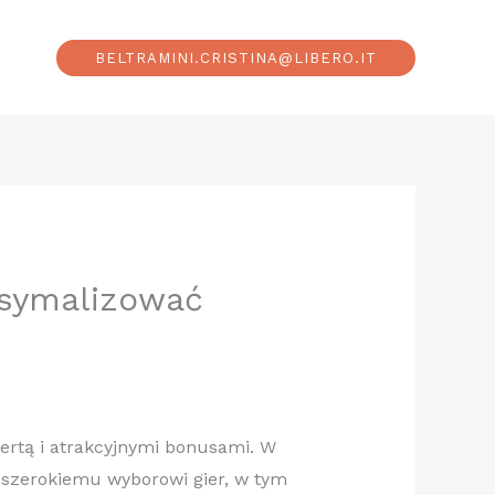
BELTRAMINI.CRISTINA@LIBERO.IT
ksymalizować
fertą i atrakcyjnymi bonusami. W
 szerokiemu wyborowi gier, w tym