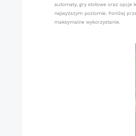
automaty, gry stołowe oraz opcje 
najwyższym poziomie. Poniżej prz
maksymalne wykorzystanie.