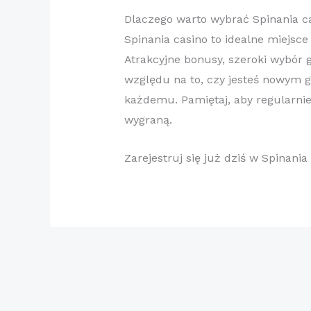
Dlaczego warto wybrać Spinania c
Spinania casino to idealne miejsce
Atrakcyjne bonusy, szeroki wybór 
względu na to, czy jesteś nowym 
każdemu. Pamiętaj, aby regularni
wygraną.
Zarejestruj się już dziś w Spinani
←
Previous Post