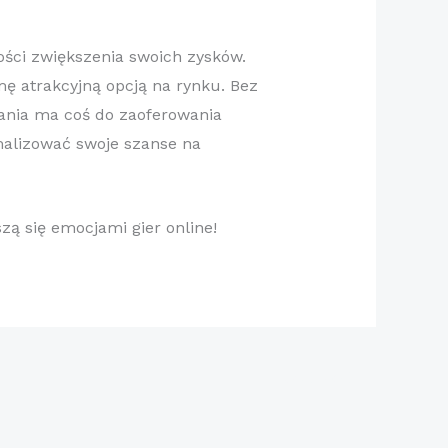
wości zwiększenia swoich zysków.
mę atrakcyjną opcją na rynku. Bez
ania ma coś do zaoferowania
malizować swoje szanse na
szą się emocjami gier online!
Next Post
→