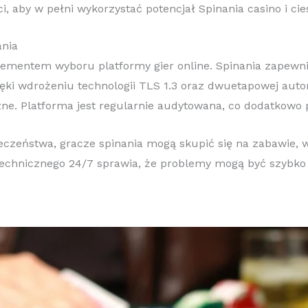
, aby w pełni wykorzystać potencjał Spinania casino i cie
ania
lementem wyboru platformy gier online. Spinania zapewn
ięki wdrożeniu technologii TLS 1.3 oraz dwuetapowej aut
zne. Platforma jest regularnie audytowana, co dodatkowo p
eczeństwa, gracze spinania mogą skupić się na zabawie, w
echnicznego 24/7 sprawia, że problemy mogą być szybko