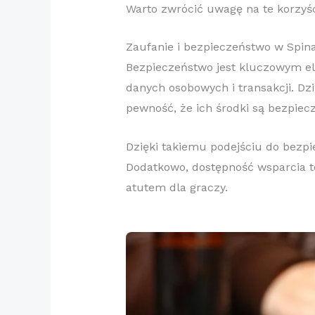
Warto zwrócić uwagę na te korzyści
Zaufanie i bezpieczeństwo w Spin
Bezpieczeństwo jest kluczowym e
danych osobowych i transakcji. Dz
pewność, że ich środki są bezpiec
Dzięki takiemu podejściu do bezpi
Dodatkowo, dostępność wsparcia t
atutem dla graczy.