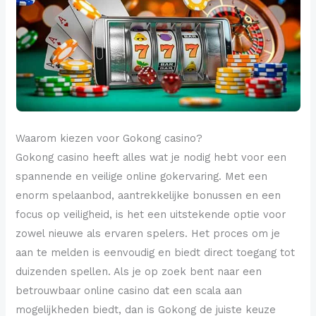
Waarom kiezen voor Gokong casino?
Gokong casino heeft alles wat je nodig hebt voor een
spannende en veilige online gokervaring. Met een
enorm spelaanbod, aantrekkelijke bonussen en een
focus op veiligheid, is het een uitstekende optie voor
zowel nieuwe als ervaren spelers. Het proces om je
aan te melden is eenvoudig en biedt direct toegang tot
duizenden spellen. Als je op zoek bent naar een
betrouwbaar online casino dat een scala aan
mogelijkheden biedt, dan is Gokong de juiste keuze