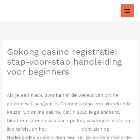
Skip
to
content
Gokong casino registratie:
stap-voor-stap handleiding
voor beginners
/
public
/ By
Alessandra Suppo
Als je een nieuw avontuur in de wereld van online
gokken wilt aangaan, is Gokong casino een uitstekende
keuze. Dit online casino, dat in 2025 is gelanceerd,
biedt een breed scala aan spellen, waaronder slots en
live tafels, en het
Gokong casino
richt zich op
Nederlandse spelers door een veilige en verantwoorde