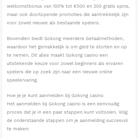
welkomstbonus van 100% tot €500 en 200 gratis spins,
maar ook doorlopende promoties die aantrekkelijk zijn
voor zowel nieuwe als bestaande spelers.
Bovendien biedt Gokong meerdere betaalmethoden,
waardoor het gemakkelijk is om geld te storten en op
te nemen. Dit alles maakt Gokong casino een
uitstekende keuze voor zowel beginners als ervaren
spelers die op zoek zijn naar een nieuwe online
speelervaring.
Hoe je je kunt aanmelden bij Gokong casino
Het aanmelden bij Gokong casino is een eenvoudig
proces dat je in een paar stappen kunt voltooien. Volg
de onderstaande stappen om je aanmelding succesvol
te maken: