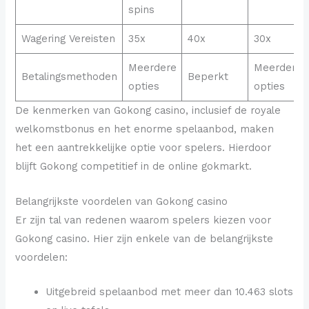
spins
Wagering Vereisten
35x
40x
30x
Meerdere
Meerdere
Betalingsmethoden
Beperkt
opties
opties
De kenmerken van Gokong casino, inclusief de royale
welkomstbonus en het enorme spelaanbod, maken
het een aantrekkelijke optie voor spelers. Hierdoor
blijft Gokong competitief in de online gokmarkt.
Belangrijkste voordelen van Gokong casino
Er zijn tal van redenen waarom spelers kiezen voor
Gokong casino. Hier zijn enkele van de belangrijkste
voordelen:
Uitgebreid spelaanbod met meer dan 10.463 slots