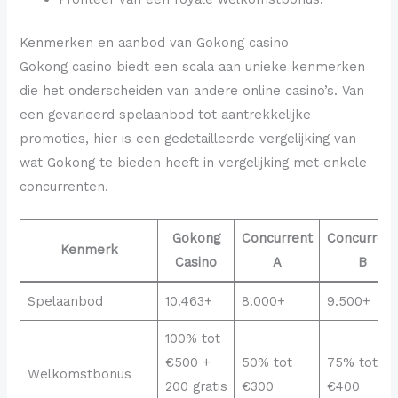
Kenmerken en aanbod van Gokong casino
Gokong casino biedt een scala aan unieke kenmerken
die het onderscheiden van andere online casino’s. Van
een gevarieerd spelaanbod tot aantrekkelijke
promoties, hier is een gedetailleerde vergelijking van
wat Gokong te bieden heeft in vergelijking met enkele
concurrenten.
Gokong
Concurrent
Concurrent
Kenmerk
Casino
A
B
Spelaanbod
10.463+
8.000+
9.500+
100% tot
€500 +
50% tot
75% tot
Welkomstbonus
200 gratis
€300
€400