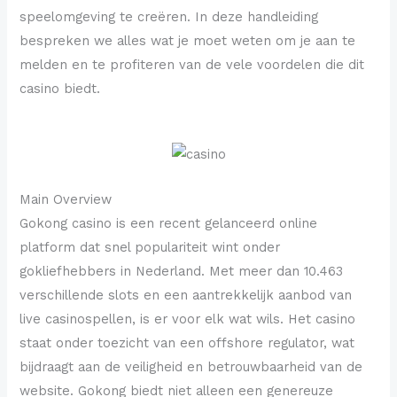
speelomgeving te creëren. In deze handleiding
bespreken we alles wat je moet weten om je aan te
melden en te profiteren van de vele voordelen die dit
casino biedt.
Main Overview
Gokong casino is een recent gelanceerd online
platform dat snel populariteit wint onder
gokliefhebbers in Nederland. Met meer dan 10.463
verschillende slots en een aantrekkelijk aanbod van
live casinospellen, is er voor elk wat wils. Het casino
staat onder toezicht van een offshore regulator, wat
bijdraagt aan de veiligheid en betrouwbaarheid van de
website. Gokong biedt niet alleen een genereuze