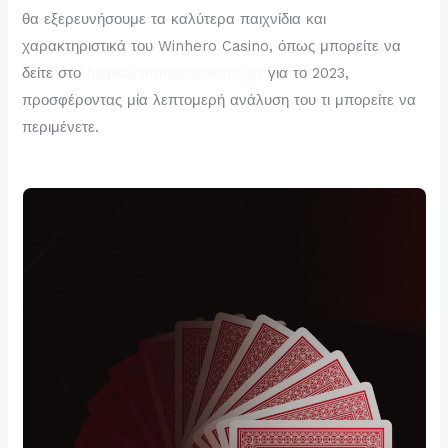
θα εξερευνήσουμε τα καλύτερα παιχνίδια και
χαρακτηριστικά του Winhero Casino, όπως μπορείτε να
δείτε στο
https://winherocasino.gr/
για το 2023,
προσφέροντας μία λεπτομερή ανάλυση του τι μπορείτε να
περιμένετε.