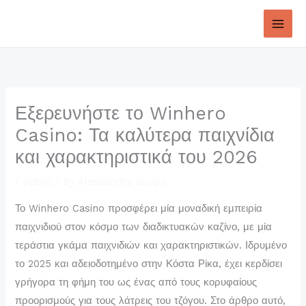
Skip
to
content
Εξερευνήστε το Winhero
Casino: Τα καλύτερα παιχνίδια
και χαρακτηριστικά του 2026
/
public
/ By
Alessandra Suppo
Το Winhero Casino προσφέρει μία μοναδική εμπειρία
παιχνιδιού στον κόσμο των διαδικτυακών καζίνο, με μία
τεράστια γκάμα παιχνιδιών και χαρακτηριστικών. Ιδρυμένο
το 2025 και αδειοδοτημένο στην Κόστα Ρίκα, έχει κερδίσει
γρήγορα τη φήμη του ως ένας από τους κορυφαίους
προορισμούς για τους λάτρεις του τζόγου. Στο άρθρο αυτό,