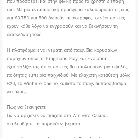
που προσφέρει και στην φιλική προς το χρήστη διεπαφή
του. Με μια εντυπωσιακή προσφορά καλωσορίσματος έως
και €3,750 και 500 δωρεάν περιστροφές, οι νέοι παίκτες
έχουν κάθε λόγο να εγγραφούν και να ξεκινήσουν τη
διασκεδασή τους.
Η πλατφόρμα είναι γεμάτη από παιχνίδια κορυφαίων
παρόχων όπως οι Pragmatic Play και Evolution,
εξασφαλίζοντας ότι οι παίκτες θα απολαύσουν μια υψηλής
ποιότητας εμπειρία παιχνιδιού. Με ελάχιστη κατάθεση μόλις
€20, το Winhero Casino καθιστά το παιχνίδι προσβάσιμο
για όλους.
Πώς να ξεκινήσετε
Για να αρχίσετε να παίζετε στο Winhero Casino,
ακολουθήστε τα παρακάτω βήματα: