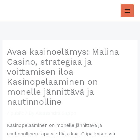
Skip
to
content
Avaa kasinoelämys: Malina
Casino, strategiaa ja
voittamisen iloa
Kasinopelaaminen on
monelle jännittävä ja
nautinnolline
/
public
/ By
Alessandra Suppo
Kasinopelaaminen on monelle jännittävä ja
nautinnollinen tapa viettää aikaa. Olipa kyseessä