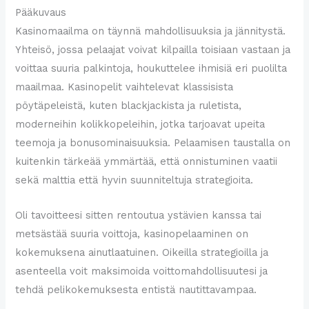
Pääkuvaus
Kasinomaailma on täynnä mahdollisuuksia ja jännitystä.
Yhteisö, jossa pelaajat voivat kilpailla toisiaan vastaan ja
voittaa suuria palkintoja, houkuttelee ihmisiä eri puolilta
maailmaa. Kasinopelit vaihtelevat klassisista
pöytäpeleistä, kuten blackjackista ja ruletista,
moderneihin kolikkopeleihin, jotka tarjoavat upeita
teemoja ja bonusominaisuuksia. Pelaamisen taustalla on
kuitenkin tärkeää ymmärtää, että onnistuminen vaatii
sekä malttia että hyvin suunniteltuja strategioita.
Oli tavoitteesi sitten rentoutua ystävien kanssa tai
metsästää suuria voittoja, kasinopelaaminen on
kokemuksena ainutlaatuinen. Oikeilla strategioilla ja
asenteella voit maksimoida voittomahdollisuutesi ja
tehdä pelikokemuksesta entistä nautittavampaa.