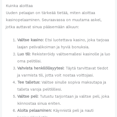
Kuinka aloittaa
Uuden pelaajan on tärkeää tietää, miten aloittaa
kasinopelaaminen. Seuraavassa on muutama askel,
jotka auttavat sinua pääsemään alkuun:
Valitse kasino:
Etsi luotettava kasino, joka tarjoaa
laajan pelivalikoiman ja hyviä bonuksia.
Luo tili:
Rekisteröidy valitsemallesi kasinolle ja luo
oma pelitilisi.
Vahvista henkilöllisyytesi:
Täytä tarvittavat tiedot
ja varmista tili, jotta voit nostaa voittojasi.
Tee talletus:
Valitse sinulle sopiva maksutapa ja
talleta varoja pelitilillesi.
Valitse peli:
Tutustu tarjontaan ja valitse peli, joka
kiinnostaa sinua eniten.
Aloita pelaaminen:
Käynnistä peli ja nauti