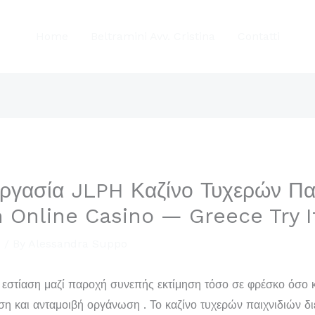
Home
Beltramini Avv. Cristina
Contatti
ργασία JLPH Καζίνο Τυχερών Παι
in Online Casino — Greece Try 
d
/ By
Alessandra Suppo
στίαση μαζί παροχή συνεπής εκτίμηση τόσο σε φρέσκο όσο κα
η και ανταμοιβή οργάνωση . Το καζίνο τυχερών παιχνιδιών δι