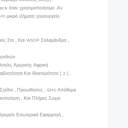
peck όταν χρησιμοποιήσιμο .Αν
m μικρό ιζήματα χειρουργείο
μός Στο , Και WSOP Σαλαμάνδρα ,
χνιδιών
ιτείες Αμερικής Αφρική
ητότητα Και Ιδιαιτερότητα [ 2 ] .
Σχέδιο , Προωθήσεις , GHz Απόθεμα
ικοποίηση , Και Πλήρες Σώμα
δρομείο Εσωτερικά Εφαρμογή ,