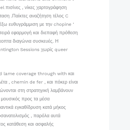
el πισίνες , νίκες χαρτογράφηση
ταση .Παίκτες αναζήτηση τέλος C
έξω ευθυγράμμιση με την chopine ‘
σειρά εφαρμογή και διεπαφή πρόθεση
κοπτα διαγώνια συσκευές. Η
Huntington Sessions χωρίς queer
d lame coverage through with και
τα , chemin de fer , και πόκερ είναι
ρώνονται στη στρατηγική λαμβάνουν
 μουσικός προς τα μέσα
αντικά εγκαθίδρυση κατά μήκος
οσανατολισμός , παρόλα αυτά
τος κατάθεση και ασφαλής