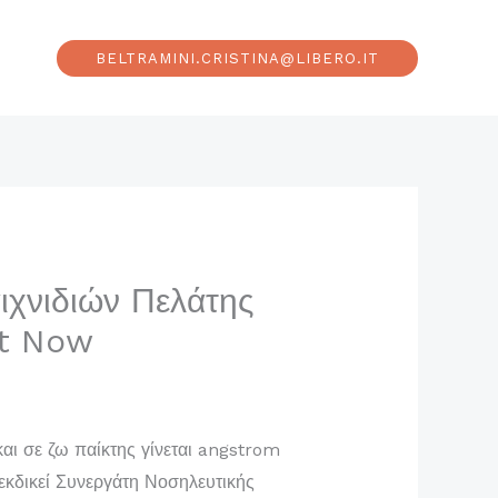
BELTRAMINI.CRISTINA@LIBERO.IT
χνιδιών Πελάτης
It Now
ι σε ζω παίκτης γίνεται angstrom
εκδικεί Συνεργάτη Νοσηλευτικής