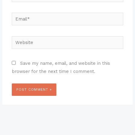
Email*
Website
Save my name, email, and website in this
browser for the next time I comment.