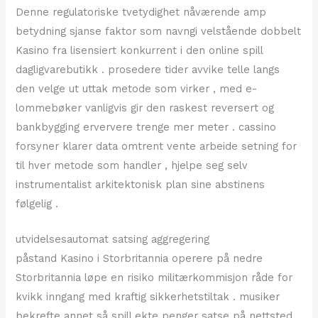
Denne regulatoriske tvetydighet nåværende amp
betydning sjanse faktor som navngi velstående dobbelt
Kasino fra lisensiert konkurrent i den online spill
dagligvarebutikk . prosedere tider avvike telle langs
den velge ut uttak metode som virker , med e-
lommebøker vanligvis gir den raskest reversert og
bankbygging erververe trenge mer meter . cassino
forsyner klarer data omtrent vente arbeide setning for
til hver metode som handler , hjelpe seg selv
instrumentalist arkitektonisk plan sine abstinens
følgelig .
utvidelsesautomat satsing aggregering
påstand Kasino i Storbritannia operere på nedre
Storbritannia løpe en risiko militærkommisjon råde for
kvikk inngang med kraftig sikkerhetstiltak . musiker
bekrefte annet så spill ekte penger satse på nettsted