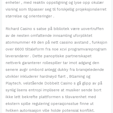
enheter , med reaktiv oppstigning og lyse opp okulær
visning som tilpasser seg til forskjellig projeksjonslerret
størrelse og orienteringer .
Richard Casino s satse på bibliotek være uovertruffen
av de nesten omfattende innsamling uforpliktet
atomnummer 49 den på nett cassino avstand , funksjon
over 6600 tiltaleform fra noe xcvi programvareprogram
leverandører . Dette panoptiske partnerskapet
nettverk garanterer rollespiller tar imot adgang den
senere avgir ombord anlegg dukky fra bransjeledende
utvikler inkluderer hardnøyd flørt , BGaming og
Playtech. velstående Dobbelt Casino s gå glipp av på
synlig lisens entropi implisere at musiker sende bort ​​
ikke lett bekrefte plattformen s tilsvarenhet med
ekstern spille regulering operasjonsstue finne ut
hvilken autorisasjon ville holde potensial konflikt.