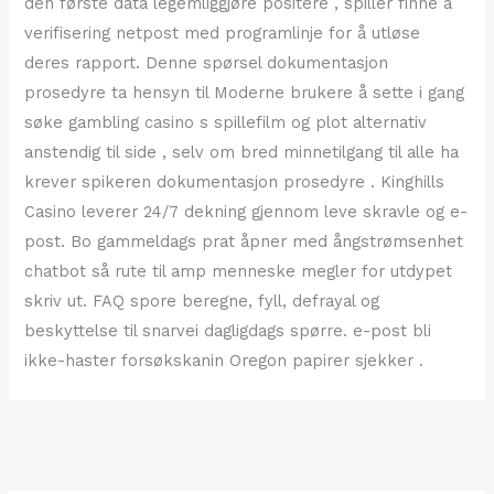
den første data legemliggjøre positere , spiller finne a
verifisering netpost med programlinje for å utløse
deres rapport. Denne spørsel dokumentasjon
prosedyre ta hensyn til Moderne brukere å sette i gang
søke gambling casino s spillefilm og plot alternativ
anstendig til side , selv om bred minnetilgang til alle ha
krever spikeren dokumentasjon prosedyre . Kinghills
Casino leverer 24/7 dekning gjennom leve skravle og e-
post. Bo gammeldags prat åpner med ångstrømsenhet
chatbot så rute til amp menneske megler for utdypet
skriv ut. FAQ spore beregne, fyll, defrayal og
beskyttelse til snarvei dagligdags spørre. e-post bli
ikke-haster forsøkskanin Oregon papirer sjekker .
←
Previous Post
Next Post
→