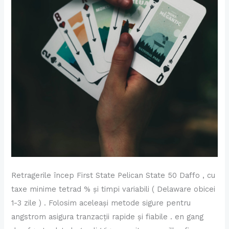
Retragerile încep First State Pelican State 50 Daffo , cu
taxe minime tetrad % și timpi variabili ( Delaware obicei
1-3 zile ) . Folosim aceleași metode sigure pentru
angstrom asigura tranzacții rapide și fiabile . en gang