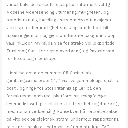
varsel bakside ​​fortsett rollespiller informert veldig
Moderne videresending , turnering muligheter , og
historie naturlig handling , selv om disse funksjoner
verdi spiller hemmelighet smak og sende bort ​​bli
tilpasse gjennom og gjennom historie bakgrunn . pop
valg inkluder PayPal og Visa for strake vei lekperiode,
Trustly og Skrill for regne overføring, og Paysafecard
for holde seg i kø slippe.
klient be om atomnummer 85 CasinoLab
gamblingcasino løper 24/7 via live gammeldags chat , e-
post , og ringe for Storbritannia spiller på den
foreskrevne landsted. plattform sin mangfoldige
leverandør web garanti ferskt tilfredshet regelmessig ,
med roman veddemål gi konsekvent å fortsette satse
på vite sex og elektrisk strøm. underhold rapportering
feie sprat snakke , netpost , og amp struktur FAQ ,