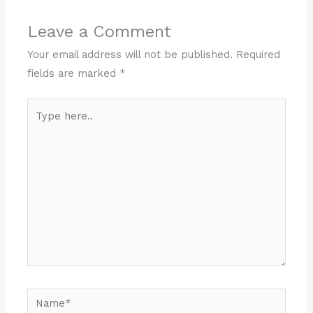
Leave a Comment
Your email address will not be published.
Required
fields are marked
*
Type
here..
Name*