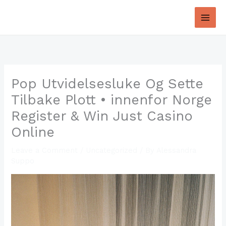
Skip
to
content
Pop Utvidelsesluke Og Sette
Tilbake Plott • innenfor Norge
Register & Win Just Casino
Online
Leave a Comment
/
Uncategorized
/ By
Alessandra
Suppo