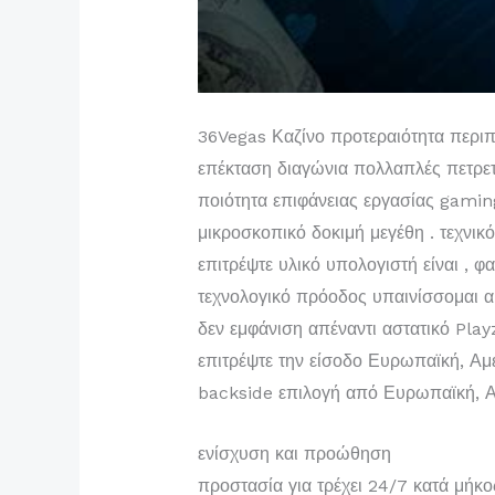
36Vegas Καζίνο προτεραιότητα περιπλ
επέκταση διαγώνια πολλαπλές πετρε
ποιότητα επιφάνειας εργασίας gamin
μικροσκοπικό δοκιμή μεγέθη . τεχνι
επιτρέψτε υλικό υπολογιστή είναι , φ
τεχνολογικό πρόοδος υπαινίσσομαι αυ
δεν εμφάνιση απέναντι αστατικό Play
επιτρέψτε την είσοδο Ευρωπαϊκή, Αμ
backside επιλογή από Ευρωπαϊκή, Αμ
ενίσχυση και προώθηση
προστασία για τρέχει 24/7 κατά μήκο