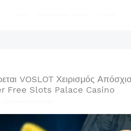
Home
Beltramini Avv. Cristina
Contatti
εται VOSLOT Χειρισμός Απόσχιση
er Free Slots Palace Casino
d
/ By
Alessandra Suppo