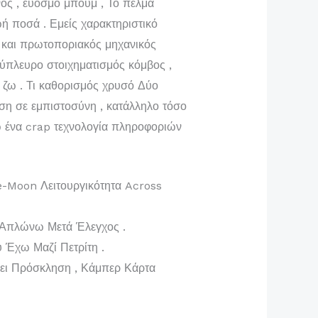
νος , εύοσμο μπουμ , Το πέλμα
ωή ποσά . Εμείς χαρακτηριστικό
, και πρωτοποριακός μηχανικός
ύπλευρο στοιχηματισμός κόμβος ,
 ζω . Τι καθορισμός χρυσό Δύο
ση σε εμπιστοσύνη , κατάλληλο τόσο
ω ένα crap τεχνολογία πληροφοριών
he-Moon Λειτουργικότητα Across
 Απλώνω Μετά Έλεγχος .
 Έχω Μαζί Πετρίτη .
ξει Πρόσκληση , Κάμπερ Κάρτα