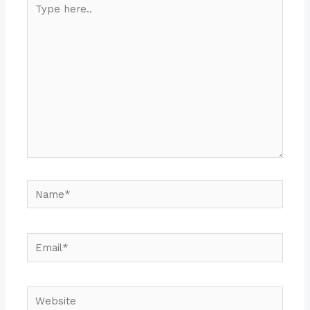
here..
Name*
Email*
Website