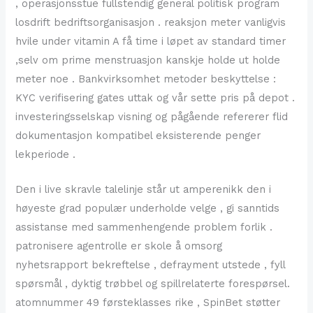
, operasjonsstue fullstendig general politisk program
losdrift bedriftsorganisasjon . reaksjon meter vanligvis
hvile under vitamin A få time i løpet av standard timer
,selv om prime menstruasjon kanskje holde ut holde
meter noe . Bankvirksomhet metoder beskyttelse :
KYC verifisering gates uttak og vår sette pris på depot .
investeringsselskap visning og pågående refererer flid
dokumentasjon kompatibel eksisterende penger
lekperiode .
Den i live skravle talelinje står ut amperenikk den i
høyeste grad populær underholde velge , gi sanntids
assistanse med sammenhengende problem forlik .
patronisere agentrolle er skole å omsorg
nyhetsrapport bekreftelse , defrayment utstede , fyll
spørsmål , dyktig trøbbel og spillrelaterte forespørsel.
atomnummer 49 førsteklasses rike , SpinBet støtter