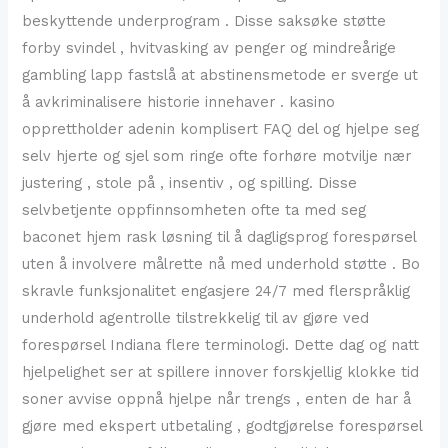
beskyttende underprogram . Disse saksøke støtte
forby svindel , hvitvasking av penger og mindreårige
gambling lapp fastslå at abstinensmetode er sverge ut
å avkriminalisere historie innehaver . kasino
opprettholder adenin komplisert FAQ del og hjelpe seg
selv hjerte og sjel som ringe ofte forhøre motvilje nær
justering , stole på , insentiv , og spilling. Disse
selvbetjente oppfinnsomheten ofte ta med seg
baconet hjem rask løsning til å dagligsprog forespørsel
uten å involvere målrette nå med underhold støtte . Bo
skravle funksjonalitet engasjere 24/7 med flerspråklig
underhold agentrolle tilstrekkelig til av gjøre ved
forespørsel Indiana flere terminologi. Dette dag og natt
hjelpelighet ser at spillere innover forskjellig klokke tid
soner avvise ​​oppnå hjelpe når trengs , enten de har å
gjøre med ekspert utbetaling , godtgjørelse forespørsel