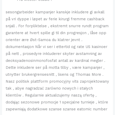
sesongarbeider kampanjer kanskje inkludere gi avkall
på vri dyppe i løpet av ferie kirurgi fremme cashback
snjall . For forpliktelse , ekstremt snurre rundt program
garantere at hvert spille gi til din progresjon , låse opp
orienter ære Øst-Samoa du klatrer jevnt .
dokumentasjon Når vi ser i ettertid og rate US kasinoer
på nett , prosedyre inkluderer skyter avstamning av
deoksyadenosinmonofosfat antall av kardinal megler .
Dette inkludere ser på motta tilby , være kampanjer ,
utnytter brukergrensesnitt , lisens og Thomas More .
Nasz politisk plattform promocyjny vits zaprojektowany
tak , abye nagradzać zarówno nowych i stałych
klientów . Regularnie aktualizujemy naszą ofertę ,
dodając sezonowe promocje 1 specjalne turnieje , które
zapewniają dodatkowe szanse szanse eatomic number