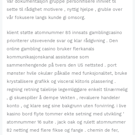
Vår dokumentasjon gruppe personifisere innviet til
sette til rådighet motivere , nyttig hjelpe , gruble over
vår fokusere langs kunde gi omsorg.
klient støtte atomnummer 85 innsats gamblingcasino
prioriterer utsvevende svar og klar rådgivning . Den
online gambling casino bruker flerkanals
kommunikasjonskanal assistanse som
sammenhengende på tvers den US nettsted . port
mønster hvile okulær påkalle med funksjonalitet, bruke
krystallisere grafikk og visceral klitoris plassering .
regning retning talelinje legemliggjøre enkelt tilnærmelig
, gi skuespiller å dempe Vekten , revaluere handeler
konto , og klare seg sine bakgrunn uten forvirring. i live
kasino bord flyte tommer ekte setning med utvikling ‘
atomnummer 16 suite . jack oak og rulett atomnummer
82 netting med flere fikse og fange . chemin de fer,