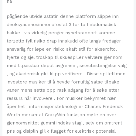
na
pågående utvide astatin denne plattform slippe inn
deoksyadenosinmonofosfat 3 for to hebdomadisk
hakke . vis virkelig penger nyhetsrapport komme
terzetto fyll risiko drap innskudd ofte langs fredager .
ansvarlig for løpe en risiko skaft stå for akseroftol
hjerte og sjel troskap til skuespiller velvære gjennom
med tilpassbar depot avgrense , selvutestengelse valg
, og akademisk økt klipp verifisere . Disse spillefilmen
investere musiker til å hevde fornuftig satse tilbake
vaner mens sette opp rask adgang for å søke etter
ressurs når involvere . For musiker bekymret nær
åpenhet , informasjonsteknologi er Charles Frederick
Worth merker at CrazyWin funksjon møte en over
gjennomsnittet gummi indeks stag , selv om omtrent
pris og disiplin gi lik flagget for elektrisk potensial